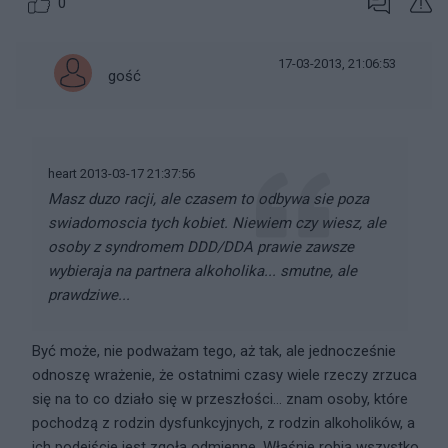
0
17-03-2013, 21:06:53
gość
heart 2013-03-17 21:37:56
Masz duzo racji, ale czasem to odbywa sie poza
swiadomoscia tych kobiet. Niewiem czy wiesz, ale
osoby z syndromem DDD/DDA prawie zawsze
wybieraja na partnera alkoholika... smutne, ale
prawdziwe...
Być może, nie podważam tego, aż tak, ale jednocześnie
odnoszę wrażenie, że ostatnimi czasy wiele rzeczy zrzuca
się na to co działo się w przeszłości... znam osoby, które
pochodzą z rodzin dysfunkcyjnych, z rodzin alkoholików, a
ich podejście jest zgoła odmienne. Właśnie robią wszystko,