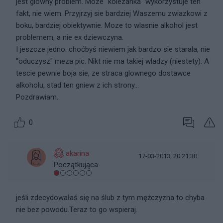
jest glowny problem. Moze "kolezanka" wykorzystuje ten
fakt, nie wiem. Przyjrzyj sie bardziej Waszemu zwiazkowi z
boku, bardziej obiektywnie. Moze to wlasnie alkohol jest
problemem, a nie ex dziewczyna.
I jeszcze jedno: choćbyś niewiem jak bardzo sie starala, nie
"oduczysz" meza pic. Nikt nie ma takiej wladzy (niestety). A
tescie pewnie boja sie, ze straca glownego dostawce
alkoholu, stad ten gniew z ich strony...
Pozdrawiam.
0
akarina
17-03-2013, 20:21:30
Początkująca
jeśli zdecydowałaś się na ślub z tym mężczyzna to chyba
nie bez powodu.Teraz to go wspieraj.