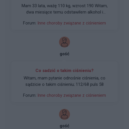
Mam 33 lata, ważę 110 kg, wzrost 190 Witam ,
dwa miesiące temu odstawiłem alkohol i
wziąłem się za siebie. Dieta, siłownia, rower,
Forum:
Inne choroby związane z ciśnieniem
basen 4-5 razy w tygodniu . Zrzuciłem 8 kg. Kiedy
piłem i o siebie nie dbałem moje ciśnienie
wynosiło prawie zawsze równo 130-135 / 85-90,
puls 90. Teraz po 2 miesiącach ciśnienie to 115-
125 na 60-70 i puls 80 Czy taki spadek w
gość
szczególności rozkurczowego jest normalny?
Czasami jest nawet 58. Dodam że po siłowni
moje ciśnienie to 130/70 i puls 110. Ps. 4 lata
Co sadzić o takim ciśnieniu?
temu miałem migotanie przedsionków , po 1
Witam, mam pytanie odnośnie ciśnienia, co
dniu obser w acji wypuszczony do domu z
sądzicie o takim ciśnieniu; 112/68 puls 58
zapisanym acardem.
Forum:
Inne choroby związane z ciśnieniem
gość