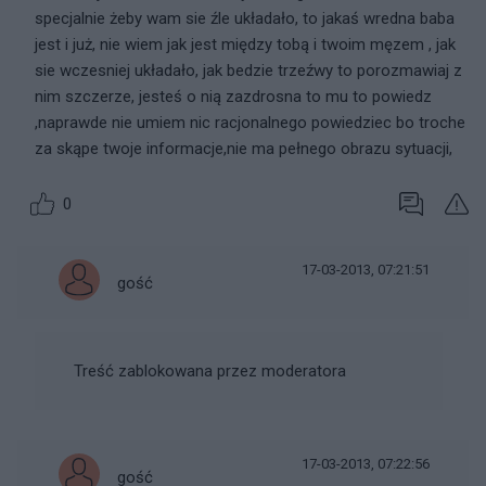
specjalnie żeby wam sie źle układało, to jakaś wredna baba
jest i już, nie wiem jak jest między tobą i twoim męzem , jak
sie wczesniej układało, jak bedzie trzeźwy to porozmawiaj z
nim szczerze, jesteś o nią zazdrosna to mu to powiedz
,naprawde nie umiem nic racjonalnego powiedziec bo troche
za skąpe twoje informacje,nie ma pełnego obrazu sytuacji,
0
17-03-2013, 07:21:51
gość
Treść zablokowana przez moderatora
17-03-2013, 07:22:56
gość