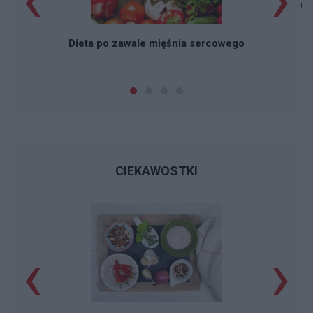
Ch
Dieta po zawale mięśnia sercowego
CIEKAWOSTKI
‹
›