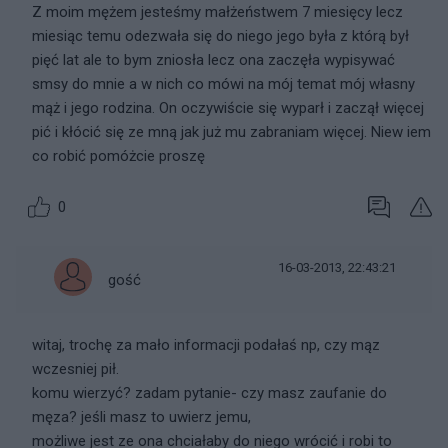
Z moim mężem jesteśmy małżeństwem 7 miesięcy lecz
miesiąc temu odezwała się do niego jego była z którą był
pięć lat ale to bym zniosła lecz ona zaczęła wypisywać
smsy do mnie a w nich co mówi na mój temat mój własny
mąż i jego rodzina. On oczywiście się wyparł i zaczął więcej
pić i kłócić się ze mną jak już mu zabraniam więcej. Niew iem
co robić pomóżcie proszę
0
16-03-2013, 22:43:21
gość
witaj, trochę za mało informacji podałaś np, czy mąz
wczesniej pił.
komu wierzyć? zadam pytanie- czy masz zaufanie do
męza? jeśli masz to uwierz jemu,
możliwe jest ze ona chciałaby do niego wrócić i robi to