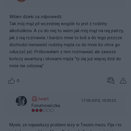
Witam dzieki za odpowiedz
Tak mój mąż pił wcześniej wogóle to jest z rodziny
alkoholików. A co do niej to wiem jak mój mąż na nią patrzy,
jak z nią rozmawia. I bardzo mnie to boli a do tego jeszcze
dochodzi nienawiść rodziny męża co do mnie bo chce go
oduczyć pić. Próbowałam z nim rozmawiać ale zawsze
kończy awanturą i słowami męża "ty się już więcej dziś do
mnie nie odzywaj"
0
heart
17-03-2013, 10:55:25
Forumowiczka
Mysle, ze najwiekszy problem lezy w Twoim mezu. Pije i to