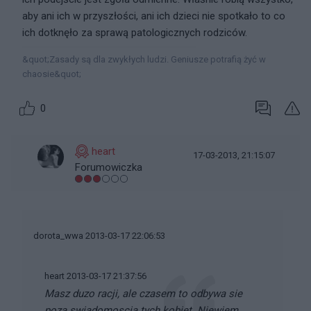
aby ani ich w przyszłości, ani ich dzieci nie spotkało to co
ich dotknęło za sprawą patologicznych rodziców.
‎&quot;Zasady są dla zwykłych ludzi. Geniusze potrafią żyć w
chaosie&quot;
0
heart
17-03-2013, 21:15:07
Forumowiczka
dorota_wwa 2013-03-17 22:06:53
heart 2013-03-17 21:37:56
Masz duzo racji, ale czasem to odbywa sie
poza swiadomoscia tych kobiet. Niewiem