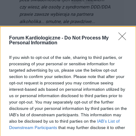
czy wiesz, ale osoby z syndromem DDD/DDA
prawie zawsze wybieraja na partnera
alkoholika... smutne, ale prawdziwe...
Forum Kardiologiczne -
Do Not Process My
Być może, nie podważam tego, aż tak, ale
Personal Information
jednocześnie odnoszę wrażenie, że ostatnimi czasy
wiele rzeczy zrzuca się na to co działo się w
If you wish to opt-out of the sale, sharing to third parties, or
przeszłości... znam osoby, które pochodzą z rodzin
processing of your personal or sensitive information for
dysfunkcyjnych, z rodzin alkoholików, a ich
targeted advertising by us, please use the below opt-out
podejście jest zgoła odmienne. Właśnie robią
section to confirm your selection. Please note that after your
wszystko, aby ani ich w przyszłości, ani ich dzieci
opt-out request is processed you may continue seeing
interest-based ads based on personal information utilized by
nie spotkało to co ich dotknęło za sprawą
us or personal information disclosed to third parties prior to
patologicznych rodziców.
your opt-out. You may separately opt-out of the further
disclosure of your personal information by third parties on the
Bo takie jest zdrowe podejscie...
IAB’s list of downstream participants. This information may
Jest tez tak, ze nie kazdy pochodzacy z rodziny
also be disclosed by us to third parties on the
IAB’s List of
Downstream Participants
that may further disclose it to other
dysfunkcyjnej "wyrosnie" na DDD/DDA. Takze nie kazda zona
third parties.
alkoholika jest wspoluzalezniona. To jest indywidualna