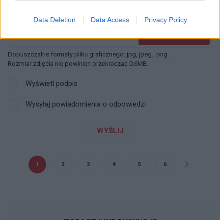
Dodaj zdjęcie:
Data Deletion
Data Access
Privacy Policy
WYBIERZ PLIK
Dopuszczalne formaty pliku graficznego: jpg, jpeg , png.
Rozmiar zdjęcia nie powinien przekraczać 0.6MB.
Wyświetl podpis
Wysyłaj powiadomienia o odpowiedzi
WYŚLIJ
1
2
3
4
5
6