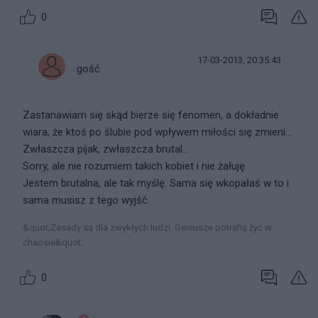
0
17-03-2013, 20:35:43
gość
Zastanawiam się skąd bierze się fenomen, a dokładnie
wiara, że ktoś po ślubie pod wpływem miłości się zmieni...
Zwłaszcza pijak, zwłaszcza brutal...
Sorry, ale nie rozumiem takich kobiet i nie żałuję.
Jestem brutalna, ale tak myślę. Sama się wkopałaś w to i
sama musisz z tego wyjść.
‎&quot;Zasady są dla zwykłych ludzi. Geniusze potrafią żyć w
chaosie&quot;
0