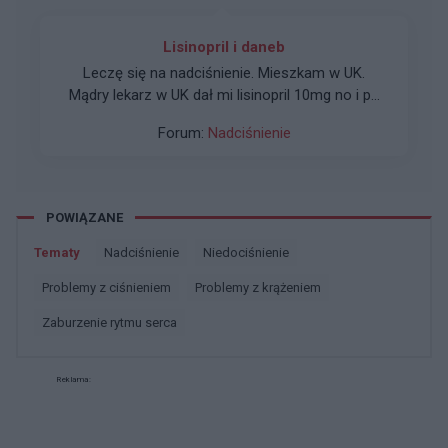
Lisinopril i daneb
Leczę się na nadciśnienie. Mieszkam w UK.
Mądry lekarz w UK dał mi lisinopril 10mg no i po
nim zero poprawy to lekarz zmienił na 20mg i
Forum:
Nadciśnienie
dalej nic plus wysoki puls. Powiedział mi że puls
nie jest ważny. *** się i pojechałem do pl tam
lekarz dołożył daneb 5mg i wszystko ok. Czy ta
kombinacja leków jest dobra?
POWIĄZANE
Tematy
nadciśnienie
niedociśnienie
problemy z ciśnieniem
problemy z krążeniem
zaburzenie rytmu serca
Reklama: