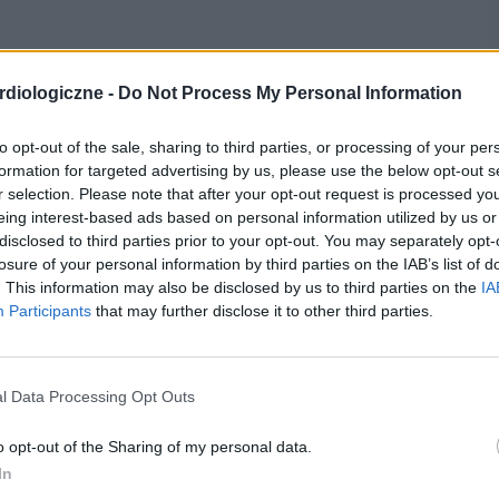
diologiczne -
Do Not Process My Personal Information
si ponad 80 lat i stale się wydłuża. Wraz z nią
to opt-out of the sale, sharing to third parties, or processing of your per
a choroby przewlekłe, w Europie stanowiące aż 77
formation for targeted advertising by us, please use the below opt-out s
ym kontekście są schorzenia układu sercowo-
r selection. Please note that after your opt-out request is processed y
eing interest-based ads based on personal information utilized by us or
rwszą przyczynę zgonów
(zarówno w Polsce, jak i w
disclosed to third parties prior to your opt-out. You may separately opt-
losure of your personal information by third parties on the IAB’s list of
. This information may also be disclosed by us to third parties on the
IA
 medycznej i nowe możliwości terapii oraz opieki – w
Participants
that may further disclose it to other third parties.
rednia długość życia pacjentów ze
schorzeniami
 po przebytym zawale czy z
chorobą wieńcową
mogą
l Data Processing Opt Outs
cją tych chorób może być
niewydolność
serca
, która
o opt-out of the Sharing of my personal data.
lność nazywana została
epidemią XXI wieku
.
In
wydolności serca, często towarzyszą różnego