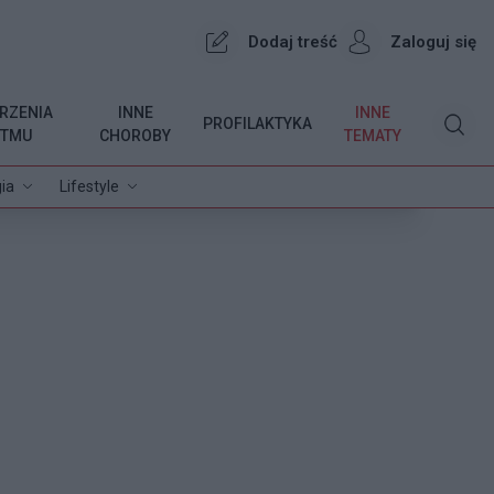
Dodaj treść
Zaloguj się
RZENIA
INNE
INNE
PROFILAKTYKA
YTMU
CHOROBY
TEMATY
ia
Lifestyle