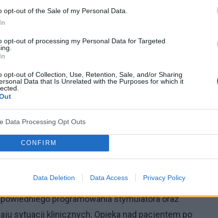
o opt-out of the Sale of my Personal Data.
iewydolnością serca często są to arytmie o złożonej
In
ające zastosowania najbardziej efektywnych środków
to opt-out of processing my Personal Data for Targeted
ntowi dodatkowych form opieki zdrowotnej.
ing.
In
mu serca stosujemy farmakoterapię, urządzenia
o opt-out of Collection, Use, Retention, Sale, and/or Sharing
troterapii. Bywa, że na przestrzeni lat u tego
ersonal Data that Is Unrelated with the Purposes for which it
lected.
Out
przemiennie lub łącznie, w zależności od stanu
zo ważne w tym kontekście są implantowane
ve Data Processing Opt Outs
ardiowertery-defibrylatory, rozruszniki do terapii
CONFIRM
pacjentom korzyść kliniczną, przedłużają im życie,
Data Deletion
Data Access
Privacy Policy
 ważne: każdy z tych chorych wymaga
regularnych
dpowiedniego programowania stymulatora oraz
ju sytuacji klinicznych. Opieka nad pacjentem po