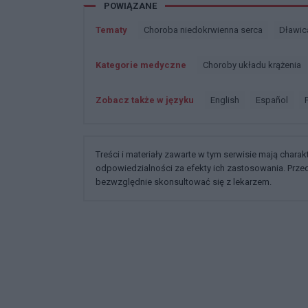
POWIĄZANE
Tematy
Choroba niedokrwienna serca
Dławic
Kategorie medyczne
Choroby układu krążenia
Zobacz także w języku
english
español
Treści i materiały zawarte w tym serwisie mają chara
odpowiedzialności za efekty ich zastosowania. Prz
bezwzględnie skonsultować się z lekarzem.