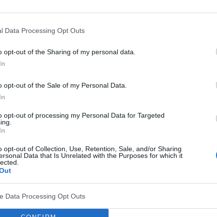
l Data Processing Opt Outs
stkiem, promieniujące do szyi i szczęki lub kończyny
o opt-out of the Sharing of my personal data.
In
e palenia lub pieczenia, początkowo w czasie
j przy mniejszych wysiłkach,
o opt-out of the Sale of my Personal Data.
In
 odbijanie,
to opt-out of processing my Personal Data for Targeted
ing.
ynkowe,
In
serca
lub nagły zgon.
o opt-out of Collection, Use, Retention, Sale, and/or Sharing
ersonal Data that Is Unrelated with the Purposes for which it
lected.
Out
ve Data Processing Opt Outs
 - może trwać latami, bez wyraźnych objawów,