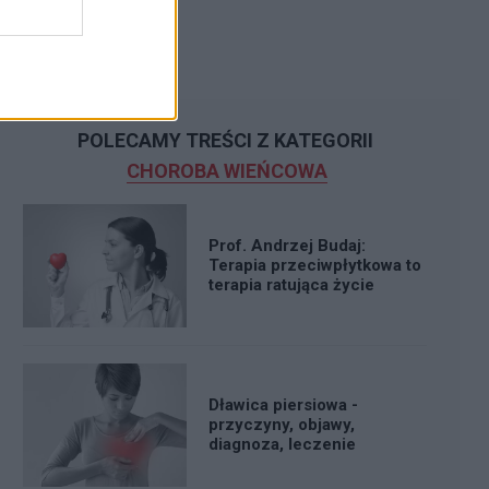
POLECAMY TREŚCI Z KATEGORII
CHOROBA WIEŃCOWA
Prof. Andrzej Budaj:
Terapia przeciwpłytkowa to
terapia ratująca życie
Dławica piersiowa -
przyczyny, objawy,
diagnoza, leczenie