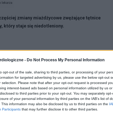
o lekarza
częściej zmiany miażdżycowe zwężające tętnice
 który staje się niedotleniony.
diologiczne -
Do Not Process My Personal Information
to opt-out of the sale, sharing to third parties, or processing of your per
formation for targeted advertising by us, please use the below opt-out s
r selection. Please note that after your opt-out request is processed y
eing interest-based ads based on personal information utilized by us or
disclosed to third parties prior to your opt-out. You may separately opt-
losure of your personal information by third parties on the IAB’s list of
 wieńcowej i choroby
. This information may also be disclosed by us to third parties on the
IA
Participants
that may further disclose it to other third parties.