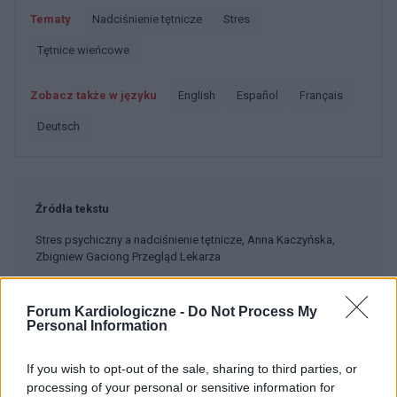
Tematy
Nadciśnienie tętnicze
Stres
Tętnice wieńcowe
Zobacz także w języku
english
español
français
deutsch
Źródła tekstu
Stres psychiczny a nadciśnienie tętnicze, Anna Kaczyńska,
Zbigniew Gaciong Przegląd Lekarza
Forum Kardiologiczne -
Do Not Process My
Personal Information
Treści i materiały zawarte w tym serwisie mają charakter
edukacyjno-informacyjny. Wydawca i redakcja serwisu nie ponosi
odpowiedzialności za efekty ich zastosowania. Przed
If you wish to opt-out of the sale, sharing to third parties, or
zastosowaniem porad i wskazówek zawartych w serwisie, należy
processing of your personal or sensitive information for