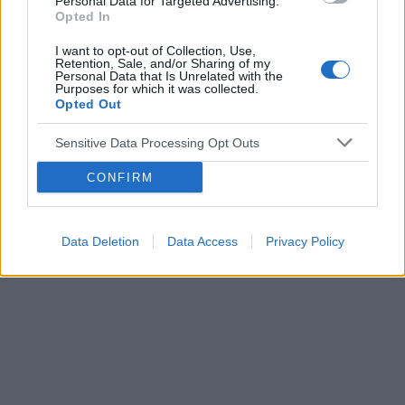
Personal Data for Targeted Advertising.
Opted In
I want to opt-out of Collection, Use,
Retention, Sale, and/or Sharing of my
Personal Data that Is Unrelated with the
Purposes for which it was collected.
Opted Out
Sensitive Data Processing Opt Outs
CONFIRM
Data Deletion
Data Access
Privacy Policy