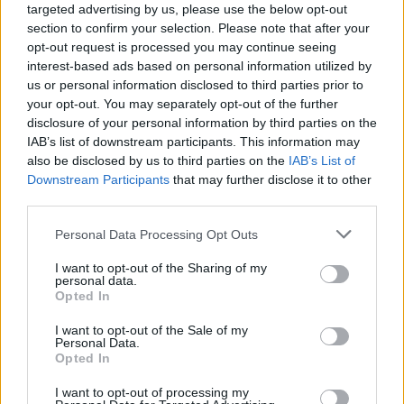
bezwzględnie skonsultować się z lekarzem.
targeted advertising by us, please use the below opt-out
section to confirm your selection. Please note that after your
opt-out request is processed you may continue seeing
interest-based ads based on personal information utilized by
us or personal information disclosed to third parties prior to
POWIĄZANE DYSKUSJE NA FORUM Z
your opt-out. You may separately opt-out of the further
KATEGORII
NADCIŚNIENIE
disclosure of your personal information by third parties on the
IAB’s list of downstream participants. This information may
gość
also be disclosed by us to third parties on the
IAB’s List of
Downstream Participants
that may further disclose it to other
Forum:
Inne choroby związane z ciśnieniem
third parties.
Personal Data Processing Opt Outs
Sildenafil a zaburzenia erekcji
Czy taki sildenafil może mieć negatywny wpływ dla
I want to opt-out of the Sharing of my
personal data.
osoby która leczy się na nadciśnienie tętnicze?
Opted In
I want to opt-out of the Sale of my
Personal Data.
Opted In
I want to opt-out of processing my
Reklama: