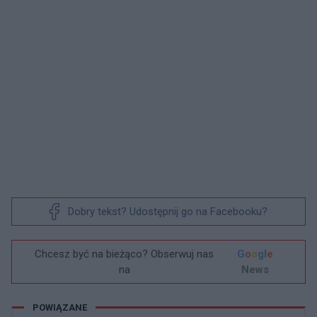
Dobry tekst? Udostępnij go na Facebooku?
Chcesz być na bieżąco? Obserwuj nas
G
o
o
g
l
e
na
News
POWIĄZANE