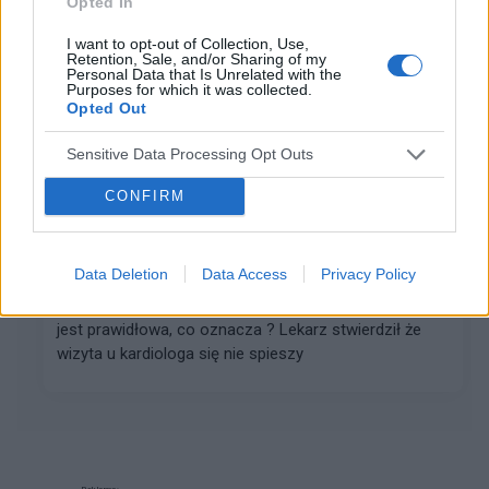
Opted In
I want to opt-out of Collection, Use,
Retention, Sale, and/or Sharing of my
Interpretacja ekg
Personal Data that Is Unrelated with the
Purposes for which it was collected.
Proszę o pomoc w odczytaniu wyniku ekg
Opted Out
Sensitive Data Processing Opt Outs
gość
CONFIRM
Forum:
Profilaktyka
Data Deletion
Data Access
Privacy Policy
Interpretacja ekg
Proszę o interpretację czy automatyczna interpretacja
jest prawidłowa, co oznacza ? Lekarz stwierdził że
wizyta u kardiologa się nie spieszy