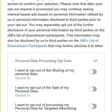
section to confirm your selection. Please note that after your
opt-out request is processed you may continue seeing
interest-based ads based on personal information utilized by
us or personal information disclosed to third parties prior to
POWIĄZANE DYSKUSJE NA FORUM Z
your opt-out. You may separately opt-out of the further
KATEGORII
PROFILAKTYKA
disclosure of your personal information by third parties on the
IAB’s list of downstream participants. This information may
also be disclosed by us to third parties on the
IAB’s List of
patryksko
Downstream Participants
that may further disclose it to other
Forum:
Profilaktyka
third parties.
Personal Data Processing Opt Outs
EKG i QT
I want to opt-out of the Sharing of my
Witam, od jakiegoś czasu jestem na escitalopramie
personal data.
actavis 10mg i od 2 dni zwiększyłem dawke do 15mg.
Opted In
EKG które przesyłam sprawiło wiele problemów bo
ciężko odczytać odstęp QT a kardiolog go nie podał...
I want to opt-out of the Sale of my
Personal Data.
Opted In
I want to opt-out of processing my
gość
Personal Data for Targeted Advertising.
Forum:
Profilaktyka