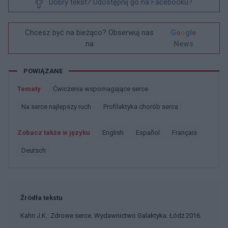
Dobry tekst? Udostępnij go na Facebooku?
Chcesz być na bieżąco? Obserwuj nas
G
o
o
g
l
e
na
News
POWIĄZANE
Tematy
ćwiczenia wspomagające serce
Na serce najlepszy ruch
Profilaktyka chorób serca
Zobacz także w języku
english
español
français
deutsch
Źródła tekstu
Kahn J.K.: Zdrowe serce. Wydawnictwo Galaktyka. Łódź 2016.