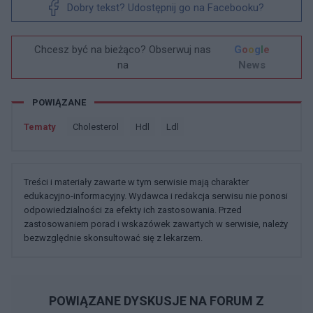
Dobry tekst? Udostępnij go na Facebooku?
Chcesz być na bieżąco? Obserwuj nas
G
o
o
g
l
e
na
News
POWIĄZANE
Tematy
Cholesterol
Hdl
Ldl
Treści i materiały zawarte w tym serwisie mają charakter
edukacyjno-informacyjny. Wydawca i redakcja serwisu nie ponosi
odpowiedzialności za efekty ich zastosowania. Przed
zastosowaniem porad i wskazówek zawartych w serwisie, należy
bezwzględnie skonsultować się z lekarzem.
POWIĄZANE DYSKUSJE NA FORUM Z