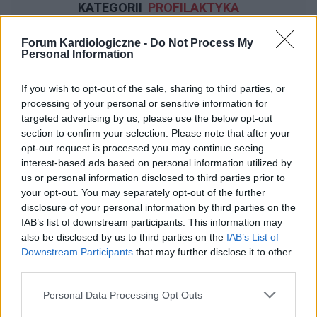
KATEGORII
PROFILAKTYKA
Forum Kardiologiczne -
Do Not Process My
patryksko
Personal Information
Forum:
Profilaktyka
If you wish to opt-out of the sale, sharing to third parties, or
processing of your personal or sensitive information for
EKG i QT
targeted advertising by us, please use the below opt-out
Witam, od jakiegoś czasu jestem na escitalopramie
section to confirm your selection. Please note that after your
actavis 10mg i od 2 dni zwiększyłem dawke do 15mg.
opt-out request is processed you may continue seeing
EKG które przesyłam sprawiło wiele problemów bo
interest-based ads based on personal information utilized by
ciężko odczytać odstęp QT a kardiolog go nie podał...
us or personal information disclosed to third parties prior to
your opt-out. You may separately opt-out of the further
disclosure of your personal information by third parties on the
IAB’s list of downstream participants. This information may
gość
also be disclosed by us to third parties on the
IAB’s List of
Forum:
Profilaktyka
Downstream Participants
that may further disclose it to other
third parties.
Interpretacja ekg
Personal Data Processing Opt Outs
Proszę o pomoc w odczytaniu wyniku ekg