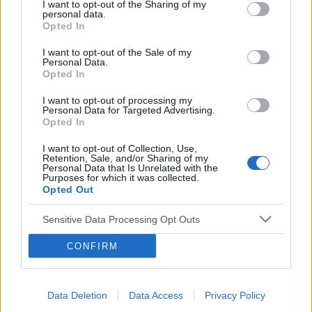
I want to opt-out of the Sharing of my
personal data.
Opted In
gość
I want to opt-out of the Sale of my
Forum:
Profilaktyka
Personal Data.
Opted In
I want to opt-out of processing my
Interpretacja ekg
Personal Data for Targeted Advertising.
Opted In
Proszę o interpretację czy automatyczna interpretacja
jest prawidłowa, co oznacza ? Lekarz stwierdził że
I want to opt-out of Collection, Use,
wizyta u kardiologa się nie spieszy
Retention, Sale, and/or Sharing of my
Personal Data that Is Unrelated with the
Purposes for which it was collected.
Opted Out
Sensitive Data Processing Opt Outs
Reklama:
CONFIRM
Data Deletion
Data Access
Privacy Policy