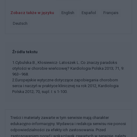
Zobacz także w języku
english
español
français
deutsch
Źródła tekstu
1.Cybulska B., Kłosiewicz- Latoszek L.:Co znaczy paradoks
otyłości w chorobie wieńcowej? Kardiologia Polska 2013; 71, 9:
963–968.
2.Europejskie wytyczne dotyczące zapobiegania chorobom
serca i naczyń w praktyce klinicznej na rok 2012, Kardiologia
Polska 2012; 70, supl. I: s 1-100.
Treści i materiały zawarte w tym serwisie mają charakter
edukacyjno-informacyjny. Wydawca i redakcja serwisu nie ponosi
odpowiedzialności za efekty ich zastosowania. Przed
zastosowaniem porad i wskazówek zawartych w serwisie, należy