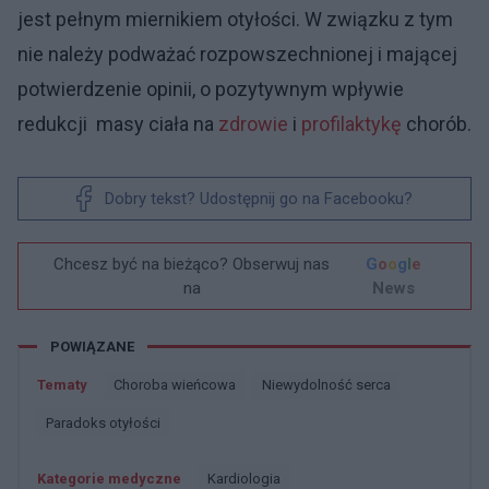
jest pełnym miernikiem otyłości. W związku z tym
nie należy podważać rozpowszechnionej i mającej
potwierdzenie opinii, o pozytywnym wpływie
redukcji masy ciała na
zdrowie
i
profilaktykę
chorób.
Dobry tekst? Udostępnij go na Facebooku?
Chcesz być na bieżąco? Obserwuj nas
G
o
o
g
l
e
na
News
POWIĄZANE
Tematy
Choroba wieńcowa
Niewydolność serca
Paradoks otyłości
Kategorie medyczne
Kardiologia