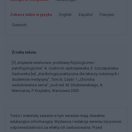
Zobacz także w języku
english
español
français
deutsch
Źródła tekstu
[1] „Krążenie wieńcowe- podstawy fizjologiczne i
patofizjologiczne” A. Cudnoch-Jędrzejewska, E. Szczepańska-
Sadowska [w]: „Kardiologia praktyczna dla lekarzy rodzinnych i
studentów medycyny”, Tom III, Część 1 „Choroba
niedokrwienna serca”, pod red. M. Dłużniewskiego, A.
Mamcarza, P. Krzyżaka, Warszawa 2003
Treści i materiały zawarte w tym serwisie mają charakter
edukacyjno-informacyjny. Wydawca i redakcja serwisu nie ponosi
odpowiedzialności za efekty ich zastosowania. Przed