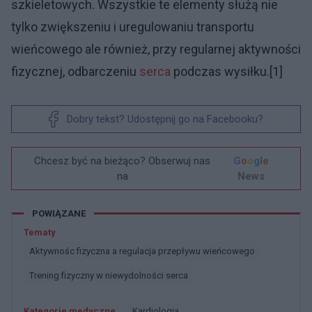
szkieletowych. Wszystkie te elementy służą nie
tylko zwiększeniu i uregulowaniu transportu
wieńcowego ale również, przy regularnej aktywności
fizycznej, odbarczeniu
serca
podczas wysiłku.[1]
Dobry tekst? Udostępnij go na Facebooku?
Chcesz być na bieżąco? Obserwuj nas
G
o
o
g
l
e
na
News
POWIĄZANE
Tematy
Aktywnośc fizyczna a regulacja przepływu wieńcowego
Trening fizyczny w niewydolności serca
Kategorie medyczne
Kardiologia