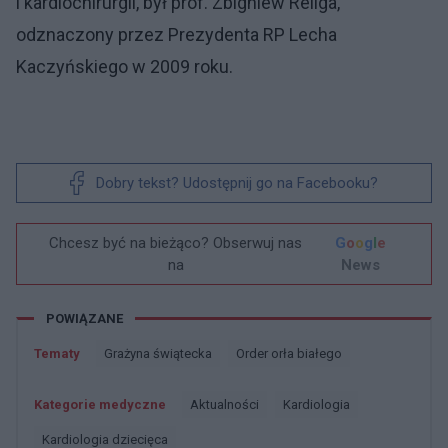
i kardiochirurgii, był prof. Zbigniew Religa,
odznaczony przez Prezydenta RP Lecha
Kaczyńskiego w 2009 roku.
Dobry tekst? Udostępnij go na Facebooku?
Chcesz być na bieżąco? Obserwuj nas
G
o
o
g
l
e
na
News
POWIĄZANE
Tematy
Grażyna świątecka
Order orła białego
Kategorie medyczne
Aktualności
Kardiologia
Kardiologia dziecięca