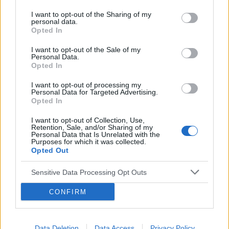
I want to opt-out of the Sharing of my
personal data.
POLECAMY TREŚCI Z KATEGORII
INNE TEMATY
Opted In
I want to opt-out of the Sale of my
Personal Data.
Opted In
I want to opt-out of processing my
‹
›
Taj
Personal Data for Targeted Advertising.
Opted In
I want to opt-out of Collection, Use,
Retention, Sale, and/or Sharing of my
Personal Data that Is Unrelated with the
Czy przesadzanie z cukrem powoduje
Purposes for which it was collected.
cukrzycę?
Opted Out
Sensitive Data Processing Opt Outs
CONFIRM
Reklama:
Data Deletion
Data Access
Privacy Policy