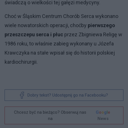
świadczą o wielkości tej gałęzi medycyny.
Choć w Śląskim Centrum Chorób Serca wykonano
wiele nowatorskich operacji, choćby
pierwszego
przeszczepu serca i płuc
przez Zbigniewa Religę w
1986 roku, to właśnie zabieg wykonany u Józefa
Krawczyka na stałe wpisał się do historii polskiej
kardiochirurgii.
Dobry tekst? Udostępnij go na Facebooku?
Chcesz być na bieżąco? Obserwuj nas
G
o
o
g
l
e
na
News