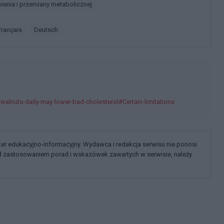
ienia i przemiany metabolicznej
français
deutsch
alnuts-daily-may-lower-bad-cholesterol#Certain-limitations
kter edukacyjno-informacyjny. Wydawca i redakcja serwisu nie ponosi
ed zastosowaniem porad i wskazówek zawartych w serwisie, należy