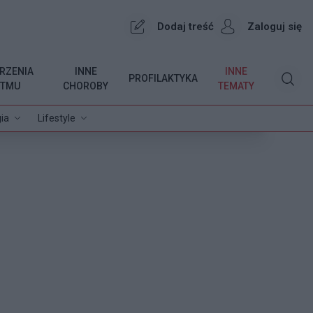
Dodaj treść
Zaloguj się
RZENIA
INNE
INNE
PROFILAKTYKA
YTMU
CHOROBY
TEMATY
ia
Lifestyle