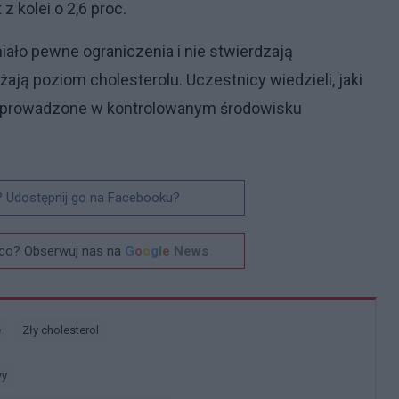
z kolei o 2,6 proc.
iało pewne ograniczenia i nie stwierdzają
ają poziom cholesterolu. Uczestnicy wiedzieli, jaki
ło prowadzone w kontrolowanym środowisku
? Udostępnij go na Facebooku?
co? Obserwuj nas na
G
o
o
g
l
e
News
e
Zły cholesterol
wy