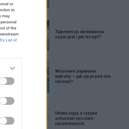
sonal or
ection to
ou may
 personal
out of the
Tajemnicza skrobiawica:
 downstream
czym jest i jak leczyć?
B’s List of
Wirusowe zapalenie
wątroby – jak się przed nim
chronić?
Utrata ciąży a ryzyko
schorzeń sercowo-
naczyniowych