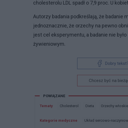
cholesterolu LDL spadł o 7,9 proc. U kobiet 
Autorzy badania podkreślają, że badanie m
jednoznacznie, że orzechy na pewno obniż
jest cel eksperymentu, a badanie nie by
żywieniowym.
Dobry tekst
Chcesz być na bieżą
POWIĄZANE
Tematy
Cholesterol
Dieta
Orzechy włoski
Kategorie medyczne
Układ sercowo-naczynio