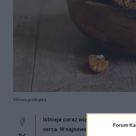
Zdrowa przekąska
Istnieje coraz więcej badań sugerują
Forum Kar
serca
. W najnowszym eksperymencie 