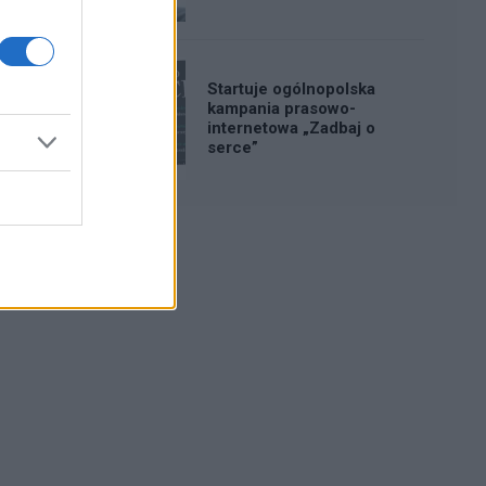
Startuje ogólnopolska
kampania prasowo-
internetowa „Zadbaj o
serce”
Reklama: