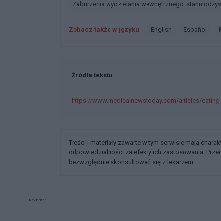
Zaburzenia wydzielania wewnętrznego, stanu odżyw
Zobacz także w języku
english
español
Źródła tekstu
https://www.medicalnewstoday.com/articles/eating-w
Treści i materiały zawarte w tym serwisie mają chara
odpowiedzialności za efekty ich zastosowania. Prz
bezwzględnie skonsultować się z lekarzem.
Reklama: