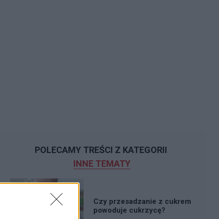
POLECAMY TREŚCI Z KATEGORII
INNE TEMATY
Czy przesadzanie z cukrem
powoduje cukrzycę?