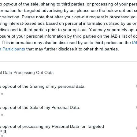
 do codziennej diety na 2 lata
wpływa na poziom
to opt-out of the sale, sharing to third parties, or processing of your per
formation for targeted advertising by us, please use the below opt-out s
r selection. Please note that after your opt-out request is processed y
eing interest-based ads based on personal information utilized by us or
disclosed to third parties prior to your opt-out. You may separately opt-
losure of your personal information by third parties on the IAB’s list of
. This information may also be disclosed by us to third parties on the
IA
Participants
that may further disclose it to other third parties.
l Data Processing Opt Outs
o opt-out of the Sharing of my personal data.
In
zestnicy, którzy codziennie zjadali około pół szklanki
o opt-out of the Sale of my Personal Data.
In
lipoproteiny o niskiej gęstości niż przed
ku niektórych osób zmniejszył się także poziom
to opt-out of processing my Personal Data for Targeted
ing.
In