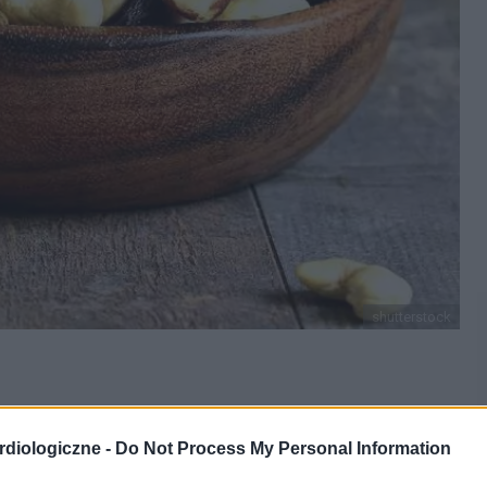
shutterstock
cych, że
orzechy włoskie chronią przed chorobami
diologiczne -
Do Not Process My Personal Information
naukowcy przeanalizowali na grupie starszych