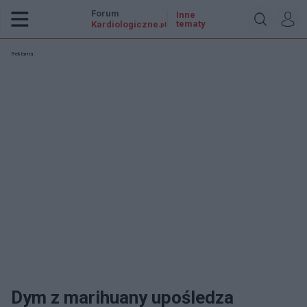
Forum
Inne
tematy
Kardiologiczne
.pl
Reklama:
Dym z marihuany upośledza