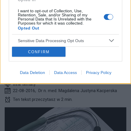
Przeczytaj następny tekst z kategorii:
I want to opt-out of Collection, Use,
Retention, Sale, and/or Sharing of my
INNE TEMATY
Personal Data that Is Unrelated with the
Purposes for which it was collected.
Opted Out
Sensitive Data Processing Opt Outs
CONFIRM
Nowy materiał na protezy
naczyniowe
Data Deletion
Data Access
Privacy Policy
Inne tematy
22-08-2016
,
Dr n. med. Magdalena Justyna Kacperska
Ten tekst przeczytasz w 2 min.