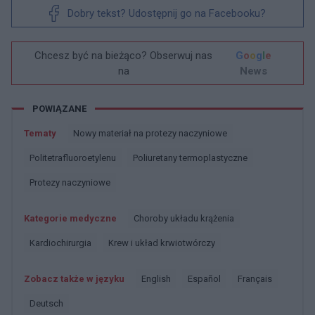
Dobry tekst? Udostępnij go na Facebooku?
Chcesz być na bieżąco? Obserwuj nas
G
o
o
g
l
e
na
News
POWIĄZANE
Tematy
Nowy materiał na protezy naczyniowe
Politetrafluoroetylenu
Poliuretany termoplastyczne
Protezy naczyniowe
Kategorie medyczne
Choroby układu krążenia
Kardiochirurgia
Krew i układ krwiotwórczy
Zobacz także w języku
english
español
français
deutsch