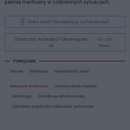
palenia marihuany w codziennych sytuacjach.
Dobry tekst? Udostępnij go na Facebooku?
Chcesz być na bieżąco? Obserwuj nas
G
o
o
g
l
e
na
News
POWIĄZANE
Tematy
Marihuana
Niewydolność serca
Kategorie medyczne
Choroby układu krążenia
Kardiologia
Ośrodkowy układ nerwowy
Zaburzenia psychiczne i zaburzenia zachowania