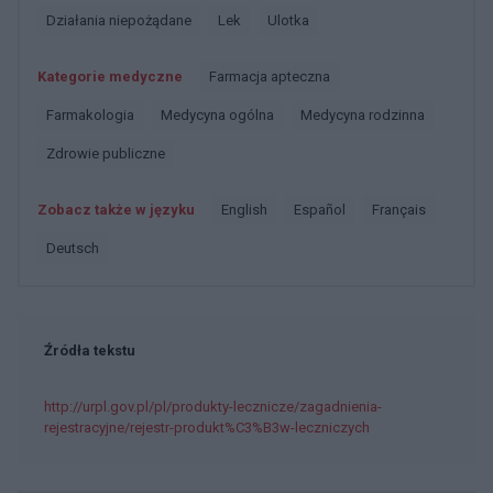
Działania niepożądane
Lek
Ulotka
Kategorie medyczne
Farmacja apteczna
Farmakologia
Medycyna ogólna
Medycyna rodzinna
Zdrowie publiczne
Zobacz także w języku
english
español
français
deutsch
Źródła tekstu
http://urpl.gov.pl/pl/produkty-lecznicze/zagadnienia-
rejestracyjne/rejestr-produkt%C3%B3w-leczniczych