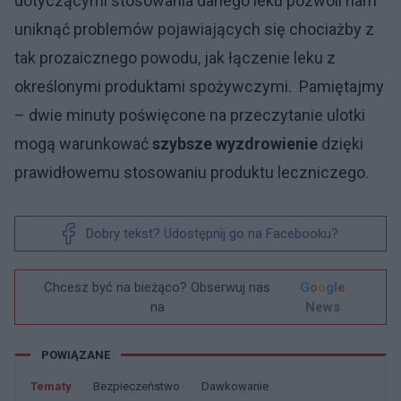
dotyczącymi stosowania danego leku pozwoli nam
uniknąć problemów pojawiających się chociażby z
tak prozaicznego powodu, jak łączenie leku z
określonymi produktami spożywczymi. Pamiętajmy
– dwie minuty poświęcone na przeczytanie ulotki
mogą warunkować
szybsze wyzdrowienie
dzięki
prawidłowemu stosowaniu produktu leczniczego.
Dobry tekst? Udostępnij go na Facebooku?
Chcesz być na bieżąco? Obserwuj nas
G
o
o
g
l
e
na
News
POWIĄZANE
Tematy
Bezpieczeństwo
Dawkowanie