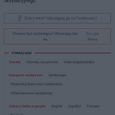
oksydacyjnego.
Dobry tekst? Udostępnij go na Facebooku?
Chcesz być na bieżąco? Obserwuj nas
G
o
o
g
l
e
na
News
POWIĄZANE
Tematy
Choroby naczyniowe
Dieta wegetariańska
Kategorie medyczne
Kardiologia
Przewód pokarmowy i metabolizm
Układ sercowo-naczyniowy
Zobacz także w języku
english
español
français