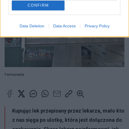
CONFIRM
Data Deletion
Data Access
Privacy Policy
PantherMedia
Farmaceuta
Kupując lek przepisany przez lekarza, mało kto
z nas sięga po ulotkę, która jest dołączona do