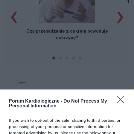
‹
›
Taj
Czy przesadzanie z cukrem powoduje
cukrzycę?
Reklama:
Forum Kardiologiczne -
Do Not Process My
Personal Information
If you wish to opt-out of the sale, sharing to third parties, or
processing of your personal or sensitive information for
targeted advertising by us, please use the below opt-out