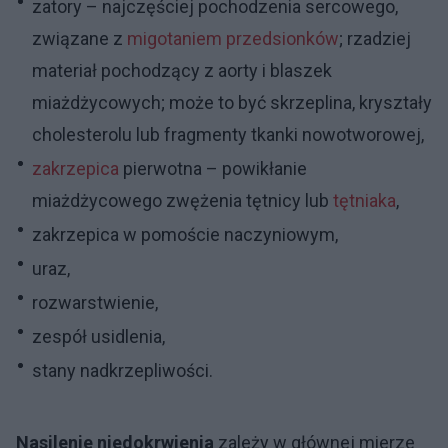
zatory – najczęściej pochodzenia sercowego,
związane z
migotaniem przedsionków
; rzadziej
materiał pochodzący z aorty i blaszek
miażdżycowych; może to być skrzeplina, kryształy
cholesterolu lub fragmenty tkanki nowotworowej,
zakrzepica
pierwotna – powikłanie
miażdżycowego zwężenia tętnicy lub
tętniaka
,
zakrzepica w pomoście naczyniowym,
uraz,
rozwarstwienie,
zespół usidlenia,
stany nadkrzepliwości.
Nasilenie niedokrwienia
zależy w głównej mierze