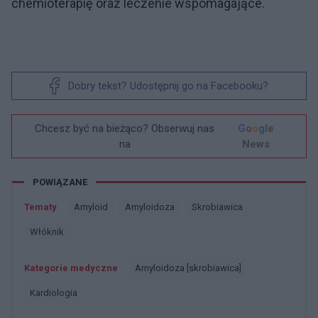
chemioterapię oraz leczenie wspomagające.
Dobry tekst? Udostępnij go na Facebooku?
Chcesz być na bieżąco? Obserwuj nas
G
o
o
g
l
e
na
News
POWIĄZANE
Tematy
Amyloid
Amyloidoza
Skrobiawica
Włóknik
Kategorie medyczne
Amyloidoza [skrobiawica]
Kardiologia