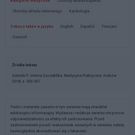
Kategorie medyczne
Choroby układu krążenia
Choroby układu nerwowego
Kardiologia
Zobacz także w języku
english
español
français
deutsch
Źródła tekstu
Gałecki P.: Interna Szczeklika. Medycyna Praktyczna. Kraków
2018, s. 503-507.
Treści i materiały zawarte w tym serwisie mają charakter
edukacyjno-informacyjny. Wydawca i redakcja serwisu nie ponosi
odpowiedzialności za efekty ich zastosowania. Przed
zastosowaniem porad i wskazówek zawartych w serwisie, należy
bezwzględnie skonsultować się z lekarzem.