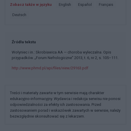
Zobacz także w języku
english
español
français
deutsch
Źródła tekstu
Wołyniec i in.: Skrobiawica AA — choroba wyleczalna. Opis
przypadków. „Forum Nefrologiczne” 2013, t. 6, nr 2, s. 105–111.
http://www.phmd.pl/api/files/view/29163.pdf
Treści i materiały zawarte w tym serwisie mają charakter
edukacyjno-informacyjny. Wydawca i redakcja serwisu nie ponosi
odpowiedzialności za efekty ich zastosowania. Przed
zastosowaniem porad i wskazówek zawartych w serwisie, należy
bezwzględnie skonsultować się z lekarzem.