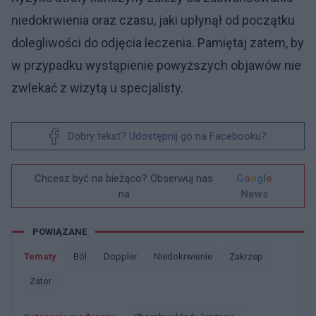
niedokrwienia oraz czasu, jaki upłynął od początku
dolegliwości do odjęcia leczenia. Pamiętaj zatem, by
w przypadku wystąpienie powyższych objawów nie
zwlekać z wizytą u specjalisty.
Dobry tekst? Udostępnij go na Facebooku?
Chcesz być na bieżąco? Obserwuj nas
G
o
o
g
l
e
na
News
POWIĄZANE
Tematy
Ból
Doppler
Niedokrwienie
Zakrzep
Zator