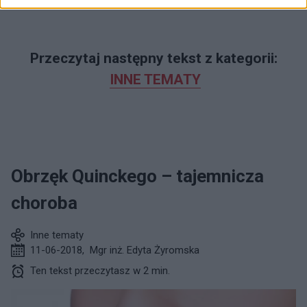
Przeczytaj następny tekst z kategorii:
INNE TEMATY
Obrzęk Quinckego – tajemnicza
choroba
Inne tematy
11-06-2018
,
Mgr inż. Edyta Żyromska
Ten tekst przeczytasz w 2 min.