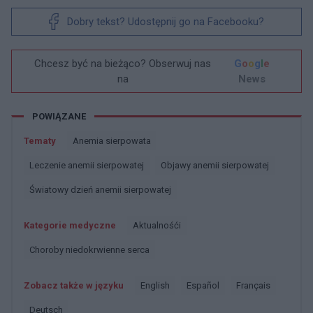
Dobry tekst? Udostępnij go na Facebooku?
Chcesz być na bieżąco? Obserwuj nas
G
o
o
g
l
e
na
News
POWIĄZANE
Tematy
Anemia sierpowata
Leczenie anemii sierpowatej
Objawy anemii sierpowatej
światowy dzień anemii sierpowatej
Kategorie medyczne
Aktualnośći
Choroby niedokrwienne serca
Zobacz także w języku
english
español
français
deutsch