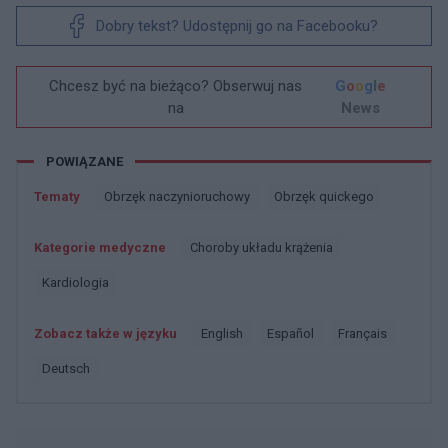
Dobry tekst? Udostępnij go na Facebooku?
Chcesz być na bieżąco? Obserwuj nas
G
o
o
g
l
e
na
News
POWIĄZANE
Tematy
Obrzęk naczynioruchowy
Obrzęk quickego
Kategorie medyczne
Choroby układu krążenia
Kardiologia
Zobacz także w języku
english
español
français
deutsch