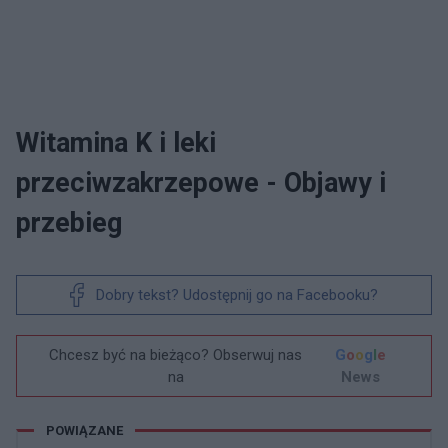
Witamina K i leki
przeciwzakrzepowe - Objawy i
przebieg
Dobry tekst? Udostępnij go na Facebooku?
Chcesz być na bieżąco? Obserwuj nas
G
o
o
g
l
e
na
News
POWIĄZANE