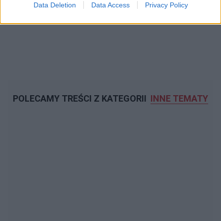
Data Deletion
Data Access
Privacy Policy
POLECAMY TREŚCI Z KATEGORII
INNE TEMATY