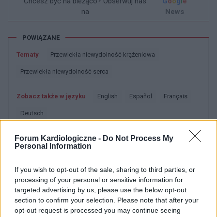
Chcesz być na bieżąco? Obserwuj nas
G
o
o
g
l
e
na
News
POWIĄZANE
Tematy
Przewlekła niewydolność krążeniowa
Przewlekła niewydolność serca
Zobacz także w języku
english
español
français
deutsch
Forum Kardiologiczne -
Do Not Process My
Personal Information
Źródła tekstu
If you wish to opt-out of the sale, sharing to third parties, or
Szczeklik A. (red.), Choroby wewnętrzne, Medycyna Praktyczna,
processing of your personal or sensitive information for
Kraków 2011
targeted advertising by us, please use the below opt-out
section to confirm your selection. Please note that after your
http://pediatrics.aappublications.org/content/18/3/491.short
opt-out request is processed you may continue seeing
http://yadda.icm.edu.pl/yadda/element/bwmeta1.element.elsev