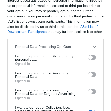
interest-based ads based on personal information utilized by
Zalecenia kliniczne dotyczące postępowania u chorych na
us or personal information disclosed to third parties prior to
cukrzycę 2012 Kompendium chorób wewnętrznych 2012, pod
your opt-out. You may separately opt-out of the further
red. P. Gajewskiego, na podstawie Interny Szczeklika
disclosure of your personal information by third parties on the
IAB’s list of downstream participants. This information may
also be disclosed by us to third parties on the
IAB’s List of
Downstream Participants
that may further disclose it to other
Treści i materiały zawarte w tym serwisie mają charakter
third parties.
edukacyjno-informacyjny. Wydawca i redakcja serwisu nie ponosi
odpowiedzialności za efekty ich zastosowania. Przed
Personal Data Processing Opt Outs
zastosowaniem porad i wskazówek zawartych w serwisie, należy
bezwzględnie skonsultować się z lekarzem.
I want to opt-out of the Sharing of my
personal data.
Opted In
Reklama:
I want to opt-out of the Sale of my
Personal Data.
Opted In
I want to opt-out of processing my
Personal Data for Targeted Advertising.
Opted In
I want to opt-out of Collection, Use,
Retention, Sale, and/or Sharing of my