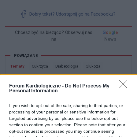
Dobry tekst? Udostępnij go na Facebooku?
Chcesz być na bieżąco? Obserwuj nas
G
o
o
g
l
e
na
News
POWIĄZANE
Tematy
Cukrzyca
Diabetologia
Glukoza
Hipoglikemia
Forum Kardiologiczne -
Do Not Process My
Personal Information
Zobacz także w języku
english
español
français
deutsch
If you wish to opt-out of the sale, sharing to third parties, or
processing of your personal or sensitive information for
targeted advertising by us, please use the below opt-out
section to confirm your selection. Please note that after your
opt-out request is processed you may continue seeing
Źródła tekstu