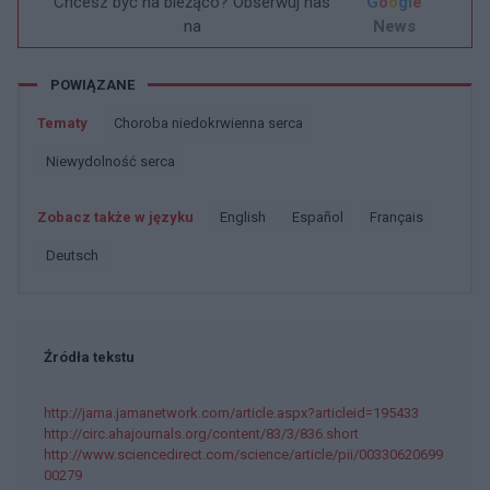
Chcesz być na bieżąco? Obserwuj nas
G
o
o
g
l
e
na
News
POWIĄZANE
Tematy
Choroba niedokrwienna serca
Niewydolność serca
Zobacz także w języku
english
español
français
deutsch
Źródła tekstu
http://jama.jamanetwork.com/article.aspx?articleid=195433
http://circ.ahajournals.org/content/83/3/836.short
http://www.sciencedirect.com/science/article/pii/00330620699
00279