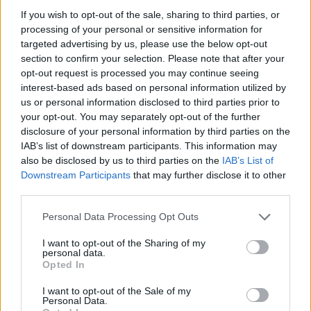
Witam, od jakiegoś czasu jestem na escitalopramie
If you wish to opt-out of the sale, sharing to third parties, or
actavis 10mg i od 2 dni zwiększyłem dawke do 15mg.
processing of your personal or sensitive information for
EKG które przesyłam sprawiło wiele problemów bo
targeted advertising by us, please use the below opt-out
ciężko odczytać odstęp QT a kardiolog go nie podał...
section to confirm your selection. Please note that after your
opt-out request is processed you may continue seeing
interest-based ads based on personal information utilized by
us or personal information disclosed to third parties prior to
gość
your opt-out. You may separately opt-out of the further
Forum:
Profilaktyka
disclosure of your personal information by third parties on the
IAB’s list of downstream participants. This information may
also be disclosed by us to third parties on the
IAB’s List of
Interpretacja ekg
Downstream Participants
that may further disclose it to other
Proszę o pomoc w odczytaniu wyniku ekg
third parties.
Personal Data Processing Opt Outs
gość
I want to opt-out of the Sharing of my
Forum:
Profilaktyka
personal data.
Opted In
I want to opt-out of the Sale of my
Interpretacja ekg
Personal Data.