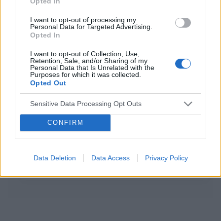
Opted In
Proszę o interpretację czy automatyczna interpretacja
jest prawidłowa, co oznacza ? Lekarz stwierdził że
I want to opt-out of processing my
wizyta u kardiologa się nie spieszy
Personal Data for Targeted Advertising.
Opted In
I want to opt-out of Collection, Use,
Retention, Sale, and/or Sharing of my
gość
Personal Data that Is Unrelated with the
Forum:
Choroba wieńcowa
Purposes for which it was collected.
Opted Out
Sensitive Data Processing Opt Outs
Życie po zawale
Witam. Ponad 10 lat temu przebyłem ciężki zawał
CONFIRM
serca. Miałem robioną plastykę m. sercowego,
wszczepiono mi także by-passy (pomostowanie ).
Wyczytałem, że przeżywalność po tego typu
Data Deletion
Data Access
Privacy Policy
zabiegach wynosi...