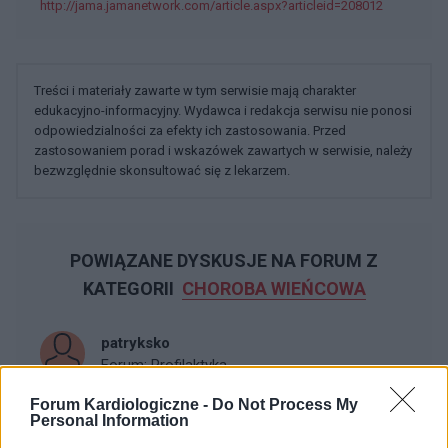
http://jama.jamanetwork.com/article.aspx?articleid=208012
Treści i materiały zawarte w tym serwisie mają charakter
edukacyjno-informacyjny. Wydawca i redakcja serwisu nie ponosi
odpowiedzialności za efekty ich zastosowania. Przed
zastosowaniem porad i wskazówek zawartych w serwisie, należy
bezwzględnie skonsultować się z lekarzem.
POWIĄZANE DYSKUSJE NA FORUM Z
KATEGORII
CHOROBA WIEŃCOWA
patryksko
Forum:
Profilaktyka
Forum Kardiologiczne -
Do Not Process My
Personal Information
EKG i QT