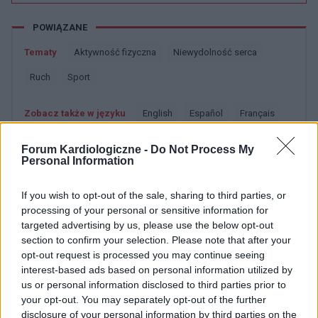
POWIĄZANE
Tematy
Aktywność fizyczna
Niewydolność serca
Ruch
Sport
Zobacz także w języku
english
español
français
deutsch
Forum Kardiologiczne -
Do Not Process My
Personal Information
If you wish to opt-out of the sale, sharing to third parties, or
Źródła tekstu
processing of your personal or sensitive information for
targeted advertising by us, please use the below opt-out
Kardiologia. Podręcznik oparty na zasadach EBM, Medycyna
section to confirm your selection. Please note that after your
Praktyczna 2010, pod red. A Szczeklika i M. Tandery Wytyczne
opt-out request is processed you may continue seeing
ESH/ESC dotyczące postępowania w niewydolności serca w
interest-based ads based on personal information utilized by
2012 roku
us or personal information disclosed to third parties prior to
your opt-out. You may separately opt-out of the further
disclosure of your personal information by third parties on the