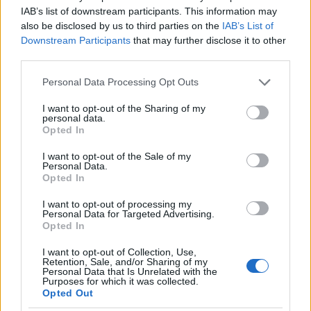
IAB’s list of downstream participants. This information may
Treści i materiały zawarte w tym serwisie mają charakter
also be disclosed by us to third parties on the
IAB’s List of
edukacyjno-informacyjny. Wydawca i redakcja serwisu nie ponosi
odpowiedzialności za efekty ich zastosowania. Przed
Downstream Participants
that may further disclose it to other
zastosowaniem porad i wskazówek zawartych w serwisie, należy
third parties.
bezwzględnie skonsultować się z lekarzem.
Personal Data Processing Opt Outs
I want to opt-out of the Sharing of my
Reklama:
personal data.
Opted In
I want to opt-out of the Sale of my
Personal Data.
Opted In
I want to opt-out of processing my
Personal Data for Targeted Advertising.
Opted In
I want to opt-out of Collection, Use,
Retention, Sale, and/or Sharing of my
Personal Data that Is Unrelated with the
Purposes for which it was collected.
Opted Out