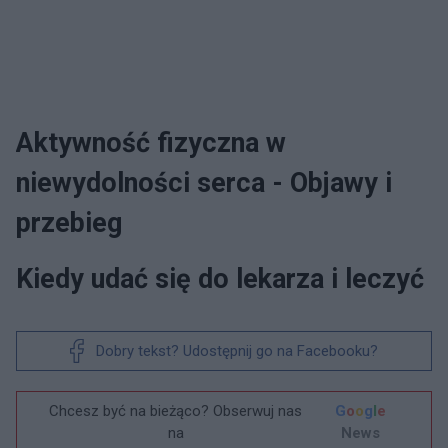
Aktywność fizyczna w
niewydolności serca - Objawy i
przebieg
Kiedy udać się do lekarza i leczyć
Dobry tekst? Udostępnij go na Facebooku?
Chcesz być na bieżąco? Obserwuj nas
G
o
o
g
l
e
na
News