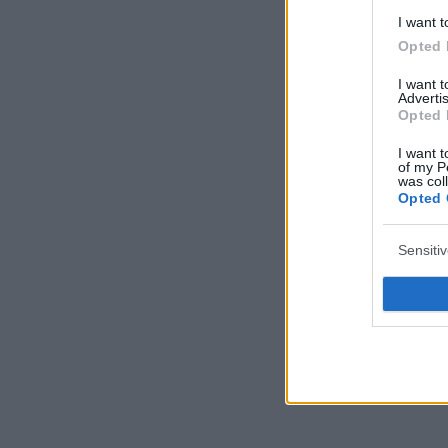
I want t
Opted 
I want 
Advertis
Opted 
I want t
of my P
was col
Opted 
Sensiti