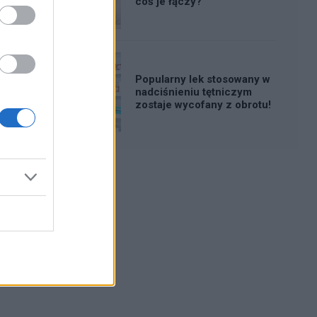
coś je łączy?
Popularny lek stosowany w
nadciśnieniu tętniczym
zostaje wycofany z obrotu!
Reklama: