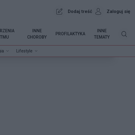
Dodaj treść
Zaloguj się
RZENIA
INNE
INNE
PROFILAKTYKA
YTMU
CHOROBY
TEMATY
ia
Lifestyle