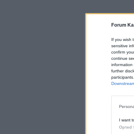
Forum Kar
If you wish 
sensitive in
confirm you
continue se
information 
further disc
participants
Downstream 
Persona
I want t
Opted 