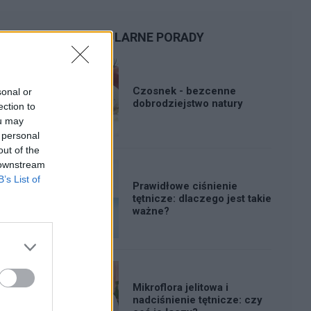
POPULARNE PORADY
Czosnek - bezcenne
sonal or
dobrodziejstwo natury
ection to
ou may
 personal
out of the
 downstream
B’s List of
Prawidłowe ciśnienie
tętnicze: dlaczego jest takie
ważne?
Mikroflora jelitowa i
nadciśnienie tętnicze: czy