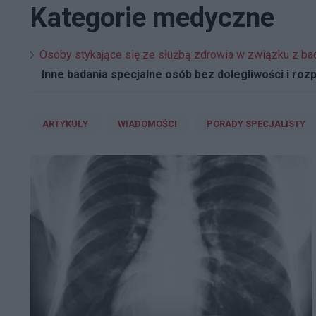
Kategorie medyczne
Osoby stykające się ze służbą zdrowia w związku z bad
Inne badania specjalne osób bez dolegliwości i ro
ARTYKUŁY
WIADOMOŚCI
PORADY SPECJALISTY