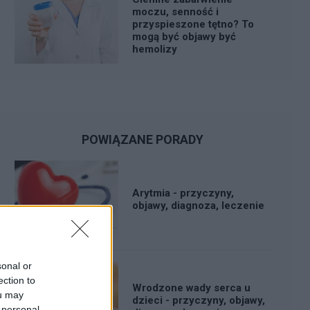
moczu, senność i
przyspieszone tętno? To
mogą być objawy być
hemolizy
POWIĄZANE PORADY
Arytmia - przyczyny,
objawy, diagnoza, leczenie
sonal or
ection to
Wrodzone wady serca u
ou may
dzieci - przyczyny, objawy,
 personal