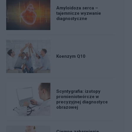
Amyloidoza serca –
tajemnicze wyzwanie
diagnostyczne
Koenzym Q10
Scyntygrafia: izotopy
promieniotwórcze w
precyzyjnej diagnostyce
obrazowej
Ciemne zabarwienie