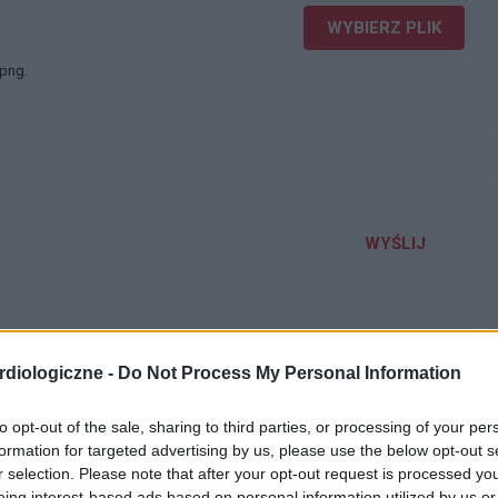
WYBIERZ PLIK
 png.
WYŚLIJ
diologiczne -
Do Not Process My Personal Information
to opt-out of the sale, sharing to third parties, or processing of your per
formation for targeted advertising by us, please use the below opt-out s
talopramie actavis 10mg i od 2 dni zwiększyłem dawke
r selection. Please note that after your opt-out request is processed y
wiele problemów bo ciężko odczytać odstęp QT a
eing interest-based ads based on personal information utilized by us or