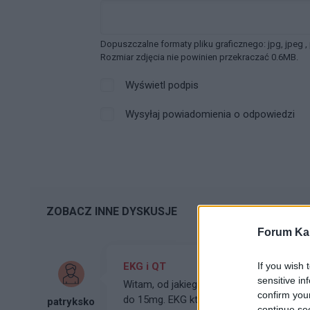
Dopuszczalne formaty pliku graficznego: jpg, jpeg ,
Rozmiar zdjęcia nie powinien przekraczać 0.6MB.
Wyświetl podpis
Wysyłaj powiadomienia o odpowiedzi
ZOBACZ INNE DYSKUSJE
Forum Kar
EKG i QT
If you wish 
sensitive in
Witam, od jakiegoś czasu jestem na esci
confirm you
do 15mg. EKG które przesyłam sprawiło 
patryksko
continue se