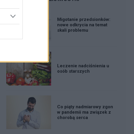
Migotanie przedsionków:
nowe odkrycia na temat
skali problemu
Leczenie nadciśnienia u
osób starszych
Co piąty nadmiarowy zgon
w pandemii ma związek z
chorobą serca