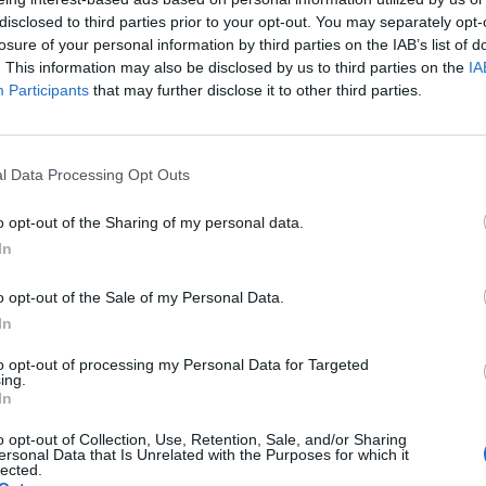
zbyt dużym wydłużeniem pytam sie państwa o pomoc w
disclosed to third parties prior to your opt-out. You may separately opt-
aniu wartośći QT jak najdokładniej.
losure of your personal information by third parties on the IAB’s list of
. This information may also be disclosed by us to third parties on the
IA
Participants
that may further disclose it to other third parties.
ystko jest oki tętno od 56 do 112 więc średnia
0 dodatkowych pobudzeń nadkomorowe czy to coś złego
l Data Processing Opt Outs
o opt-out of the Sharing of my personal data.
In
o opt-out of the Sale of my Personal Data.
.? Wizytę u rodzinnego mam dopiero za tydzień a nie
In
z lewej strony klatki i szybkie męczenie się. Biorę
to opt-out of processing my Personal Data for Targeted
ing.
In
o opt-out of Collection, Use, Retention, Sale, and/or Sharing
ersonal Data that Is Unrelated with the Purposes for which it
lected.