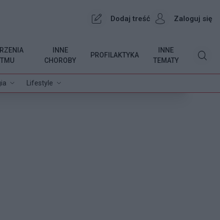
Dodaj treść
Zaloguj się
RZENIA
INNE
INNE
PROFILAKTYKA
YTMU
CHOROBY
TEMATY
ia
Lifestyle