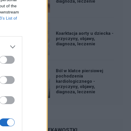
diagnoza, leczenie
out of the
 downstream
B’s List of
Koarktacja aorty u dziecka -
przyczyny, objawy,
diagnoza, leczenie
Ból w klatce piersiowej
pochodzenia
kardiologicznego -
przyczyny, objawy,
diagnoza, leczenie
CIEKAWOSTKI