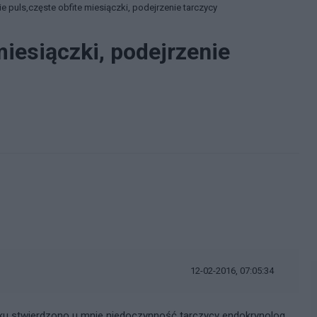
e puls,częste obfite miesiączki, podejrzenie tarczycy
miesiączki, podejrzenie
12-02-2016, 07:05:34
ku stwierdzono u mnie niedoczynność tarczycy endokrynolog