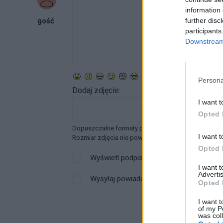
information 
gość
further disc
participants
Downstream 
Persona
Dodaj zdjęcie:
I want t
Opted 
Dopuszczalne formaty pliku graficznego: jpg, jpeg ,
I want t
Rozmiar zdjęcia nie powinien przekraczać 0.6MB.
Opted 
Wyświetl podpis
I want 
Advertis
Wysyłaj powiadomienia o odpowiedzi
Opted 
I want t
of my P
was col