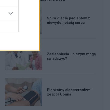
Sól w diecie pacjentów z
niewydolnością serca
Zasłabnięcia - o czym mogą
świadczyć?
Pierwotny aldosteronizm –
zespół Conna