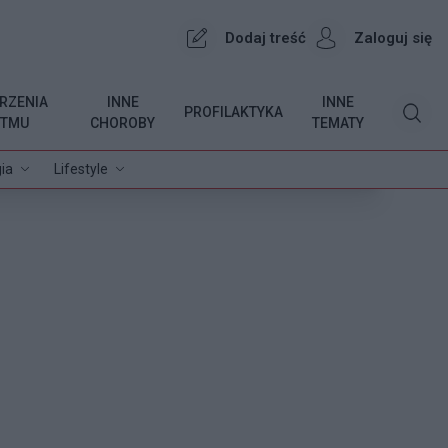
Dodaj treść
Zaloguj się
RZENIA
INNE
INNE
PROFILAKTYKA
YTMU
CHOROBY
TEMATY
ia
Lifestyle