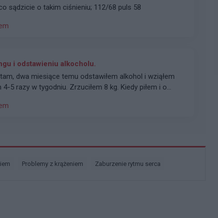
Witam, mam pytanie odnośnie ciśnienia, co sądzicie o takim ciśnieniu; 112/68 puls 58
iem
ngu i odstawieniu alkocholu.
n 4-5 razy w tygodniu . Zrzuciłem 8 kg. Kiedy piłem i o
ło prawie zawsze równo 130-135 / 85-90, puls 90. Teraz
iem
60-70 i puls 80 Czy taki spadek w szczególności
est nawet 58. Dodam że po siłowni moje ciśnienie to
rdem.
niem
problemy z krążeniem
zaburzenie rytmu serca