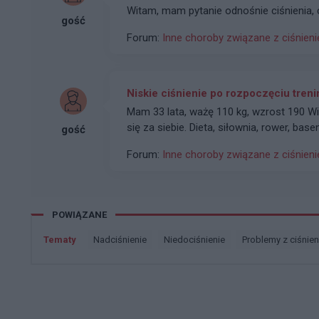
gość
Forum:
Inne choroby związane z ciśnien
Niskie ciśnienie po rozpoczęciu treni
Mam 33 lata, ważę 110 kg, wzrost 190 Witam , dwa miesiące temu odstawiłem alkohol i wziąłem
się za siebie. Dieta, siłownia, rower, base
gość
siebie nie dbałem moje ciśnienie wynosi
Forum:
Inne choroby związane z ciśnien
po 2 miesiącach ciśnienie to 115-125 na 
rozkurczowego jest normalny? Czasami j
130/70 i puls 110. Ps. 4 lata temu miałem migotanie przedsionków , po 1 dniu obser w acji
wypuszczony do domu z zapisanym aca
POWIĄZANE
Tematy
nadciśnienie
niedociśnienie
problemy z ciśnie