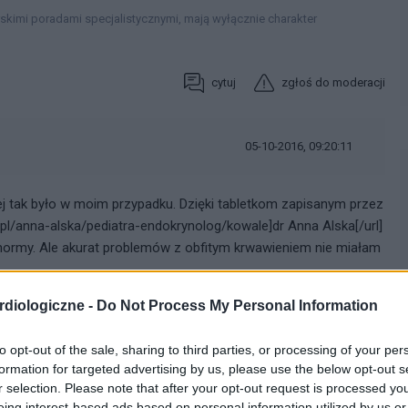
rskimi poradami specjalistycznymi, mają wyłącznie charakter
cytuj
zgłoś do moderacji
05-10-2016, 09:20:11
j tak było w moim przypadku. Dzięki tabletkom zapisanym przez
.pl/anna-alska/pediatra-endokrynolog/kowale]dr Anna Alska[/url]
normy. Ale akurat problemów z obfitym krwawieniem nie miałam
diologiczne -
Do Not Process My Personal Information
cytuj
zgłoś do moderacji
to opt-out of the sale, sharing to third parties, or processing of your per
formation for targeted advertising by us, please use the below opt-out s
r selection. Please note that after your opt-out request is processed y
eing interest-based ads based on personal information utilized by us or