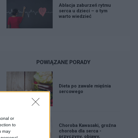
Ablacja zaburzeń rytmu
serca u dzieci – o tym
warto wiedzieć
POWIĄZANE PORADY
Dieta po zawale mięśnia
sercowego
sonal or
ection to
Choroba Kawasaki, groźna
choroba dla serca -
ou may
przyczyny, objawy,
 personal