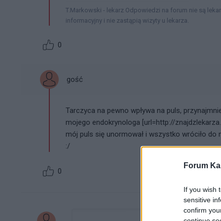
T.Markowski - lekarz Odpowiedzi na forum nie są leka
informacyjny i nie zastąpią wizyty u lekarza.
0
gość
Tarczyca na pewno wpływa na puls, przynajmnie
mojego endokrynologa [url=http://znajdzlekarza
mój puls się unormował i wszystko wróciło do 
:/
Forum Kar
0
If you wish 
sensitive in
confirm you
continue se