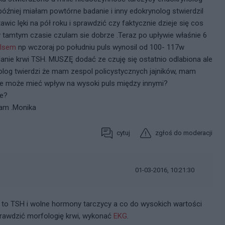
 później miałam powtórne badanie i inny edokrynolog stwierdzil
wic lęki na pół roku i sprawdzić czy faktycznie dzieje się cos
tamtym czasie czulam sie dobrze .Teraz po upływie właśnie 6
ulsem
np wczoraj po południu puls wynosil od 100- 117w
danie krwi TSH. MUSZĘ dodać ze czuję się ostatnio odlabiona ale
log twierdzi że mam zespol policystycznych jajników, mam
ie może mieć wpływ na wysoki puls między innymi?
ie?
iam .Monika
cytuj
zgłoś do moderacji
01-03-2016, 10:21:30
 to TSH i wolne hormony tarczycy a co do wysokich wartości
prawdzić morfologię krwi, wykonać
EKG
.