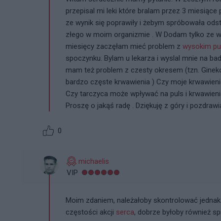
przepisal mi leki które bralam przez 3 miesiące
ze wynik się poprawiły i żebym spróbowała odsta
złego w moim organizmie . W Dodam tylko ze w 
miesięcy zaczęłam mieć problem z
wysokim p
spoczynku. Bylam u lekarza i wyslal mnie na ba
mam też problem z czesty okresem (tzn. Gineko
bardzo częste krwawienia ) Czy moje krwawien
Czy tarczyca może wpływać na puls i krwawien
Proszę o jakąś radę . Dziękuję z góry i pozdraw
0
michaelis
VIP
Moim zdaniem, należałoby skontrolować jednak
częstości akcji
serca
, dobrze byłoby również s