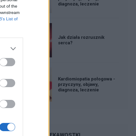
diagnoza, leczenie
out of the
 downstream
B’s List of
Jak działa rozrusznik
serca?
Kardiomiopatia połogowa -
przyczyny, objawy,
diagnoza, leczenie
CIEKAWOSTKI