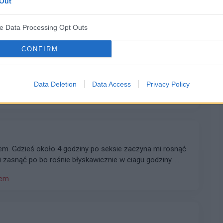
Out
ve Data Processing Opt Outs
CONFIRM
ć wynik z EKG . Z góry dziękuję .
Data Deletion
Data Access
Privacy Policy
iem. Gdzieś około 4 godziny po seksie zaczyna mi rosnąć
 zasnąć po bo rośnie błyskawicznie w ciagu godziny. .
em schodzi do 120/80. Biorę
iem