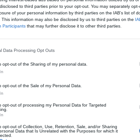
disclosed to third parties prior to your opt-out. You may separately opt-
losure of your personal information by third parties on the IAB’s list of
. This information may also be disclosed by us to third parties on the
IA
Participants
that may further disclose it to other third parties.
WYŚLIJ
l Data Processing Opt Outs
o opt-out of the Sharing of my personal data.
In
o opt-out of the Sale of my Personal Data.
In
ystko jest oki tętno od 56 do 112 więc średnia
to opt-out of processing my Personal Data for Targeted
0 dodatkowych pobudzeń nadkomorowe czy to coś złego
ing.
In
o opt-out of Collection, Use, Retention, Sale, and/or Sharing
ersonal Data that Is Unrelated with the Purposes for which it
lected.