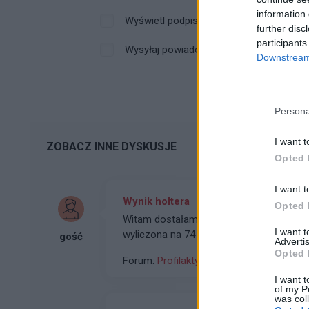
information 
Wyświetl podpis
further disc
participants
Wysyłaj powiadomienia o odpowiedzi
Downstream 
Persona
I want t
ZOBACZ INNE DYSKUSJE
Opted 
I want t
Wynik holtera
Opted 
Witam dostałam wynik z holtera Niby wsz
I want 
wyliczona na 74 Ale zarejestrowano 90
gość
Advertis
Opted 
Forum:
Profilaktyka
I want t
of my P
was col