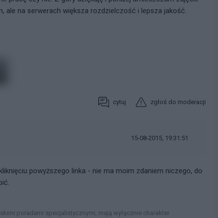
 ale na serwerach większa rozdzielczość i lepsza jakość.
cytuj
zgłoś do moderacji
15-08-2015, 19:31:51
kliknięciu powyższego linka - nie ma moim zdaniem niczego, do
ić.
rskimi poradami specjalistycznymi, mają wyłącznie charakter