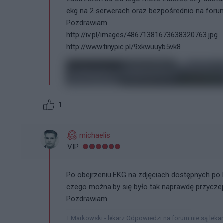
ekg na 2 serwerach oraz bezpośrednio na forum,
Pozdrawiam
http://iv.pl/images/48671381673638320763.jpg
http://www.tinypic.pl/9xkwuuyb5vk8
1
michaelis
VIP
Po obejrzeniu EKG na zdjęciach dostępnych po 
czego można by się było tak naprawdę przyczep
Pozdrawiam.
T.Markowski - lekarz Odpowiedzi na forum nie są leka