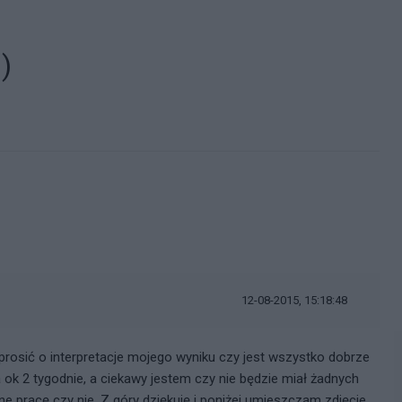
)
12-08-2015, 15:18:48
prosić o interpretacje mojego wyniku czy jest wszystko dobrze
 ok 2 tygodnie, a ciekawy jestem czy nie będzie miał żadnych
 pracę czy nie. Z góry dziękuję i poniżej umieszczam zdjęcie