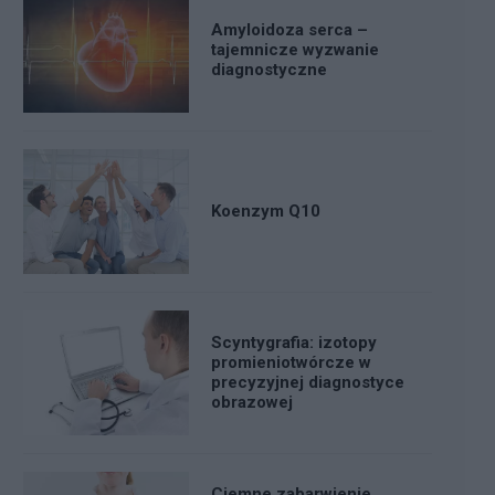
Amyloidoza serca –
tajemnicze wyzwanie
diagnostyczne
Koenzym Q10
Scyntygrafia: izotopy
promieniotwórcze w
precyzyjnej diagnostyce
obrazowej
Ciemne zabarwienie