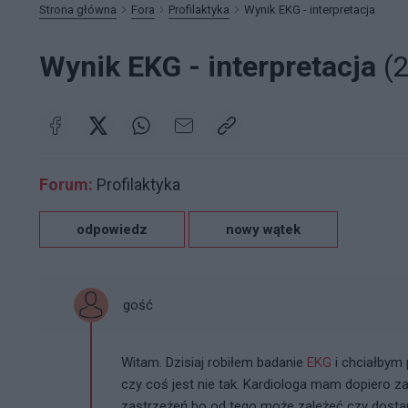
Strona główna
Fora
Profilaktyka
Wynik EKG - interpretacja
Wynik EKG - interpretacja
(2
Forum:
Profilaktyka
odpowiedz
nowy wątek
gość
Witam. Dzisiaj robiłem badanie
EKG
i chciałbym 
czy coś jest nie tak. Kardiologa mam dopiero za
zastrzeżeń bo od tego może zależeć czy dostane