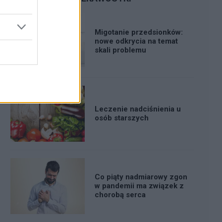
Migotanie przedsionków:
nowe odkrycia na temat
skali problemu
Leczenie nadciśnienia u
osób starszych
Co piąty nadmiarowy zgon
w pandemii ma związek z
chorobą serca