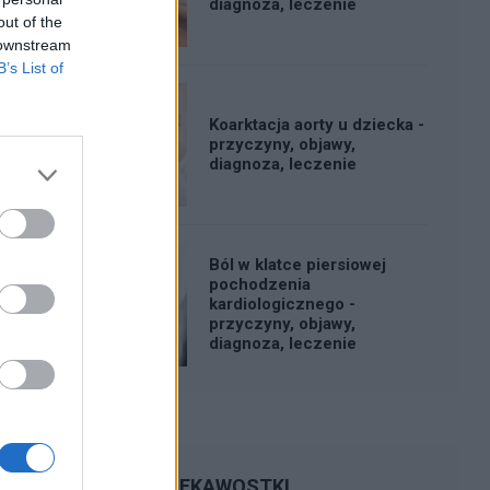
diagnoza, leczenie
out of the
 downstream
B’s List of
Koarktacja aorty u dziecka -
przyczyny, objawy,
diagnoza, leczenie
Ból w klatce piersiowej
pochodzenia
kardiologicznego -
przyczyny, objawy,
diagnoza, leczenie
CIEKAWOSTKI