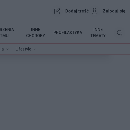
Dodaj treść
Zaloguj się
RZENIA
INNE
INNE
PROFILAKTYKA
YTMU
CHOROBY
TEMATY
ia
Lifestyle