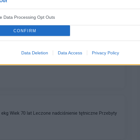
Out
 interpretacja jest prawidłowa, co oznacza ? Lekarz
ve Data Processing Opt Outs
spieszy
CONFIRM
Data Deletion
Data Access
Privacy Policy
czone t oraz jest załamek q w II , III i aVF
 ekg Wiek 70 lat Leczone nadciśnienie tętniczne Przebyty