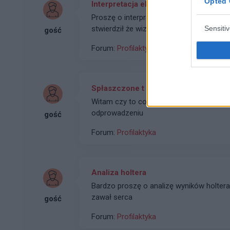
Opted 
Interpretacja ekg
Proszę o interpretację czy automatyczna
Sensiti
stwierdził że wizyta u kardiologa się nie 
gość
Forum:
Profilaktyka
Spłaszczone t
Witam czy to coś złego w tym EKG? Spłasz
odprowadzeniu
gość
Forum:
Profilaktyka
Analiza holtera
Bardzo proszę o analizę wyników holtera
zawał serca
gość
Forum:
Profilaktyka