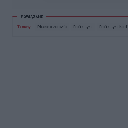
POWIĄZANE
Tematy
dbanie o zdrowie
profilaktyka
profilaktyka kar