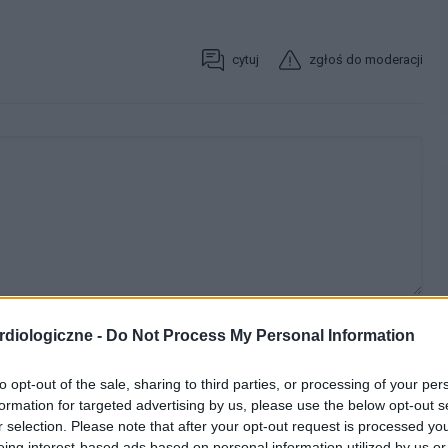
cytuj
zgłoś do moderacji
diologiczne -
Do Not Process My Personal Information
WYBIERZ PLIK
to opt-out of the sale, sharing to third parties, or processing of your per
formation for targeted advertising by us, please use the below opt-out s
 png.
r selection. Please note that after your opt-out request is processed y
eing interest-based ads based on personal information utilized by us or