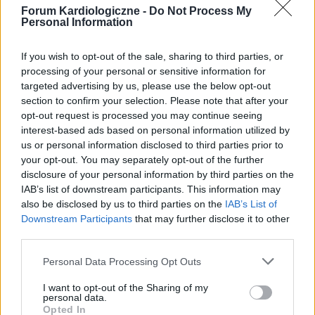
ciśnienie to 105/50 puls 55. Co może być
arytmia na granicy zasłabnięcia) przez
Forum Kardiologiczne -
Do Not Process My
przyczyną? Czy zbyt niskie ciśnienie?
większość czasu bezskutecznie domagałem się
Personal Information
Tematy
nadciśnienie
niedociśnienie
od medyków pomocy- co mi jest, bez żadnych
problemy z ciśnieniem
problemy z krążeniem
efektów, robiono mi różne EKG, zakładano
If you wish to opt-out of the sale, sharing to third parties, or
holtery. Dopiero od kilku lat zacząłem kojarzyć
processing of your personal or sensitive information for
zaburzenie rytmu serca
dolegliwości z tym co jem (np, świeża cytryna,
targeted advertising by us, please use the below opt-out
wędzonki, drób) wszystko to co powoduje duży
section to confirm your selection. Please note that after your
wyrzut histaminy. I czułem się lepiej stroniąc od
opt-out request is processed you may continue seeing
Reklama:
tego po czym mam objawy sercowe. Z tego co
interest-based ads based on personal information utilized by
wyczytałem 25 lat temu medycyna kojarzyła
us or personal information disclosed to third parties prior to
your opt-out. You may separately opt-out of the further
histaminę tylko z alergiami skórnymi i
disclosure of your personal information by third parties on the
rzeczywiście ja wtedy krótko brałem Zyrtec, ale
IAB’s list of downstream participants. This information may
wtedy nie bmiałem aż takich dolegliwości z
also be disclosed by us to third parties on the
IAB’s List of
sercem. Wyczytałem, że dopiero po 2010 roku
Downstream Participants
that may further disclose it to other
zaczęto robić na zachodzie jakieś rzetelne
third parties.
badania nad histaminą. Teraz na właściwy trop
naprowadził mnie.....algorytm komputerowy,
Personal Data Processing Opt Outs
który po kilku zdaniach konwersacji i
przedstawieniu mu sytuacji - zasugerował w
I want to opt-out of the Sharing of my
personal data.
pierwszej kolejności histaminę. Więc poszedłem
Opted In