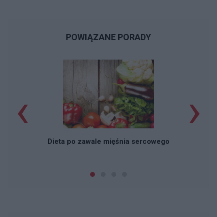
POWIĄZANE PORADY
‹
›
Ch
Dieta po zawale mięśnia sercowego