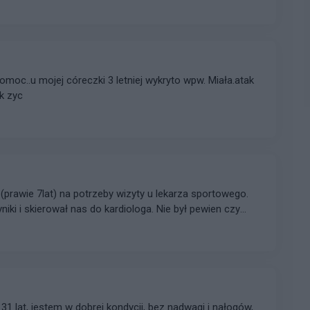
ji nie wiem co myśleć. bardzo proszę o poradę
moc..u mojej córeczki 3 letniej wykryto wpw. Miała.atak
k zyc
rawie 7lat) na potrzeby wizyty u lekarza sportowego.
iki i skierował nas do kardiologa. Nie był pewien czy
e. Wizyta u kardiologa już umówiona, jednak dopiero za
 proszę o informację, czy jest z tymi wynikami aż tak źle.
31 lat, jestem w dobrej kondycji, bez nadwagi i nałogów,