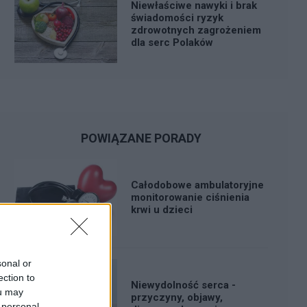
Niewłaściwe nawyki i brak
świadomości ryzyk
zdrowotnych zagrożeniem
dla serc Polaków
POWIĄZANE PORADY
Całodobowe ambulatoryjne
monitorowanie ciśnienia
krwi u dzieci
sonal or
ection to
Niewydolność serca -
ou may
przyczyny, objawy,
 personal