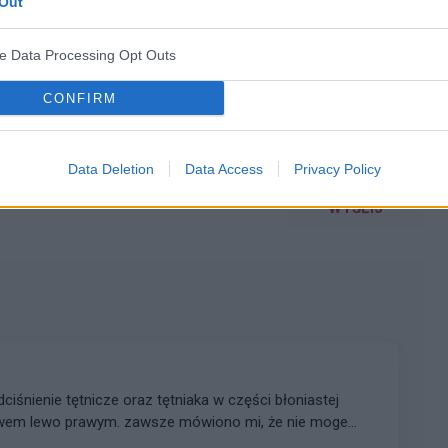
Out
WYBIERZ PLIK
 png.
ve Data Processing Opt Outs
CONFIRM
Data Deletion
Data Access
Privacy Policy
WYŚLIJ
iśnienie tętnicze oraz tętniaka w części błoniastej
wem lewo prawym. zawsze mówiono mi, że nie moge
czne. po ostatniej wizycie kardiolog mi powiedział, że