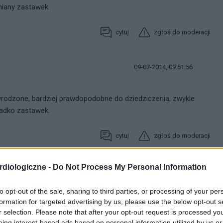
miany zastawek
cytuj
zgłoś do moderacji
09-07-2014, 09:51:56
odzone, bardziej prawdopodobne do dziedziczenia, zwykle
zadko zastawek.
cytuj
zgłoś do moderacji
diologiczne -
Do Not Process My Personal Information
10-10-2014, 06:07:52
to opt-out of the sale, sharing to third parties, or processing of your per
y
zdrowe serce
nie szukaj dziury w całym. Zdrowo żyj i ciesz się
formation for targeted advertising by us, please use the below opt-out s
r selection. Please note that after your opt-out request is processed y
eing interest-based ads based on personal information utilized by us or