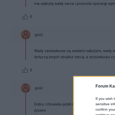
ma wykrytą wadę serca i przeszła operację wy
0
gość
Wady zastawkowe są wadami nabytymi, wady wr
dotyczą innych struktur serca, a stosunkowo r
0
Forum Kar
gość
If you wish 
Dobry człowieku jeżeli masz na dzień dzisiejsz
sensitive in
confirm you
życiem.
continue se