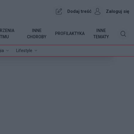
Dodaj treść
Zaloguj się
RZENIA
INNE
INNE
PROFILAKTYKA
YTMU
CHOROBY
TEMATY
ia
Lifestyle