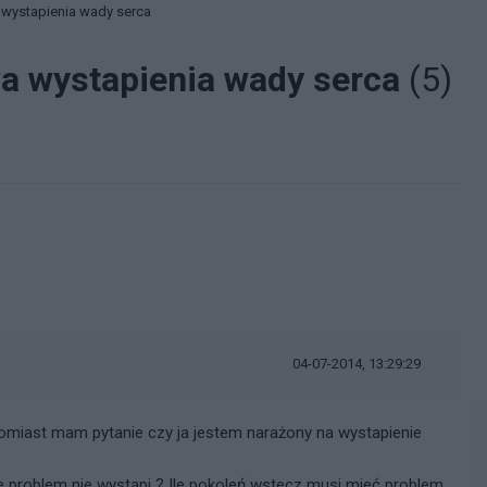
wystapienia wady serca
a wystapienia wady serca
(5)
04-07-2014, 13:29:29
atomiast mam pytanie czy ja jestem narażony na wystapienie
e problem nie wystąpi ? Ile pokoleń wstecz musi mieć problem