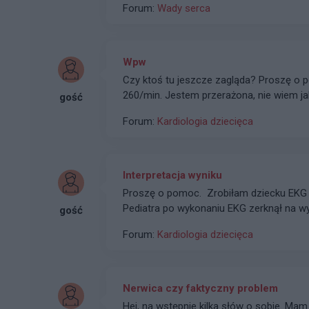
Forum:
Wady serca
nie widzi przeciwwskazań. i w tej sytuac
Wpw
Czy ktoś tu jeszcze zagląda? Proszę o po
260/min. Jestem przerażona, nie wiem ja
gość
Forum:
Kardiologia dziecięca
Interpretacja wyniku
Proszę o pomoc. Zrobiłam dziecku EKG (p
Pediatra po wykonaniu EKG zerknął na wyn
gość
wszystko jest ok i dlatego to skierowani
Forum:
Kardiologia dziecięca
jakiś czas. Mnie bardzo to zaniepokoiło i
Nerwica czy faktyczny problem
Hej, na wstępnie kilka słów o sobie. Mam 