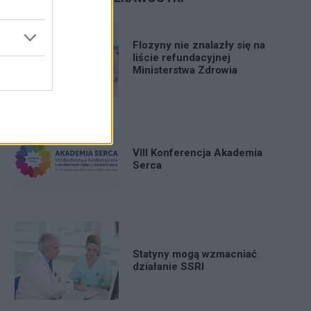
Flozyny nie znalazły się na
liście refundacyjnej
Ministerstwa Zdrowia
VIII Konferencja Akademia
Serca
Statyny mogą wzmacniać
działanie SSRI