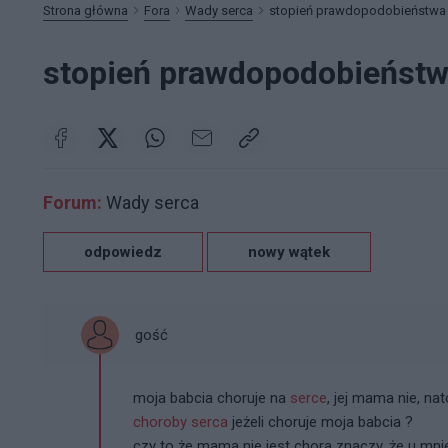
Strona główna
Fora
Wady serca
stopień prawdopodobieństwa 
stopień prawdopodobieństw
Forum:
Wady serca
odpowiedz
nowy wątek
gość
moja babcia choruje na
serce
, jej mama nie, n
choroby serca
jeżeli choruje moja babcia ?
czy to że mama nie jest chora znaczy, że u mni