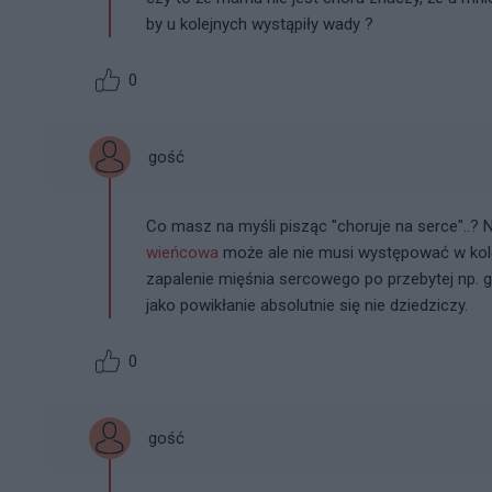
by u kolejnych wystąpiły wady ?
0
gość
Co masz na myśli pisząc "choruje na serce"..? N
wieńcowa
może ale nie musi występować w kole
zapalenie mięśnia sercowego po przebytej np. gr
jako powikłanie absolutnie się nie dziedziczy.
0
gość