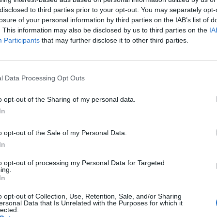
rada, a póki co nie kombinuj bo wywołasz wilka z lasu.
disclosed to third parties prior to your opt-out. You may separately opt-
aj na swoje słowa, stają się czynami itd...." powiedział kiedyś
losure of your personal information by third parties on the IAB’s list of
. This information may also be disclosed by us to third parties on the
IA
Participants
that may further disclose it to other third parties.
cytuj
zgłoś do moderacji
l Data Processing Opt Outs
o opt-out of the Sharing of my personal data.
In
o opt-out of the Sale of my Personal Data.
In
to opt-out of processing my Personal Data for Targeted
ing.
In
o opt-out of Collection, Use, Retention, Sale, and/or Sharing
ersonal Data that Is Unrelated with the Purposes for which it
lected.