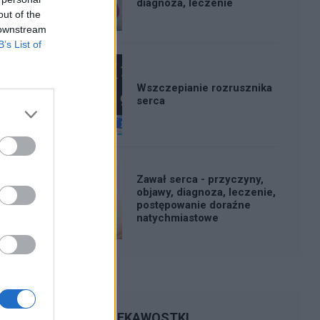
diagnoza, leczenie
out of the
 downstream
B’s List of
Wszczepianie rozrusznika
serca
Zawał serca - przyczyny,
objawy, diagnoza, leczenie,
postępowanie doraźne
natychmiastowe
CIEKAWOSTKI