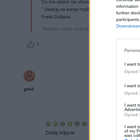
Co ma wisieć nie utonie. Przyjdzie czas będzie 
information 
" Uważaj na swoje myśli, stają się słowami. Uważ
further disc
Frank Outlaws
participants
Downstream 
"Nadzieja umiera ostatnia"
1
Persona
I want t
Opted 
I want t
gość
Opted 
I want 
Advertis
Opted 
I want t
of my P
Dodaj zdjęcie:
was col