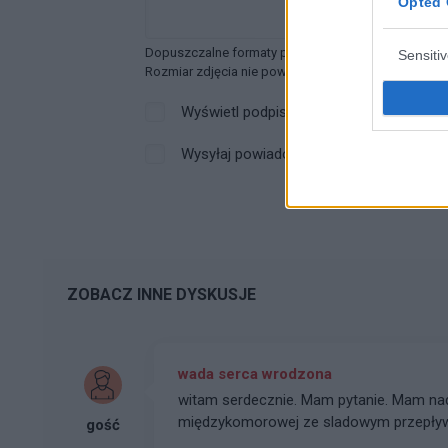
Opted 
Dopuszczalne formaty pliku graficznego: jpg, jpeg ,
Sensiti
Rozmiar zdjęcia nie powinien przekraczać 0.6MB.
Wyświetl podpis
Wysyłaj powiadomienia o odpowiedzi
ZOBACZ INNE DYSKUSJE
wada serca wrodzona
witam serdecznie. Mam pytanie. Mam nadc
międzykomorowej ze sladowym przepły
gość
latać samolotem bo to dla mnie niebezpie