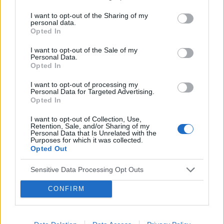
Wizytę u rodzinnego mam dopiero za tydzień a
przedsionkowo -komorowego ll stopnia typu
nie mogę rozczytać opisu . Moje objawy to bole
I want to opt-out of the Sharing of my
mobitz l Z maksymalnym odstępem RR 2106 ms
Forum:
Profilaktyka
personal data.
z lewej strony klatki i szybkie męczenie się. Biorę
Opted In
Rytm dobowy zachowany Z góry dzìękuje
bisocard na wysokie ciśnienie
I want to opt-out of the Sale of my
Personal Data.
POWIĄZANE
Opted In
Tematy
czas wolny
hobby
odpoczynek
I want to opt-out of processing my
Personal Data for Targeted Advertising.
Opted In
zainteresowania
kardiolog
kardiologia
I want to opt-out of Collection, Use,
Retention, Sale, and/or Sharing of my
Reklama:
Personal Data that Is Unrelated with the
Purposes for which it was collected.
Opted Out
Sensitive Data Processing Opt Outs
CONFIRM