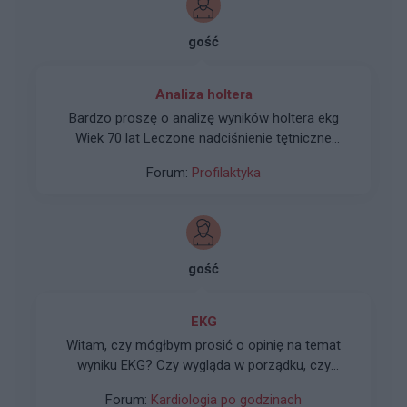
gość
Analiza holtera
Bardzo proszę o analizę wyników holtera ekg
Wiek 70 lat Leczone nadciśnienie tętniczne
Przebyty zawał serca
Forum:
Profilaktyka
gość
EKG
Witam, czy mógłbym prosić o opinię na temat
wyniku EKG? Czy wygląda w porządku, czy
rzucają się w oko jakieś nie prawidłowości?
Forum:
Kardiologia po godzinach