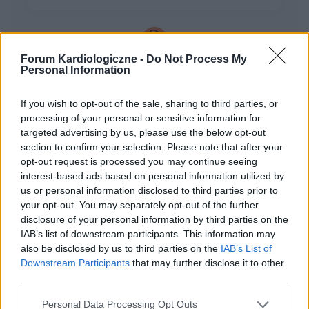
Forum Kardiologiczne -
Do Not Process My
gość
Personal Information
If you wish to opt-out of the sale, sharing to third parties, or
Opis holtera
processing of your personal or sensitive information for
Proszę o interpretacje wyniku z holter Mam 42
targeted advertising by us, please use the below opt-out
lata Opis badania ; Rytmem prowadzonym był
section to confirm your selection. Please note that after your
rytm zatokowy Wartość srednia tetna HR
opt-out request is processed you may continue seeing
Forum:
Profilaktyka
wynosiło 75 Maksymalne HR było 123 o12:09
interest-based ads based on personal information utilized by
Minimalne HR 46 o 2:51 Maksymalne RR
us or personal information disclosed to third parties prior to
wynosiło 2106 ms i wystąpiło o 2:48 Ilość
your opt-out. You may separately opt-out of the further
wychwyconych pauz dłuższych niż 2000 ms
disclosure of your personal information by third parties on the
wynosiła 3-pauzy związane z blokiem
IAB’s list of downstream participants. This information may
gość
przedsionkowo -komorowym ll stopnia typu
also be disclosed by us to third parties on the
IAB’s List of
Mobitz l Ponadto zarejestrowano: 8
Downstream Participants
that may further disclose it to other
third parties.
pojedynczych pobudzeń przedwczesnych
Interpretacja EKG
komorowych W godzinach nocnych
Dzień dobry . Czy to ekg jest prawidłowe.?
Personal Data Processing Opt Outs
zarejestrowano 6 epizodów bloku