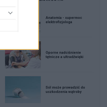
Anatomia - supermoc
elektrofizjologa
Oporne nadciśnienie
tętnicze a ultradźwięki
Sól może prowadzić do
uszkodzenia wątroby