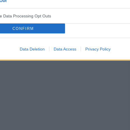
Out
ię, Po
dokrwienna serca
niewydolność prawokomorowa
ve Data Processing Opt Outs
 drożny. Opuszka XII-cy przekrwiona z pojedynczymi
 reaguje?? Tętno??
CONFIRM
Data Deletion
Data Access
Privacy Policy