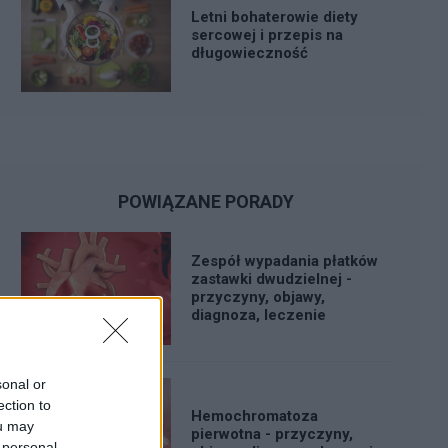
Letni bohaterowie diety
sercowej i przepis na
długowieczność
POWIĄZANE PORADY
Zespół wypadania płatków
zastawki dwudzielnej -
przyczyny, objawy,
diagnoza, leczenie
sonal or
ection to
Hemochromatoza
ou may
pierwotna - przyczyny,
 personal