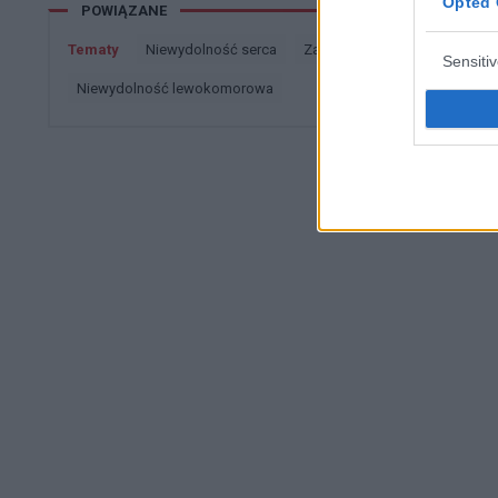
Opted 
POWIĄZANE
Jedynie tętno wysokie. Podejrzenie Refluxu, Dostałem skierowanie na Gastroskop
gastroskopii: Przełyk, wpust b/z Śluzówka żołądka wyraźnie przekrwiona w ok. odźwiernika z
Tematy
niewydolność serca
zawał serca
choroba nie
Sensiti
bardzo drobnymi nadżerkami. Odźwiernik
niewydolność lewokomorowa
nadżerkami. Wynik na Helicobakter ujemny z kału . Czy to możliwe że serce tak
Na takie dolegliwosci ??