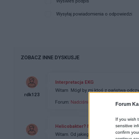
Wyświetl podpis
Wysyłaj powiadomienia o odpowiedzi
ZOBACZ INNE DYSKUSJE
Interpretacja EKG
Witam Mógł by mi ktoś z państwa odczyta
rdk123
Forum:
Nadciśnienie
Forum Kar
If you wish 
sensitive in
Helicobakter? Nerwica? Serce?
confirm you
Witam. Od jakiegoś czasu mam ból w spl
continue se