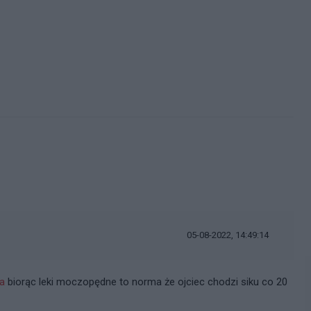
05-08-2022, 14:49:14
a
biorąc leki moczopędne to norma że ojciec chodzi siku co 20