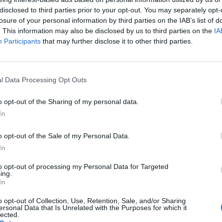
eż ale rzadziej. Ostre kłucie w prawym podżebrzu ale w
disclosed to third parties prior to your opt-out. You may separately opt-
(prawy bok zupełnie). Czasami czuje lekkie przyduszenie w
losure of your personal information by third parties on the IAB’s list of
 w pozycji leżącej spoczynkowej spada nawet do 45. Pomiar
. This information may also be disclosed by us to third parties on the
IA
a dwóch). Wystarczy że się przejdę tak krok w krok
Participants
that may further disclose it to other third parties.
90 do 100. Wszystko to zaczęło się od
idę spać. Obudził mnie straszny ból w klatce piersiowej.
ej bo jakieś dwa miesiące temu
est coś niepokojącego. Utrudniona konsultacja z lekarzem z
dów złapał mnie ból w klatce piersiowej, duszenie w
l Data Processing Opt Outs
 poty. Temperatura raz 35 raz ponad 38. Położyłem się
age/em_photo_forum/9a689e944d7a891fca82f1e0044e2919.jpg[/img]
ą że rano się nie obudzę. Według opaski tętno skakało
o opt-out of the Sharing of my personal data.
d żebrami z
In
y przechodziłem tydzień. Złapało mnie w pracy w obawie
a SOR. Tam miałem zrobione EKG, USG jamy brzusznej,
o opt-out of the Sale of my Personal Data.
 . Zrobiono badania Krwi. Zostałem wypisany
In
ki ? Pomoże mi ktoś z interpretacją ? Są to wyniki z echo serca.
esuje, a lekarza mam dopiero za 3 tygodnie. Dziękuję !
to opt-out of processing my Personal Data for Targeted
ing.
oad/image/em_photo_forum/ce021bdda77b45ae1c9ee5b855bc8e27.jpg
słoneczny i w/w podżebrze. Złapało mnie znowu drgawki,
In
oad/image/em_photo_forum/a95e04c2733da08b10552abae724355c.jpg
gólnie panika organizmu. Zasnąłem rano budzik i do pracy.
oad/image/em_photo_forum/3f4d4a1a6a51dd5bd85091f0a374e975.jpg[
o opt-out of Collection, Use, Retention, Sale, and/or Sharing
ersonal Data that Is Unrelated with the Purposes for which it
ili nic zaglądając w poprzedni wypis ze szpitala. Tego
lected.
Ponowne USG nic nie wskazało Wątroba ok nerki ok itd.