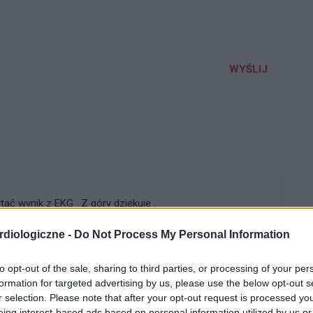
WYŚLIJ
ć wynik z EKG . Z góry dziękuję .
diologiczne -
Do Not Process My Personal Information
to opt-out of the sale, sharing to third parties, or processing of your per
formation for targeted advertising by us, please use the below opt-out s
r selection. Please note that after your opt-out request is processed y
ocie słonecznym i pod żebrami (ostatnim) po prawej
eing interest-based ads based on personal information utilized by us or