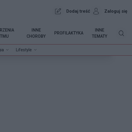
Dodaj treść
Zaloguj się
RZENIA
INNE
INNE
PROFILAKTYKA
YTMU
CHOROBY
TEMATY
ia
Lifestyle