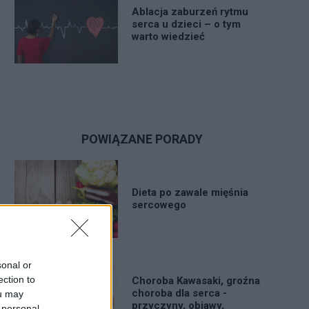
Ablacja zaburzeń rytmu
serca u dzieci – o tym
warto wiedzieć
POWIĄZANE PORADY
Dieta po zawale mięśnia
sercowego
sonal or
ection to
Choroba Kawasaki, groźna
choroba dla serca -
ou may
przyczyny, objawy,
 personal