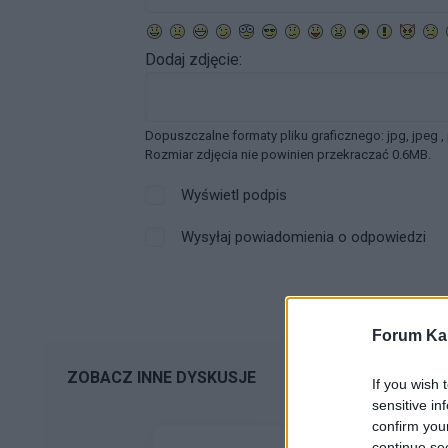
Dodaj zdjęcie:
Dopuszczalne formaty pliku graficznego: jpg, jpeg ,
Rozmiar zdjęcia nie powinien przekraczać 0.6MB.
Wyświetl podpis
Wysyłaj powiadomienia o odpowiedzi
Forum Kar
ZOBACZ INNE DYSKUSJE
If you wish 
sensitive in
confirm you
continue se