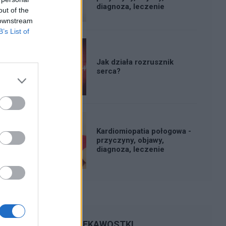
diagnoza, leczenie
out of the
 downstream
B’s List of
Jak działa rozrusznik
serca?
Kardiomiopatia połogowa -
przyczyny, objawy,
diagnoza, leczenie
CIEKAWOSTKI