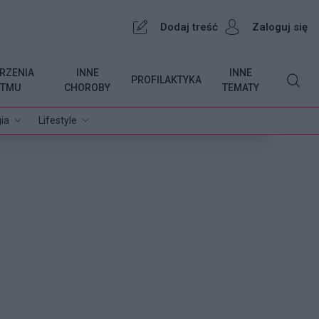
Dodaj treść
Zaloguj się
RZENIA
INNE
INNE
PROFILAKTYKA
YTMU
CHOROBY
TEMATY
ia
Lifestyle