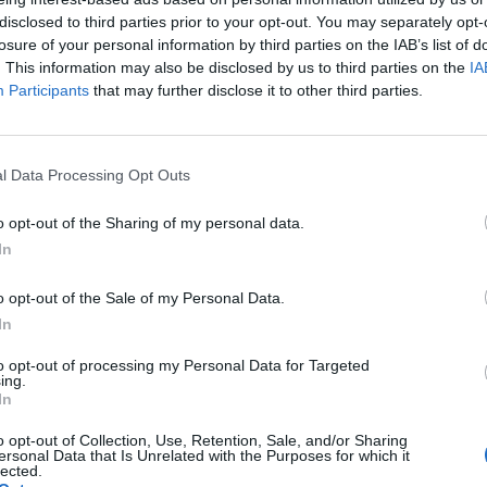
disclosed to third parties prior to your opt-out. You may separately opt-
leczyc wiele chorob, w tym najciezszych. jesli chcecie
losure of your personal information by third parties on the IAB’s list of
onmail.com
. This information may also be disclosed by us to third parties on the
IA
Participants
that may further disclose it to other third parties.
iem
l Data Processing Opt Outs
ękowa proszę o interpretację EKG.
o opt-out of the Sharing of my personal data.
In
iem
o opt-out of the Sale of my Personal Data.
In
to opt-out of processing my Personal Data for Targeted
Witam, mam pytanie odnośnie ciśnienia, co sądzicie o takim ciśnieniu; 112/68 puls 58
ing.
In
iem
o opt-out of Collection, Use, Retention, Sale, and/or Sharing
ersonal Data that Is Unrelated with the Purposes for which it
lected.