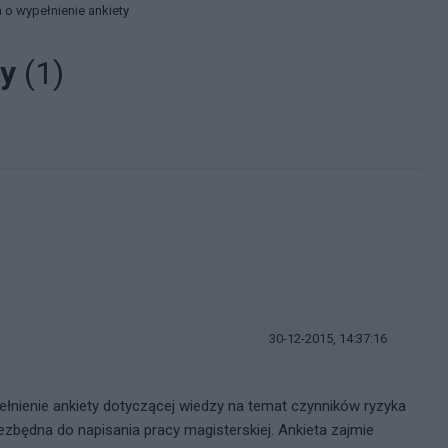
 o wypełnienie ankiety
ty
(1)
30-12-2015, 14:37:16
łnienie ankiety dotyczącej wiedzy na temat czynników ryzyka
zbędna do napisania pracy magisterskiej. Ankieta zajmie