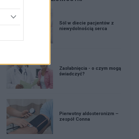
Sól w diecie pacjentów z
niewydolnością serca
Zasłabnięcia - o czym mogą
świadczyć?
Pierwotny aldosteronizm –
zespół Conna