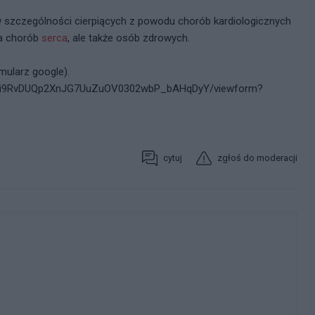
 w szczególności cierpiących z powodu chorób kardiologicznych
ia chorób
serca
, ale także osób zdrowych.
mularz google).
NVi9RvDUQp2XnJG7UuZuOV0302wbP_bAHqDyY/viewform?
cytuj
zgłoś do moderacji