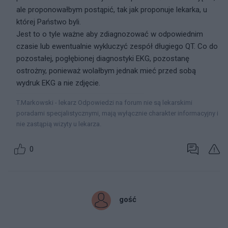
ale proponowałbym postąpić, tak jak proponuje lekarka, u
której Państwo byli.
Jest to o tyle ważne aby zdiagnozować w odpowiednim
czasie lub ewentualnie wykluczyć zespół długiego QT. Co do
pozostałej, pogłębionej diagnostyki EKG, pozostanę
ostrożny, ponieważ wolałbym jednak mieć przed sobą
wydruk EKG a nie zdjęcie.
T.Markowski - lekarz Odpowiedzi na forum nie są lekarskimi
poradami specjalistycznymi, mają wyłącznie charakter informacyjny i
nie zastąpią wizyty u lekarza.
0
gość