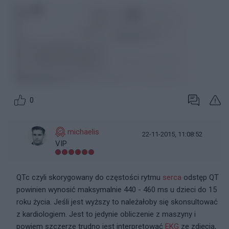
0
michaelis
22-11-2015, 11:08:52
VIP
QTc czyli skorygowany do częstości rytmu
serca
odstęp QT
powinien wynosić maksymalnie 440 - 460 ms u dzieci do 15
roku życia. Jeśli jest wyższy to należałoby się skonsultować
z kardiologiem. Jest to jedynie obliczenie z maszyny i
powiem szczerze trudno jest interpretować
EKG
ze zdjęcia,