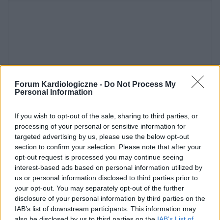
Forum Kardiologiczne -
Do Not Process My
Personal Information
Dodaj zdjęcie:
If you wish to opt-out of the sale, sharing to third parties, or
WYBIERZ PLIK
processing of your personal or sensitive information for
targeted advertising by us, please use the below opt-out
Dopuszczalne formaty pliku graficznego: jpg, jpeg , png.
section to confirm your selection. Please note that after your
Rozmiar zdjęcia nie powinien przekraczać 0.6MB.
opt-out request is processed you may continue seeing
Wyświetl podpis
interest-based ads based on personal information utilized by
us or personal information disclosed to third parties prior to
Wysyłaj powiadomienia o odpowiedzi
your opt-out. You may separately opt-out of the further
disclosure of your personal information by third parties on the
IAB’s list of downstream participants. This information may
WYŚLIJ
also be disclosed by us to third parties on the
IAB’s List of