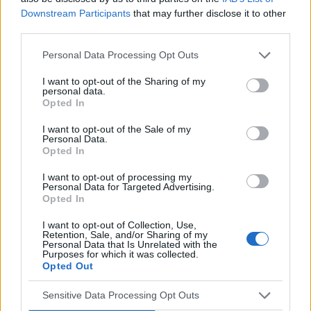
Downstream Participants
that may further disclose it to other
third parties.
ZOBACZ INNE DYSKUSJE
Personal Data Processing Opt Outs
I want to opt-out of the Sharing of my
personal data.
Opted In
maniula1113
I want to opt-out of the Sale of my
Personal Data.
Opted In
EKG
I want to opt-out of processing my
Bardzo proszę o interpretację wyniku EKG
Personal Data for Targeted Advertising.
Opted In
mojego brata lat 15. Do wizyty u lekarza jeszcze
trochę czasu, a my sie bardzo martwimy o
I want to opt-out of Collection, Use,
Forum:
Kardiologia dziecięca
niego.
Retention, Sale, and/or Sharing of my
Personal Data that Is Unrelated with the
[img]http://static2.medforum.pl/upload/image/em_phot
Purposes for which it was collected.
[img]http://static2.medforum.pl/upload/image/em_photo
Opted Out
Sensitive Data Processing Opt Outs
gość