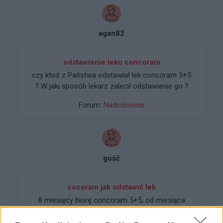
bez ani 1 piwka ?Mam 29 lat...
agan82
odstawienie leku concoram
czy ktoś z Państwa odstawiał lek concoram 5+5
? W jaki sposób lekarz zalecił odstawienie go ?
Forum:
Nadciśnienie
gość
cocoram jak odstawić lek
8 miesięcy biorę concoram 5+5, od miesiąca
doszły leki psychotropowe, ciśnienie mam niskie
w granicach 95/55 i myslę o odstawieniu