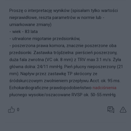
Proszę o interpretację wyników (spisałam tylko wartości
nieprawidłowe, reszta parametrów w normie lub -
umiarkowane zmiany)
- wiek - 83 lata
- utrwalone migotanie przedsionków,
- poszerzona prawa komora, znacznie poszerzone oba
przedsionki. Zastawka trójdzielna: pierścień poszerzony,
duża fala zwrotna (VC ok. 8 mm) z TRV max 3.1 m/s. Żyła
główna dolna: 24/11 mmHg. Pień płucny nieposzerzony (21
mm). Napływ przez zastawkę TP skrócony ze
śródskurczowym zwolnieniem przepływu Acct. ok. 95 ms.
Echokardiograficzne prawdopodobieństwo
nadciśnienia
płucnego wysokie/oszacowane RVSP ok. 50-55 mmHg.
0