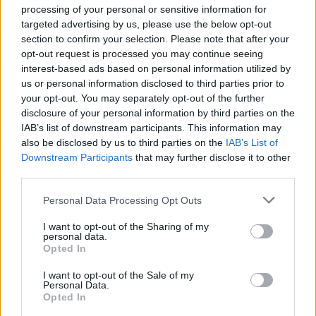
30 min i musiałem ratować się captoprilem,
processing of your personal or sensitive information for
targeted advertising by us, please use the below opt-out
który zresztą nosze od pewnego czasu przy
gość
section to confirm your selection. Please note that after your
sobie. Oczywiście przestałem pić całkowicie ale
opt-out request is processed you may continue seeing
chciałbym się dowiedzieć czemu tak się dzieje
interest-based ads based on personal information utilized by
że po spożyciu alkoholu ciśnienie po 30-40
Nadciśnienie tętnicze odstawienie lekow
us or personal information disclosed to third parties prior to
minutach zaczyna szaleć. Konieć znaków ;(
Witam przez około 5 lat brałam metocard ZK
your opt-out. You may separately opt-out of the further
disclosure of your personal information by third parties on the
23.75 1 tabletkę po tych 5 latach zaszłam w
IAB’s list of downstream participants. This information may
ciążę urodziłam dziecko w trakcie ciąży brałam
Forum:
Inne choroby związane z ciśnieniem
also be disclosed by us to third parties on the
IAB’s List of
dopegyt , gdy skończyłam karmić wróciłam do
Downstream Participants
that may further disclose it to other
Mwtocardu ale miałam wysoki puls około 100 i
third parties.
lekarz rodzinny dołożyła mi Karbis 16 mg .
Obecnie odstawiłam kawę i nagle wpadłam w
Personal Data Processing Opt Outs
POWIĄZANE
jakieś niedocisnienie ciśnienie poniżej 100 na 60
złe się czułam słabo mi było, tak się złożyło że
Tematy
nadciśnienie
nadciśnienie tętnicze
I want to opt-out of the Sharing of my
personal data.
skończył mi się metocard i dalej zezywalam
Opted In
problemy z krążeniem
zaburzenie rytmu serca
Karbis ciśnienie było ok , no ale Karbis też się
skończył A teściowa dała mi Ashwagande no i
I want to opt-out of the Sale of my
teraz te ciśnienie od 10 dni jest ciut za wysokie
Personal Data.
Reklama:
Opted In
około 140 na 90 zastanawiam się nad
powrotem do leków tylko którego? Metocard