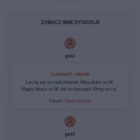
ZOBACZ INNE DYSKUSJE
gość
Lisinopril i daneb
Leczę się na nadciśnienie. Mieszkam w UK.
Mądry lekarz w UK dał mi lisinopril 10mg no i po
nim zero poprawy to lekarz zmienił na 20mg i
Forum:
Nadciśnienie
dalej nic plus wysoki puls. Powiedział mi że puls
nie jest ważny. *** się i pojechałem do pl tam
lekarz dołożył daneb 5mg i wszystko ok. Czy ta
kombinacja leków jest dobra?
gość