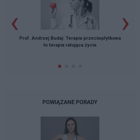
‹
›
Z
Prof. Andrzej Budaj: Terapia przeciwpłytkowa
to terapia ratująca życie
POWIĄZANE PORADY