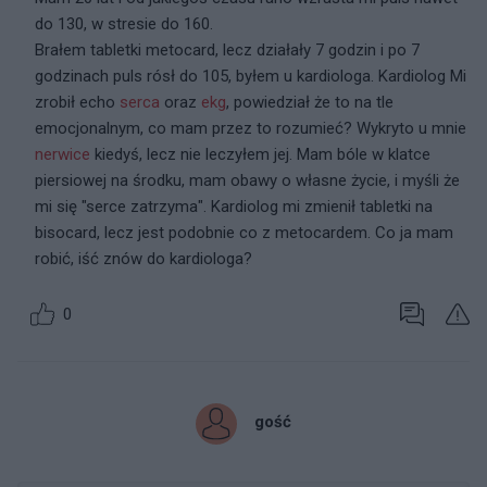
do 130, w stresie do 160.
Brałem tabletki metocard, lecz działały 7 godzin i po 7
godzinach puls rósł do 105, byłem u kardiologa. Kardiolog Mi
zrobił echo
serca
oraz
ekg
, powiedział że to na tle
emocjonalnym, co mam przez to rozumieć? Wykryto u mnie
nerwice
kiedyś, lecz nie leczyłem jej. Mam bóle w klatce
piersiowej na środku, mam obawy o własne życie, i myśli że
mi się "serce zatrzyma". Kardiolog mi zmienił tabletki na
bisocard, lecz jest podobnie co z metocardem. Co ja mam
robić, iść znów do kardiologa?
0
gość