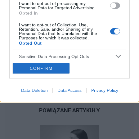
I want to opt-out of processing my
brałam pierwszy i do niego lekarz dołożył mi
Personal Data for Targeted Advertising.
Opted In
Karbis , natomiast na samym Karbisie był dobry i
puls i ciśnienie ale może to są skojarzone leki
I want to opt-out of Collection, Use,
proszę o poradę
Retention, Sale, and/or Sharing of my
Personal Data that Is Unrelated with the
Purposes for which it was collected.
Opted Out
Sensitive Data Processing Opt Outs
CONFIRM
Data Deletion
Data Access
Privacy Policy
POWIĄZANE ARTYKUŁY