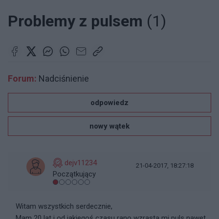
Problemy z pulsem
(1)
Forum:
Nadciśnienie
odpowiedz
nowy wątek
dejv11234
21-04-2017, 18:27:18
Początkujący
Witam wszystkich serdecznie,
Mam 20 lat i od jakiegoś czasu rano wzrasta mi puls nawet