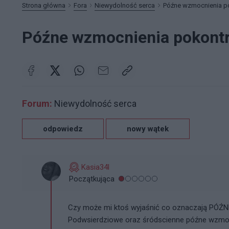
Strona główna
Fora
Niewydolność serca
Późne wzmocnienia p
Późne wzmocnienia pokont
Forum:
Niewydolność serca
odpowiedz
nowy wątek
Kasia34l
Początkująca
Czy może mi ktoś wyjaśnić co oznaczają PÓ
Podwsierdziowe oraz śródscienne późne wzmo