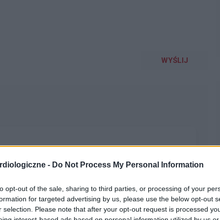
WYŚLIJ
w TK serca? Mam ten parametr poniżej normy i nie
diologiczne -
Do Not Process My Personal Information
. Z góry dziękuję za pomoc.
to opt-out of the sale, sharing to third parties, or processing of your per
formation for targeted advertising by us, please use the below opt-out s
r selection. Please note that after your opt-out request is processed y
eing interest-based ads based on personal information utilized by us or