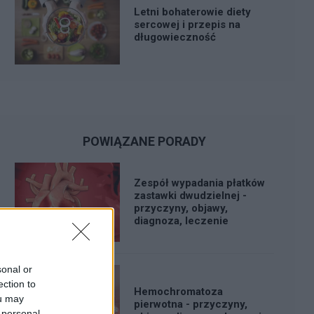
Letni bohaterowie diety
sercowej i przepis na
długowieczność
POWIĄZANE PORADY
Zespół wypadania płatków
zastawki dwudzielnej -
przyczyny, objawy,
diagnoza, leczenie
sonal or
ection to
Hemochromatoza
ou may
pierwotna - przyczyny,
 personal