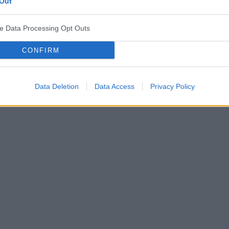
Out
ve Data Processing Opt Outs
dokrwienna serca
niewydolność prawokomorowa
CONFIRM
Data Deletion
Data Access
Privacy Policy