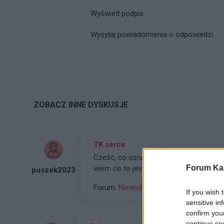
Wyświetl podpis
Wysyłaj powiadomienia o odpowiedzi
ZOBACZ INNE DYSKUSJE
TK serca
Cześć, co oznacza skrót "Mass(g/m2)" 
Forum Kar
wiem co to jest. Dr. Google nie pomaga
puszek2023
Forum:
Niewydolność serca
If you wish 
sensitive in
confirm you
continue se