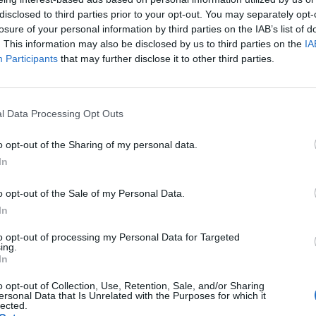
disclosed to third parties prior to your opt-out. You may separately opt-
i problemami lękowymi rok temu robiona pełna
losure of your personal information by third parties on the IAB’s list of
ca i badania wszystko w normie, ciśnienie sprawdzane
. This information may also be disclosed by us to third parties on the
IA
ień podczas pracy fizycznej 80-85 (pracuje od 10 lat na
Participants
that may further disclose it to other third parties.
nkowy w granicach 60uderzen .wieczorem przy pełnym
ń nie mam żadnych objawów omdleń czy czegoś innego
zymś niepokojącym ?
l Data Processing Opt Outs
ć wynik z EKG . Z góry dziękuję .
o opt-out of the Sharing of my personal data.
In
o opt-out of the Sale of my Personal Data.
In
to opt-out of processing my Personal Data for Targeted
ing.
In
o opt-out of Collection, Use, Retention, Sale, and/or Sharing
ersonal Data that Is Unrelated with the Purposes for which it
lected.