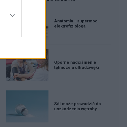
Anatomia - supermoc
elektrofizjologa
Oporne nadciśnienie
tętnicze a ultradźwięki
Sól może prowadzić do
uszkodzenia wątroby