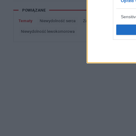
Opted 
POWIĄZANE
Sensiti
Tematy
niewydolność serca
zawał serca
choroba nie
niewydolność lewokomorowa