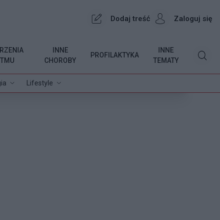
Dodaj treść
Zaloguj się
RZENIA
INNE
INNE
PROFILAKTYKA
YTMU
CHOROBY
TEMATY
ia
Lifestyle