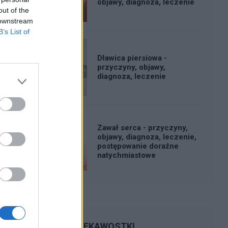
objawy, diagnoza, leczenie
out of the
 downstream
B’s List of
Dławica piersiowa -
przyczyny, objawy,
diagnoza, leczenie
Zawał serca - przyczyny,
objawy, diagnoza, leczenie,
postępowanie doraźne
natychmiastowe
CIEKAWOSTKI