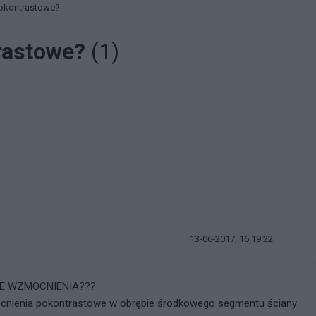
okontrastowe?
rastowe?
(1)
13-06-2017, 16:19:22
ŹNE WZMOCNIENIA???
cnienia pokontrastowe w obrębie środkowego segmentu ściany