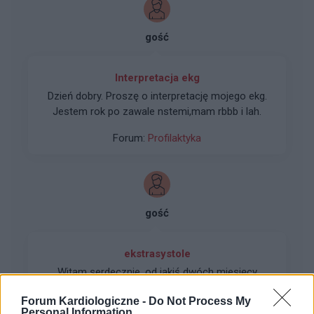
gość
Interpretacja ekg
Dzień dobry. Proszę o interpretację mojego ekg.
Jestem rok po zawale nstemi,mam rbbb i lah.
Forum:
Profilaktyka
gość
ekstrasystole
Witam serdecznie, od jakiś dwóch miesięcy
borykam się z pewnym problemem. Otóż chodzi
Forum Kardiologiczne -
Do Not Process My
o ekstrasystole, która pojawiają się u mnie
Personal Information
Forum:
Profilaktyka