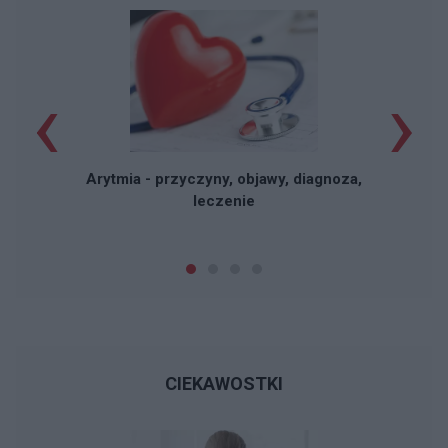
‹
›
W
Arytmia - przyczyny, objawy, diagnoza,
leczenie
CIEKAWOSTKI