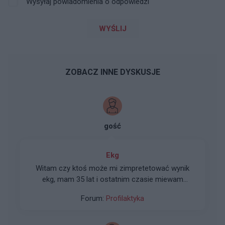
Wysyłaj powiadomienia o odpowiedzi
WYŚLIJ
ZOBACZ INNE DYSKUSJE
gość
Ekg
Witam czy ktoś może mi zimpretetować wynik
ekg, mam 35 lat i ostatnim czasie miewam
pieczenie w klatce piersiowej, zimne stopy i
Forum:
Profilaktyka
dłonie,