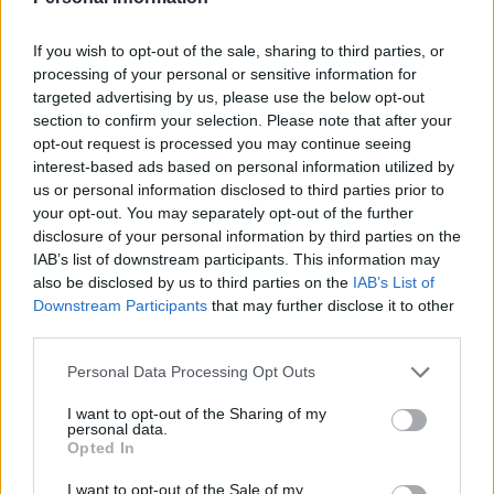
każdego wieczora, a ostatnio w ciągu dnia.
Generalnie najczęściej je odczuwam w pozycji
If you wish to opt-out of the sale, sharing to third parties, or
leżącej. Są częste, czasami jedno po drugim.
processing of your personal or sensitive information for
Powoduje to u mnie dyskomfort, przez mam
targeted advertising by us, please use the below opt-out
problem z zasypianiem. Byłem u kardiologa,
gość
section to confirm your selection. Please note that after your
który wykonał echo serca oraz ekg - wyszły
opt-out request is processed you may continue seeing
prawidłowo (musze podkreślić, że w ciągu
interest-based ads based on personal information utilized by
ostatniego miesiąca ekg mialem dwa razy)
Nieprawidłowe ekg
us or personal information disclosed to third parties prior to
Zrobiłem również badania krwi: morfologia,
Witam niedawna źle mi wychodzi EKG,mam
your opt-out. You may separately opt-out of the further
potas, sód, crp, kreatynina, tsh, troponina - które
nadciśnienie ale ostatnio ciśnienie mocno mi
disclosure of your personal information by third parties on the
również wyszły w normie. Mam 32 lata, jestem
spada a raz mocno rośnie,ostatnio byłam z
IAB’s list of downstream participants. This information may
aktywny fizycznie (często biegam) I moje
Forum:
Profilaktyka
dusznościami na SOR,w badaniach ok a
also be disclosed by us to third parties on the
IAB’s List of
pytanie jest następujace: czy to co mi dolega
Downstream Participants
that may further disclose it to other
wychodzą ujemne zalamki t od czego tak może
może być jakąs ukrytą wadą serca, której
third parties.
się dziać?
lekarze nie widzą? i czy te uderzenia (one są
POWIĄZANE
dosyć mocne, czuje je w gardle i klatce, ale
Personal Data Processing Opt Outs
innych objawów nie mam, może czasami
Tematy
dbanie o zdrowie
profilaktyka
I want to opt-out of the Sharing of my
osłabienie wieczorem, ale nie wiem czy one jest
personal data.
uwarunkowane tym utrapieniem i ciężkim dniem)
profilaktyka kardiologiczna
aktywność fizyczna
Opted In
Bardzo proszę o odpowiedź.
zdrowa dieta
I want to opt-out of the Sale of my