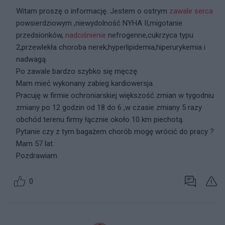
Witam proszę o informację. Jestem o ostrym
zawale
serca
powsierdziowym ,niewydolność NYHA II,migotanie
przedsionków,
nadciśnienie
nefrogenne,cukrzyca typu
2,przewlekła choroba nerek,hyperlipidemia,hiperurykemia i
nadwagą.
Po zawale bardzo szybko się męczę.
Mam mieć wykonany zabieg kardiowersja.
Pracuję w firmie ochroniarskiej większość zmian w tygodniu
zmiany po 12 godzin od 18 do 6 ,w czasie zmiany 5 razy
obchód terenu firmy łącznie około 10 km piechotą.
Pytanie czy z tym bagażem chorób mogę wrócić do pracy ?
Mam 57 lat.
Pozdrawiam
0