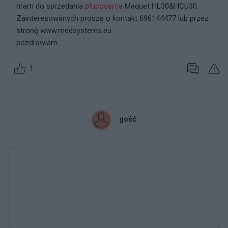
mam do sprzedania
płucoserca
Maquet HL30&HCU30.
Zainteresowanych proszę o kontakt 696144477 lub przez
stronę www.medsystems.eu
pozdrawiam
1
gość