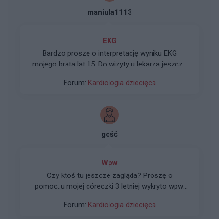
maniula1113
EKG
Bardzo proszę o interpretację wyniku EKG
mojego brata lat 15. Do wizyty u lekarza jeszcze
trochę czasu, a my sie bardzo martwimy o
Forum:
Kardiologia dziecięca
niego.
[img]http://static2.medforum.pl/upload/image/em_phot
[img]http://static2.medforum.pl/upload/image/em_photo
gość
Wpw
Czy ktoś tu jeszcze zagląda? Proszę o
pomoc..u mojej córeczki 3 letniej wykryto wpw.
Miała.atak 260/min. Jestem przerażona, nie
Forum:
Kardiologia dziecięca
wiem jak zyc