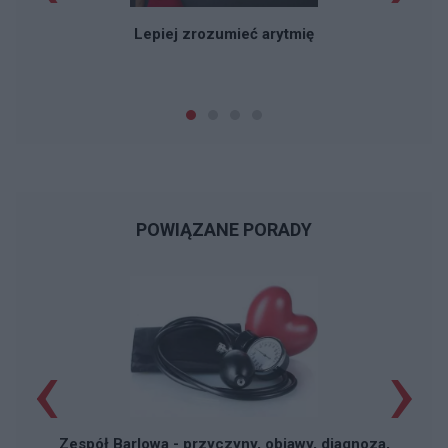
Lepiej zrozumieć arytmię
POWIĄZANE PORADY
‹
›
Zespół Barlowa - przyczyny, objawy, diagnoza,