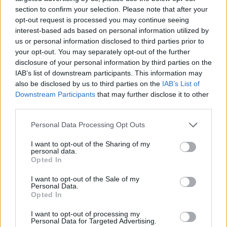
ale przegapiła termin. Kolejny wolny za rok -
section to confirm your selection. Please note that after your
czy to nie za późno?
opt-out request is processed you may continue seeing
Dzień dobry Moja mama w wieku 67 lat miała 2
interest-based ads based on personal information utilized by
lata temu wszczepiony stymulator serca.
us or personal information disclosed to third parties prior to
Przewidziana kontrola wypadała w tym roku, ale
your opt-out. You may separately opt-out of the further
Forum:
Operacje i zabiegi kardiologiczne
przepadł jej termin. W rejestracji mówią, że
disclosure of your personal information by third parties on the
najbliższe wolne terminy są na przyszły rok.
IAB’s list of downstream participants. This information may
Mam poczucie, że to jest już trochę późno. Czy
also be disclosed by us to third parties on the
IAB’s List of
mamie nic się nie stanie jak odczeka jeszcze 1
Downstream Participants
that may further disclose it to other
POWIĄZANE
rok? Co można zrobić, żeby to przyśpieszyć?
third parties.
Czy można zrobić taka kontrolę komercyjnie?
Tematy
zabiegi kardiologiczne
Personal Data Processing Opt Outs
Proszę popradzcie. Dziękuję i pozdrawiam
operacje kardiologiczne
stenty
zastawki
operacja
serdecznie, Ola
I want to opt-out of the Sharing of my
personal data.
Opted In
Reklama:
I want to opt-out of the Sale of my
Personal Data.
Opted In
I want to opt-out of processing my
Personal Data for Targeted Advertising.