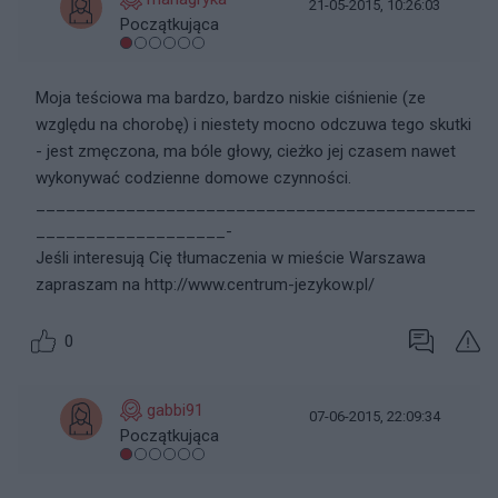
21-05-2015, 10:26:03
Początkująca
Moja teściowa ma bardzo, bardzo niskie ciśnienie (ze
względu na chorobę) i niestety mocno odczuwa tego skutki
- jest zmęczona, ma bóle głowy, cieżko jej czasem nawet
wykonywać codzienne domowe czynności.
____________________________________________
___________________-
Jeśli interesują Cię tłumaczenia w mieście Warszawa
zapraszam na http://www.centrum-jezykow.pl/
0
gabbi91
07-06-2015, 22:09:34
Początkująca