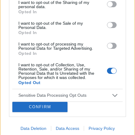
gość
I want to opt-out of the Sharing of my
personal data.
Opted In
EKG
I want to opt-out of the Sale of my
Witam, czy mógłbym prosić o opinię na temat
Personal Data.
wyniku EKG? Czy wygląda w porządku, czy
Opted In
rzucają się w oko jakieś nie prawidłowości?
Forum:
Kardiologia po godzinach
I want to opt-out of processing my
Personal Data for Targeted Advertising.
Opted In
I want to opt-out of Collection, Use,
Retention, Sale, and/or Sharing of my
Personal Data that Is Unrelated with the
gość
Purposes for which it was collected.
Opted Out
Techykardia a leki przeciwdepresyjne
Sensitive Data Processing Opt Outs
Witam, od jakiegoś pół roku zmagam się z
CONFIRM
techykardią (tetno ok 130). Byłem u kardiologa i
zapisał mi propanol. Mam go brać tylko wtedy
Forum:
Profilaktyka
jak jest atak. Byłem też u psychiatry z powodu
depresji i lęku (który najprawdopodobniej jest
Data Deletion
Data Access
Privacy Policy
odpowiedzialny za techykardię) i przepisał mi