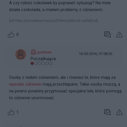
A czy robisz cokolwiek by poprawić sytuację? Na mnie
działa czekolada, a miałam problemy z ciśnieniem.
[url=http://porcelana.rossi.pl/]Villeroy&Boch outlet[/url]
0
justinee
16-05-2016, 07:08:26
Początkująca
Osoby z niskim ciśnieniem, ale i również te, które mają za
wysokie ciśnienie
mają przechlapane. Takie osoby muszą, a
na pewno powinny przyjmować specjalne leki, które pomogą
to ciśnienie unormować.
1