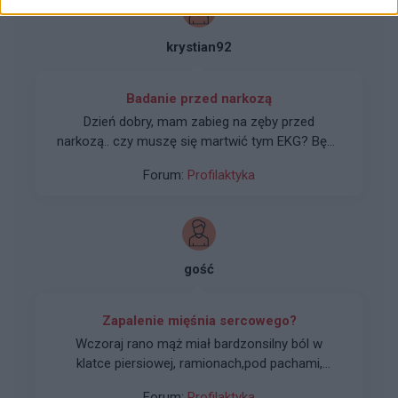
Wenlafaksyne (Oriven). Jednak po tym leku jest
jeszcze gorzej. Tetno praktycznie caly czas w
krystian92
okolicy 100-130. Nie wiem co mam juz robic czy
isc znowu do kardiologa ( miałem robione usg i
ekg, wszystko ok) czy może do psychiatry?
Badanie przed narkozą
Dopiero zaczelem leczenie od kilku dni ..
Dzień dobry, mam zabieg na zęby przed
narkozą.. czy muszę się martwić tym EKG? Będę
jechać 300 km i na miejscu nie chce
Forum:
Profilaktyka
niespodzianek
gość
Zapalenie mięśnia sercowego?
Wczoraj rano mąż miał bardzonsilny ból w
klatce piersiowej, ramionach,pod pachami,
zimne poty, zawiozłam go na sor, tam stwierdzili
Forum:
Profilaktyka