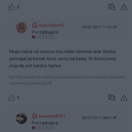
0
marcelinka93
24-02-2017, 11:41:35
Początkująca
Moja mama od zawsze ma niskie ciśnienie krwi. Kiedyś
pomagał jej koniak teraz raczy się kawą. W deszczową
pogodę jest bardzo trętwa
[url=http://walbud-szamba.pl/szamba-betonowe-zyrardow/]szamba
betonowe Żyrardów[/url]
0
basienka8787
03-07-2017, 08:01:49
Początkująca