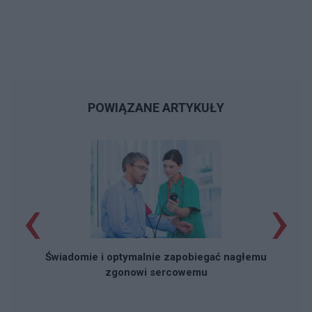
POWIĄZANE ARTYKUŁY
‹
›
O
r
Świadomie i optymalnie zapobiegać nagłemu
zgonowi sercowemu