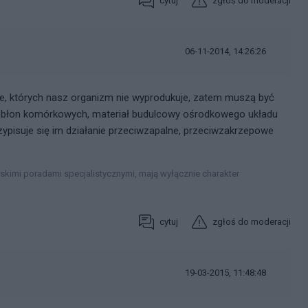
cytuj
zgłoś do moderacji
06-11-2014, 14:26:26
, których nasz organizm nie wyprodukuje, zatem muszą być
c błon komórkowych, materiał budulcowy ośrodkowego układu
zypisuje się im działanie przeciwzapalne, przeciwzakrzepowe
rskimi poradami specjalistycznymi, mają wyłącznie charakter
cytuj
zgłoś do moderacji
19-03-2015, 11:48:48