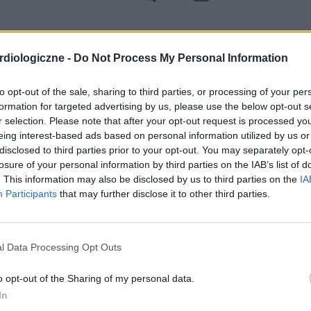
21-05-2015, 17:26:24
diologiczne -
Do Not Process My Personal Information
to opt-out of the sale, sharing to third parties, or processing of your per
łuszczami - w nadmiarze nic nie ma dobrego wpływu na
formation for targeted advertising by us, please use the below opt-out s
r selection. Please note that after your opt-out request is processed y
___________________
eing interest-based ads based on personal information utilized by us or
oje i kwatery http://www.lipowadolina.com.pl/oferta-kazimierz-
disclosed to third parties prior to your opt-out. You may separately opt-
losure of your personal information by third parties on the IAB’s list of
. This information may also be disclosed by us to third parties on the
IA
Participants
that may further disclose it to other third parties.
cytuj
zgłoś do moderacji
01-08-2015, 11:11:39
l Data Processing Opt Outs
o opt-out of the Sharing of my personal data.
 bo w normalnym jedzeniu tych kwasów spożywamy niewiele.... a są
In
 problemami z sercem, warto sobie brać suplementy, ja używam