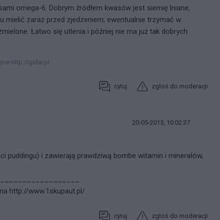
asami omega-6. Dobrym źródłem kwasów jest siemię lniane,
mu mielić zaraz przed zjedzeniem, ewentualnie trzymać w
mielone. Łatwo się utlenia i później nie ma już tak dobrych
e http://gidar.pl
cytuj
zgłoś do moderacji
20-05-2015, 10:02:37
ci puddingu) i zawierają prawdziwą bombe witamin i minerałów,
__________________
 http://www.1skupaut.pl/
cytuj
zgłoś do moderacji