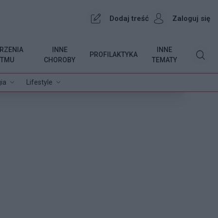
Dodaj treść
Zaloguj się
RZENIA
INNE
INNE
PROFILAKTYKA
YTMU
CHOROBY
TEMATY
ia
Lifestyle