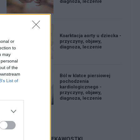
diagnoza, leczenie
Koarktacja aorty u dziecka -
przyczyny, objawy,
sonal or
diagnoza, leczenie
ection to
ou may
 personal
out of the
 downstream
Ból w klatce piersiowej
B’s List of
pochodzenia
kardiologicznego -
przyczyny, objawy,
diagnoza, leczenie
CIEKAWOSTKI