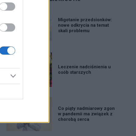
Migotanie przedsionków:
nowe odkrycia na temat
skali problemu
Leczenie nadciśnienia u
osób starszych
Co piąty nadmiarowy zgon
w pandemii ma związek z
chorobą serca