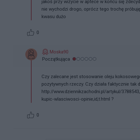
jakoś przy wizycie w aptece w końcu się zdecy
nie wychodzi drogo, oprócz tego trochę próbuję
kwasu dużo
0
Moska90
Początkująca
Czy zalecane jest stosowanie oleju kokosowe
pozytywnych rzeczy. Czy działa faktycznie tak do
http://www.dziennikzachodni.pl/artykul/3788543
kupic-wlasciwosci-opinie,id,t.html ?
0