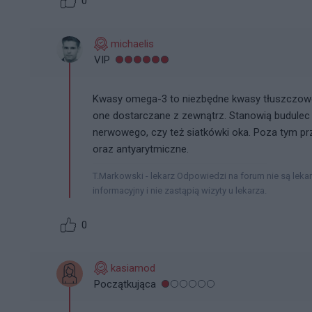
0
michaelis
VIP
Kwasy omega-3 to niezbędne kwasy tłuszczowe
one dostarczane z zewnątrz. Stanowią budule
nerwowego, czy też siatkówki oka. Poza tym pr
oraz antyarytmiczne.
T.Markowski - lekarz Odpowiedzi na forum nie są leka
informacyjny i nie zastąpią wizyty u lekarza.
0
kasiamod
Początkująca