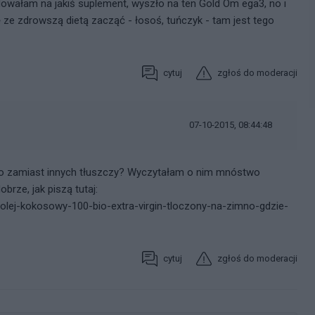
dowałam na jakiś suplement, wyszło na ten Gold Om ega3, no i
 ze zdrowszą dietą zacząć - łosoś, tuńczyk - tam jest tego
cytuj
zgłoś do moderacji
07-10-2015, 08:44:48
go zamiast innych tłuszczy? Wyczytałam o nim mnóstwo
brze, jak piszą tutaj:
,olej-kokosowy-100-bio-extra-virgin-tloczony-na-zimno-gdzie-
cytuj
zgłoś do moderacji