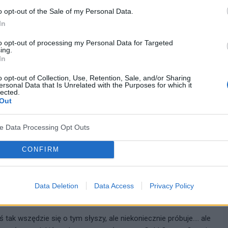
 oprócz samego
serca
wspomaga sie nimi jeszcze
dobry
o opt-out of the Sale of my Personal Data.
In
to opt-out of processing my Personal Data for Targeted
cytuj
zgłoś do moderacji
ing.
In
o opt-out of Collection, Use, Retention, Sale, and/or Sharing
14-08-2015, 17:18:28
ersonal Data that Is Unrelated with the Purposes for which it
lected.
Out
poprawiły...wiadomo dieta i ruch przede wszystkim wpłynęły na to
zenie!
ve Data Processing Opt Outs
CONFIRM
cytuj
zgłoś do moderacji
Data Deletion
Data Access
Privacy Policy
17-09-2015, 16:19:28
tak wszędzie się o tym słyszy, ale niekoniecznie próbuje.... ale