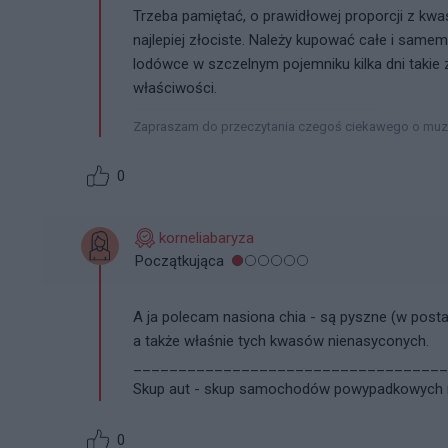
Trzeba pamiętać, o prawidłowej proporcji z kw
najlepiej złociste. Należy kupować całe i same
lodówce w szczelnym pojemniku kilka dni takie z
właściwości.
Zapraszam do przeczytania czegoś ciekawego o muzyc
0
korneliabaryza
Początkująca
A ja polecam nasiona chia - są pyszne (w posta
a także właśnie tych kwasów nienasyconych.
___________________________________
Skup aut - skup samochodów powypadkowych na
0