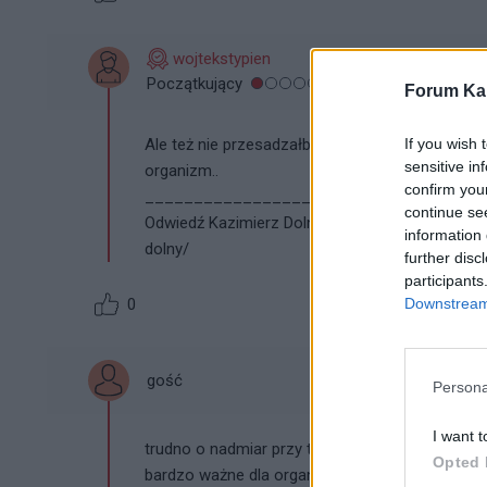
wojtekstypien
Początkujący
Forum Kar
If you wish 
Ale też nie przesadzałbym z takimi zdrowymi t
sensitive in
organizm..
confirm you
___________________________________
continue se
Odwiedź Kazimierz Dolny. Oferujemy noclegi, pok
information 
dolny/
further disc
participants
Downstream 
0
gość
Persona
I want t
trudno o nadmiar przy takiej 'polskiej' diecie,
Opted 
bardzo ważne dla organizmu, tym bardziej przy