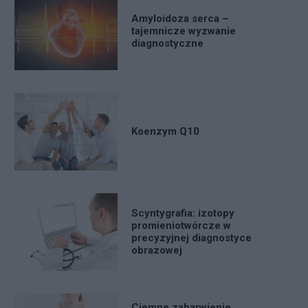
Amyloidoza serca –
tajemnicze wyzwanie
diagnostyczne
Koenzym Q10
Scyntygrafia: izotopy
promieniotwórcze w
precyzyjnej diagnostyce
obrazowej
Ciemne zabarwienie