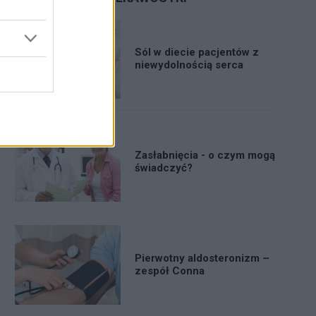
Sól w diecie pacjentów z
niewydolnością serca
Zasłabnięcia - o czym mogą
świadczyć?
Pierwotny aldosteronizm –
zespół Conna