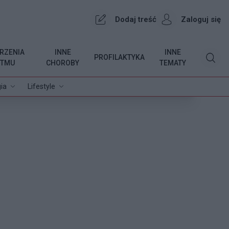
Dodaj treść
Zaloguj się
RZENIA
INNE
INNE
PROFILAKTYKA
YTMU
CHOROBY
TEMATY
ia
Lifestyle