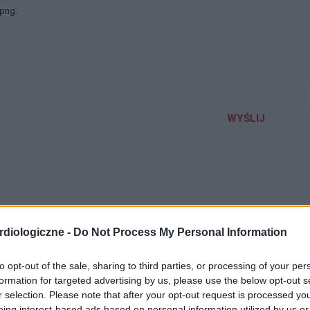
 png.
WYŚLIJ
diologiczne -
Do Not Process My Personal Information
ąca doszły leki psychotropowe, ciśnienie mam niskie w
ocoramu, czy ktoś go odstawiał ?
to opt-out of the sale, sharing to third parties, or processing of your per
formation for targeted advertising by us, please use the below opt-out s
r selection. Please note that after your opt-out request is processed y
eing interest-based ads based on personal information utilized by us or