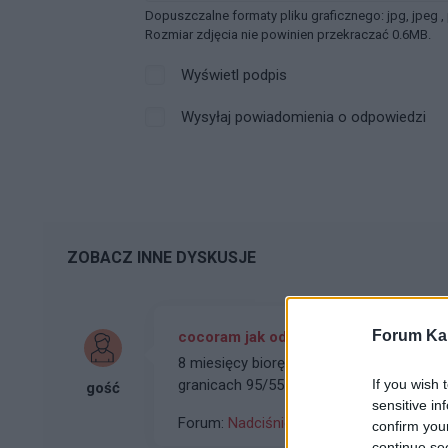
Dopuszczalne formaty pliku graficznego: jpg, jpeg ,
Rozmiar zdjęcia nie powinien przekraczać 0.6MB.
Wyświetl podpis
Wysyłaj powiadomienia o odpowiedzi
ZOBACZ INNE DYSKUSJE
Forum Kar
cocoram jak odstawić lek
8 miesięcy biorę concoram 5+5, od miesi
granicach 95/55 i myslę o odstawieniu c
If you wish 
gość
sensitive in
Forum:
Nadciśnienie
confirm you
continue se