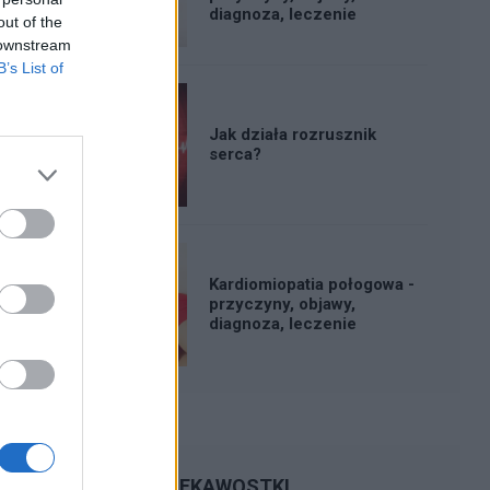
diagnoza, leczenie
out of the
 downstream
B’s List of
Jak działa rozrusznik
serca?
Kardiomiopatia połogowa -
przyczyny, objawy,
diagnoza, leczenie
CIEKAWOSTKI