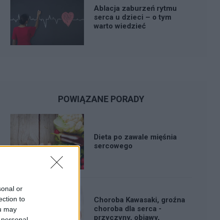
Ablacja zaburzeń rytmu
serca u dzieci – o tym
warto wiedzieć
POWIĄZANE PORADY
Dieta po zawale mięśnia
sercowego
sonal or
ection to
Choroba Kawasaki, groźna
choroba dla serca -
ou may
przyczyny, objawy,
 personal