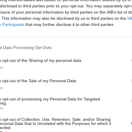
disclosed to third parties prior to your opt-out. You may separately opt-
losure of your personal information by third parties on the IAB’s list of
. This information may also be disclosed by us to third parties on the
IA
ć wynik z EKG . Z góry dziękuję .
Participants
that may further disclose it to other third parties.
l Data Processing Opt Outs
o opt-out of the Sharing of my personal data.
stem zakwalifikowany do operacji zatok która mam w
In
krzywa przegrodę , ostatnio zauważyłem że mi puls
łem np było 97 ciśnienie w miarę ok bo 134/80 , ale byłem
o opt-out of the Sale of my Personal Data.
iem
nia EKG wporzadku ciśnienie u niej było 150/84 i 80 pulsu
In
ększony mięsień sercowy, zleciła mi nebilet , kupiłem ten
e jest wina tych moich chorych zatok . Czy jest ktoś w
to opt-out of processing my Personal Data for Targeted
ing.
ożyciu alkoholu
In
o opt-out of Collection, Use, Retention, Sale, and/or Sharing
óżnymi skutkami. Ostatnio zdecydowałem się na leczenie
ersonal Data that Is Unrelated with the Purposes for which it
karz zdiagnozował "extra heart beats". Odczuwam to tak
lected.