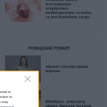
wszczepionym
urządzeniem
kardiologicznym: co wolno,
co jest dozwolone, czego
lepiej unikać?
POWIĄZANE PORADY
Alkohol i choroby układu
krążenia
sonal or
ection to
Miażdżyca - przyczyny,
ou may
objawy, diagnoza, leczenie
 personal