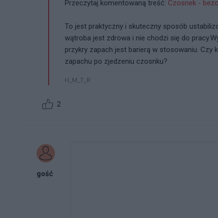
Przeczytaj komentowaną treść:
Czosnek - bezc
To jest praktyczny i skuteczny sposób ustabiliz
wątroba jest zdrowa i nie chodzi się do pracy.W
przykry zapach jest barierą w stosowaniu. Czy
zapachu po zjedzeniu czosnku?
H_M_T_R
2
gość