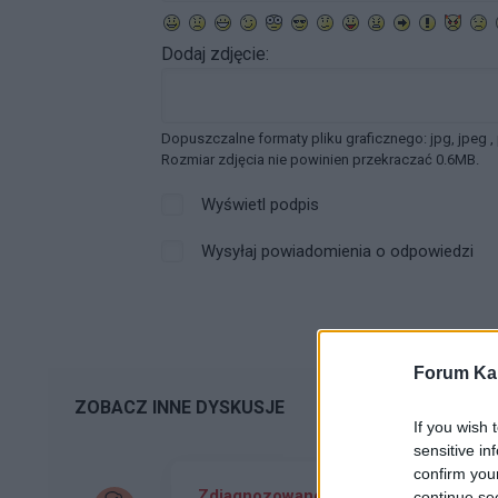
Dodaj zdjęcie:
Dopuszczalne formaty pliku graficznego: jpg, jpeg ,
Rozmiar zdjęcia nie powinien przekraczać 0.6MB.
Wyświetl podpis
Wysyłaj powiadomienia o odpowiedzi
Forum Kar
ZOBACZ INNE DYSKUSJE
If you wish 
sensitive in
confirm you
Zdiagnozowane PSVT, dziwny rytm pr
continue se