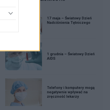
17 maja – Światowy Dzień
Nadciśnienia Tętniczego
1 grudnia – Światowy Dzień
AIDS
Telefony i komputery mogą
negatywnie wpływać na
zręczność lekarzy