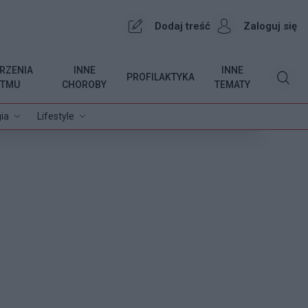
Dodaj treść
Zaloguj się
RZENIA
INNE
INNE
PROFILAKTYKA
YTMU
CHOROBY
TEMATY
ia
Lifestyle