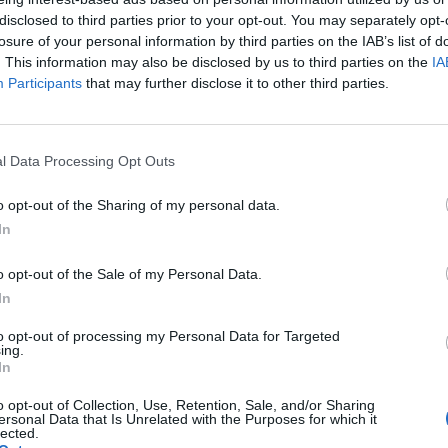
disclosed to third parties prior to your opt-out. You may separately opt-
losure of your personal information by third parties on the IAB’s list of
badań holteren EKG, zdiagnozowano u mnie PSVT, przez
. This information may also be disclosed by us to third parties on the
IA
ytę,
iem
Participants
that may further disclose it to other third parties.
tałem poinformowany o prawdopodobnej konieczności
oprócz tego, odczuwam aktualnie dziwny rytm pracy
żna go opisać w taki sposób, że po dwoch mocnych i
l Data Processing Opt Outs
rapię (leczenie zapalenia zatok - antybiotyk Sumamed).
45/80/70, w nocy czasami skoczy do 160 nawet 185, i
wany i dlaczego się utrzymuje już od dobrych dwóch
o opt-out of the Sharing of my personal data.
loga zbadał mnie i powiedział że wszystko jest w
In
? może to nerwica serca?
niem
o opt-out of the Sale of my Personal Data.
In
to opt-out of processing my Personal Data for Targeted
ing.
biosotal 2,5 po połudnu i 20 tezeo na noc jest dobre
In
o opt-out of Collection, Use, Retention, Sale, and/or Sharing
ersonal Data that Is Unrelated with the Purposes for which it
lected.