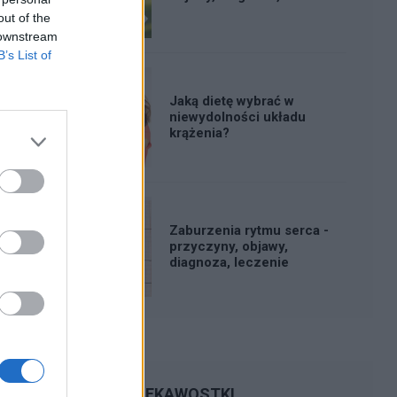
out of the
 downstream
B’s List of
Jaką dietę wybrać w
niewydolności układu
krążenia?
Zaburzenia rytmu serca -
przyczyny, objawy,
diagnoza, leczenie
CIEKAWOSTKI