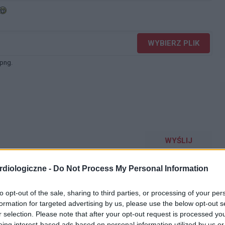
WYBIERZ PLIK
 png.
WYŚLIJ
diologiczne -
Do Not Process My Personal Information
to opt-out of the sale, sharing to third parties, or processing of your per
formation for targeted advertising by us, please use the below opt-out s
r selection. Please note that after your opt-out request is processed y
acy serca
eing interest-based ads based on personal information utilized by us or