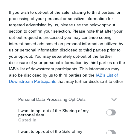
Rytm dobowy zachowany Z góry dzìękuje
If you wish to opt-out of the sale, sharing to third parties, or
processing of your personal or sensitive information for
targeted advertising by us, please use the below opt-out
gość
section to confirm your selection. Please note that after your
opt-out request is processed you may continue seeing
interest-based ads based on personal information utilized by
Techykardia a leki przeciwdepresyjne
us or personal information disclosed to third parties prior to
Witam, od jakiegoś pół roku zmagam się z
your opt-out. You may separately opt-out of the further
techykardią (tetno ok 130). Byłem u kardiologa i
disclosure of your personal information by third parties on the
zapisał mi propanol. Mam go brać tylko wtedy
IAB’s list of downstream participants. This information may
Forum:
Profilaktyka
jak jest atak. Byłem też u psychiatry z powodu
also be disclosed by us to third parties on the
IAB’s List of
depresji i lęku (który najprawdopodobniej jest
Downstream Participants
that may further disclose it to other
odpowiedzialny za techykardię) i przepisał mi
third parties.
Wenlafaksyne (Oriven). Jednak po tym leku jest
POWIĄZANE
Personal Data Processing Opt Outs
jeszcze gorzej. Tetno praktycznie caly czas w
okolicy 100-130. Nie wiem co mam juz robic czy
Tematy
dbanie o zdrowie
profilaktyka
I want to opt-out of the Sharing of my
isc znowu do kardiologa ( miałem robione usg i
personal data.
profilaktyka kardiologiczna
aktywność fizyczna
ekg, wszystko ok) czy może do psychiatry?
Opted In
Dopiero zaczelem leczenie od kilku dni ..
zdrowa dieta
I want to opt-out of the Sale of my