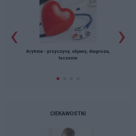
‹
›
W
Arytmia - przyczyny, objawy, diagnoza,
leczenie
CIEKAWOSTKI