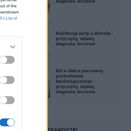
diagnoza, leczenie
out of the
 downstream
B’s List of
Koarktacja aorty u dziecka -
przyczyny, objawy,
diagnoza, leczenie
Ból w klatce piersiowej
pochodzenia
kardiologicznego -
przyczyny, objawy,
diagnoza, leczenie
CIEKAWOSTKI