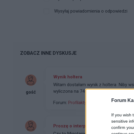
Wysyłaj powiadomienia o odpowiedzi
ZOBACZ INNE DYSKUSJE
Wynik holtera
Witam dostałam wynik z holtera Niby wsz
wyliczona na 74 Ale zarejestrowano 90
gość
Forum Kar
Forum:
Profilaktyka
If you wish 
sensitive in
Proszę o interpretacje ekg
confirm you
Czy to Migotanie ptzrdsionkow
continue se