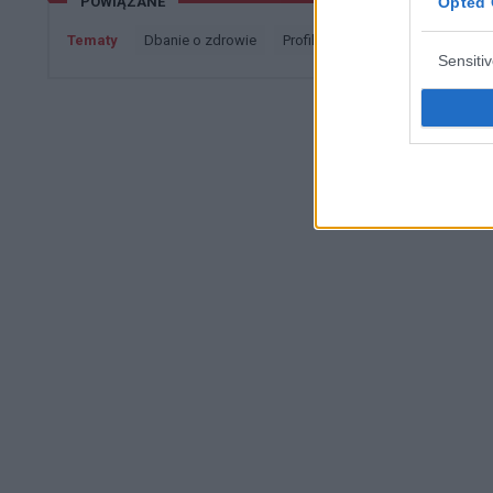
POWIĄZANE
Opted 
zachowany Z góry dzìękuje
Tematy
dbanie o zdrowie
profilaktyka
profilaktyka kar
Sensiti