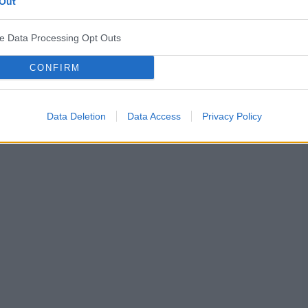
Out
diologiczna
aktywność fizyczna
zdrowa dieta
ve Data Processing Opt Outs
CONFIRM
Data Deletion
Data Access
Privacy Policy