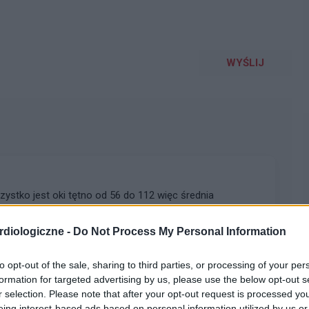
WYŚLIJ
ystko jest oki tętno od 56 do 112 więc średnia
0 dodatkowych pobudzeń nadkomorowe czy to coś złego
diologiczne -
Do Not Process My Personal Information
to opt-out of the sale, sharing to third parties, or processing of your per
formation for targeted advertising by us, please use the below opt-out s
r selection. Please note that after your opt-out request is processed y
eing interest-based ads based on personal information utilized by us or