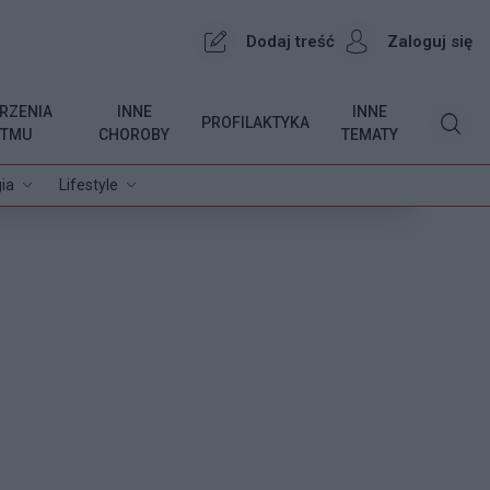
Dodaj treść
Zaloguj się
RZENIA
INNE
INNE
PROFILAKTYKA
YTMU
CHOROBY
TEMATY
ia
Lifestyle