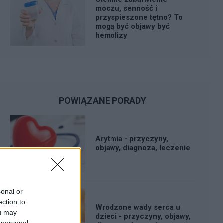
moczu, senność i
przyspieszone tętno? To
mogą być objawy być
hemolizy
POWIĄZANE PORADY
Arytmia - przyczyny,
objawy, diagnoza, leczenie
sonal or
ection to
Wrodzone wady serca u
ou may
dzieci - przyczyny, objawy,
 personal