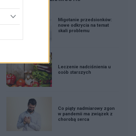
Migotanie przedsionków:
nowe odkrycia na temat
skali problemu
Leczenie nadciśnienia u
osób starszych
Co piąty nadmiarowy zgon
w pandemii ma związek z
chorobą serca