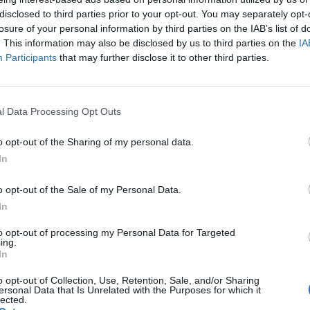
disclosed to third parties prior to your opt-out. You may separately opt-
losure of your personal information by third parties on the IAB’s list of
. This information may also be disclosed by us to third parties on the
IA
Participants
that may further disclose it to other third parties.
 interpretacja jest prawidłowa, co oznacza ? Lekarz
l Data Processing Opt Outs
spieszy
o opt-out of the Sharing of my personal data.
In
o opt-out of the Sale of my Personal Data.
In
 Mam 42 lata Opis badania ; Rytmem prowadzonym był
R wynosiło 75 Maksymalne HR było 123 o12:09 Minimalne
to opt-out of processing my Personal Data for Targeted
06 ms i wystąpiło o 2:48 Ilość wychwyconych pauz
ing.
In
y związane z blokiem przedsionkowo -komorowym ll
trowano: 8 pojedynczych pobudzeń przedwczesnych
o opt-out of Collection, Use, Retention, Sale, and/or Sharing
estrowano 6 epizodów bloku przedsionkowo -
ersonal Data that Is Unrelated with the Purposes for which it
lected.
Z maksymalnym odstępem RR 2106 ms Rytm dobowy