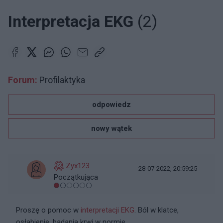
Interpretacja EKG
(2)
Forum:
Profilaktyka
odpowiedz
nowy wątek
Zyx123
28-07-2022, 20:59:25
Początkująca
Proszę o pomoc w
interpretacji
EKG
. Ból w klatce,
osłabienie, badania krwi w normie.