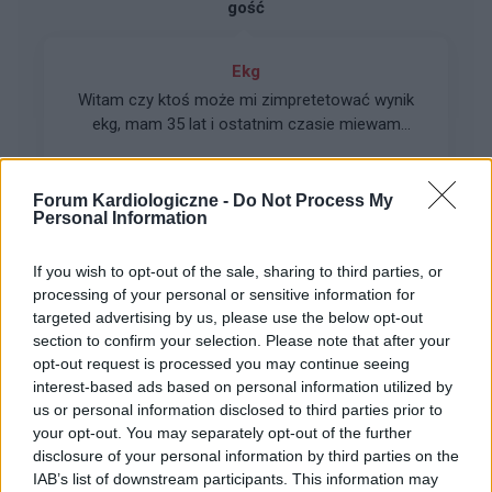
gość
Ekg
Witam czy ktoś może mi zimpretetować wynik
ekg, mam 35 lat i ostatnim czasie miewam
pieczenie w klatce piersiowej, zimne stopy i
Forum:
Profilaktyka
dłonie,
Forum Kardiologiczne -
Do Not Process My
Personal Information
If you wish to opt-out of the sale, sharing to third parties, or
gość
processing of your personal or sensitive information for
targeted advertising by us, please use the below opt-out
section to confirm your selection. Please note that after your
Zapalenie mięśnia sercowego?
opt-out request is processed you may continue seeing
Wczoraj rano mąż miał bardzonsilny ból w
interest-based ads based on personal information utilized by
klatce piersiowej, ramionach,pod pachami,
us or personal information disclosed to third parties prior to
zimne poty, zawiozłam go na sor, tam stwierdzili
your opt-out. You may separately opt-out of the further
Forum:
Profilaktyka
zawaleni przewieźli do szpitala. W szpitalu
disclosure of your personal information by third parties on the
powiedzieli że to nie wygląda na zawał bo EKG
IAB’s list of downstream participants. This information may