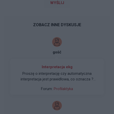
WYŚLIJ
ZOBACZ INNE DYSKUSJE
gość
Interpretacja ekg
Proszę o interpretację czy automatyczna
interpretacja jest prawidłowa, co oznacza ?
Lekarz stwierdził że wizyta u kardiologa się nie
Forum:
Profilaktyka
spieszy