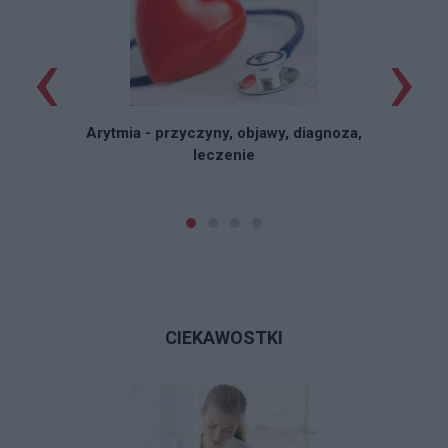
‹
›
W
Arytmia - przyczyny, objawy, diagnoza,
leczenie
CIEKAWOSTKI