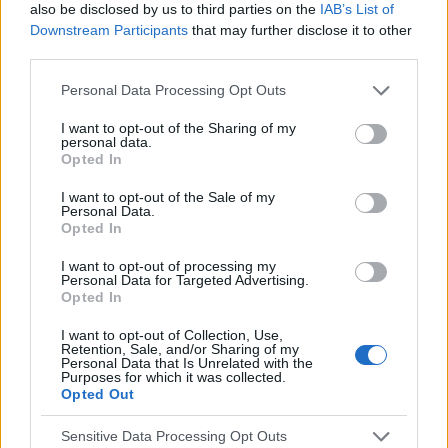
nie jest źle jedynie troponiny podniesione i że
also be disclosed by us to third parties on the
IAB’s List of
bardziej wygląda na zapalenie mięśnia
Downstream Participants
that may further disclose it to other
sercowego. Dostał antybiotyki. Bol ustał. Dziś
third parties.
gość
rano EKG wyszło gorsze, troponiny wyższe.
Personal Data Processing Opt Outs
Zrobili koronorografie i mówią że nie zawał i że
to EKG i wzrost troponiny nie jest
Techykardia a leki przeciwdepresyjne
I want to opt-out of the Sharing of my
charakterystyczny dla zapalenia mięśnia
personal data.
Witam, od jakiegoś pół roku zmagam się z
sercowego. Co to oznacza? Dlaczego tak jest?
Opted In
techykardią (tetno ok 130). Byłem u kardiologa i
Mężczyzna 35 lat. Bardzo boję się sla bo był
zapisał mi propanol. Mam go brać tylko wtedy
I want to opt-out of the Sale of my
przypadek w rodzinie męża ale czy to może
Forum:
Profilaktyka
jak jest atak. Byłem też u psychiatry z powodu
Personal Data.
mieć związek?
Opted In
depresji i lęku (który najprawdopodobniej jest
odpowiedzialny za techykardię) i przepisał mi
I want to opt-out of processing my
Wenlafaksyne (Oriven). Jednak po tym leku jest
Personal Data for Targeted Advertising.
POWIĄZANE
Opted In
jeszcze gorzej. Tetno praktycznie caly czas w
okolicy 100-130. Nie wiem co mam juz robic czy
Tematy
dbanie o zdrowie
profilaktyka
I want to opt-out of Collection, Use,
isc znowu do kardiologa ( miałem robione usg i
Retention, Sale, and/or Sharing of my
profilaktyka kardiologiczna
aktywność fizyczna
Personal Data that Is Unrelated with the
ekg, wszystko ok) czy może do psychiatry?
Purposes for which it was collected.
Dopiero zaczelem leczenie od kilku dni ..
Opted Out
zdrowa dieta
Sensitive Data Processing Opt Outs