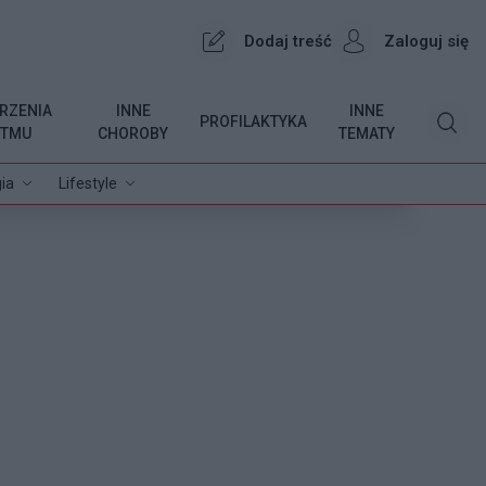
Dodaj treść
Zaloguj się
RZENIA
INNE
INNE
PROFILAKTYKA
YTMU
CHOROBY
TEMATY
ia
Lifestyle