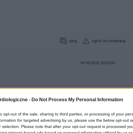
cytuj
zgłoś do moderacji
14-10-2016, 20:35:30
y można było cokolwiek zadecydować. Trzeba zrobić aktualne
m momencie migotania przedsionków przetrwałego / utrwalonego,
diologiczne -
Do Not Process My Personal Information
y wiedzieć jakie są aktualne wyniki INR itp.,
rza rodzinnego / internisty, który po zbadaniu Pani
to opt-out of the sale, sharing to third parties, or processing of your per
formation for targeted advertising by us, please use the below opt-out s
r selection. Please note that after your opt-out request is processed y
rskimi poradami specjalistycznymi, mają wyłącznie charakter
eing interest-based ads based on personal information utilized by us or