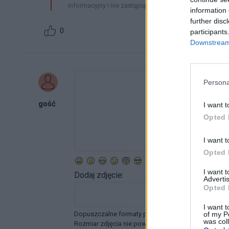
informacyjny i nie zastąpią wizyty u lekarza.
information 
further disc
0
participants
Downstream 
Persona
gość
I want t
Opted 
I want t
Opted 
I want 
Dodaj zdjęcie:
Advertis
Opted 
I want t
Dopuszczalne formaty pliku graficznego: jpg, jpeg ,
of my P
was col
Rozmiar zdjęcia nie powinien przekraczać 0.6MB.