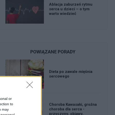
Ablacja zaburzeń rytmu
serca u dzieci – o tym
warto wiedzieć
POWIĄZANE PORADY
Dieta po zawale mięśnia
sercowego
sonal or
ection to
Choroba Kawasaki, groźna
choroba dla serca -
ou may
przyczyny, objawy,
 personal