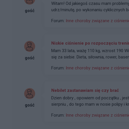
Witam! Od jakiegoś czasu mam problemy z wysokim tętnem oscylującym w przedziale 90-100
udrz/minutę, po wykonaniu cyklicznych 
gość
co zostałem przekierowany do specjalisty od tego schorzenia - aktualnie czekam na wiz
Forum:
Inne choroby związane z ciśnien
oprócz tego przez swoją kardiolog zos
poddania się zabiegowi ablacji. Jednak 
mojego serca. Jest on nieregularny i mo
wolnych uderzeniach serca następują ok 3-5 krótke i szybkie uderzenia. Zaczęło się to w
Niskie ciśnienie po rozpoczęciu treni
momencie gdy zakończyłem antybiotykote
Mam 33 lata, ważę 110 kg, wzrost 190 Witam , dwa miesiące temu odstawiłem alkohol i wziąłem
Czym taki rytm serca może być spowodo
się za siebie. Dieta, siłownia, rower, base
gość
miesięcy?
siebie nie dbałem moje ciśnienie wynosi
Forum:
Inne choroby związane z ciśnien
po 2 miesiącach ciśnienie to 115-125 na 
rozkurczowego jest normalny? Czasami j
130/70 i puls 110. Ps. 4 lata temu miałem migotanie przedsionków , po 1 dniu obser w acji
wypuszczony do domu z zapisanym aca
Nebilet zastanawiam się czy brać
Dzien dobry , opowiem od początku , je
sierpniu , do tego mam w nosie polipy i 
gość
trochę jakby wariuje , dziś rano jak wsta
Forum:
Inne choroby związane z ciśnien
niedawno u kardiologa , i zrobiła mi bada
i echo serca , tam wyszło delikatnie powi