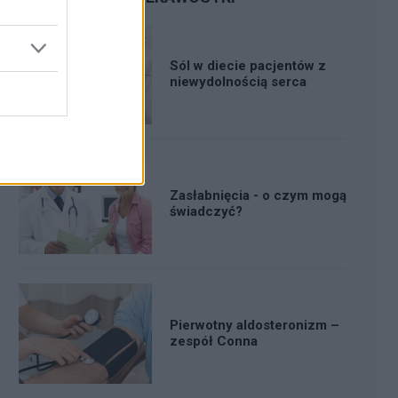
Sól w diecie pacjentów z
niewydolnością serca
Zasłabnięcia - o czym mogą
świadczyć?
Pierwotny aldosteronizm –
zespół Conna