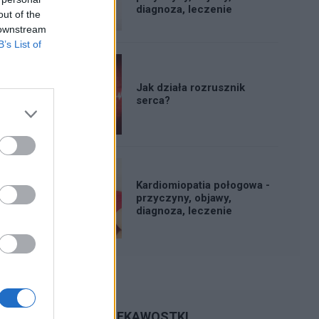
diagnoza, leczenie
out of the
 downstream
B’s List of
Jak działa rozrusznik
serca?
Kardiomiopatia połogowa -
przyczyny, objawy,
diagnoza, leczenie
CIEKAWOSTKI