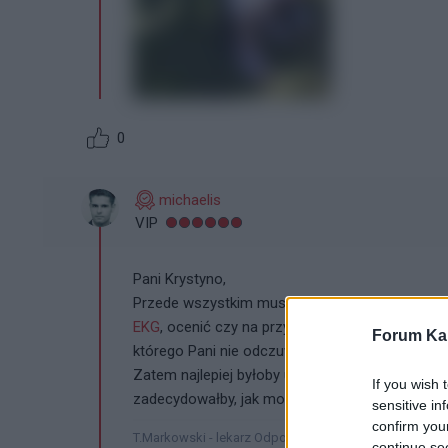
0
michaelis
VIP
Pani Krystyno,
Przede wszystkim musi Panią zbadać lekarz ab
EKG
, ocenić czy na przykład nie ma Pani w ty
Forum Kar
którego Pani nie odczuwa. Poza tym dobrze byłob
Zatem najlepiej byłoby udać się do swojego leka
If you wish 
zadecydowałby, jak można Pani pomóc.
sensitive in
confirm you
T.Markowski - lekarz Odpowiedzi na forum nie są leka
continue se