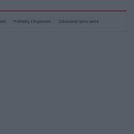
e jest wina tych moich chorych zatok . Czy jest ktoś w
niem
problemy z krążeniem
zaburzenie rytmu serca