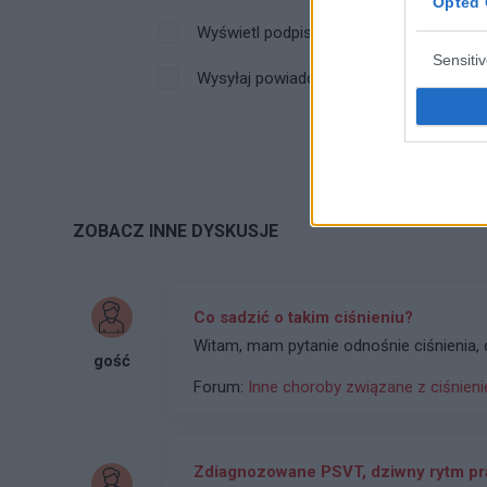
Opted 
Wyświetl podpis
Sensiti
Wysyłaj powiadomienia o odpowiedzi
ZOBACZ INNE DYSKUSJE
Co sadzić o takim ciśnieniu?
gość
Forum:
Inne choroby związane z ciśnien
Zdiagnozowane PSVT, dziwny rytm pr