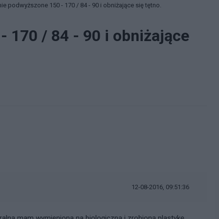
nie podwyższone 150 - 170 / 84 - 90 i obniżające się tętno.
 170 / 84 - 90 i obniżające
12-08-2016, 09:51:36
tralną mam wymieniona na biologiczną i zrobioną plastykę