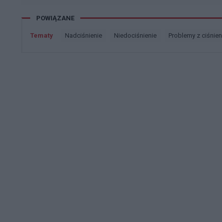
nebilet , ale nie wiem czy to wszystko ni
stanie mi odpowiedzieć ?
POWIĄZANE
Tematy
nadciśnienie
niedociśnienie
problemy z ciśnie