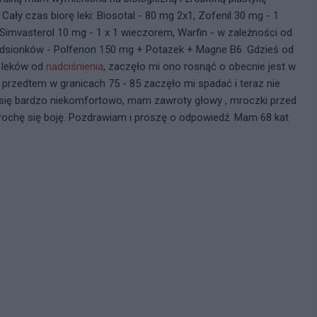
. Cały czas biorę leki: Biosotal - 80 mg 2x1, Zofenil 30 mg - 1
 Simvasterol 10 mg - 1 x 1 wieczorem, Warfin - w zależności od
zedsionków - Polfenon 150 mg + Potazek + Magne B6. Gdzieś od
o leków od
nadciśnienia
, zaczęło mi ono rosnąć o obecnie jest w
ło przedtem w granicach 75 - 85 zaczęło mi spadać i teraz nie
ę się bardzo niekomfortowo, mam zawroty głowy , mroczki przed
 trochę się boję. Pozdrawiam i proszę o odpowiedź. Mam 68 kat