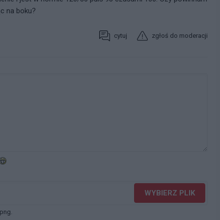
ąc na boku?
cytuj
zgłoś do moderacji
WYBIERZ PLIK
 png.