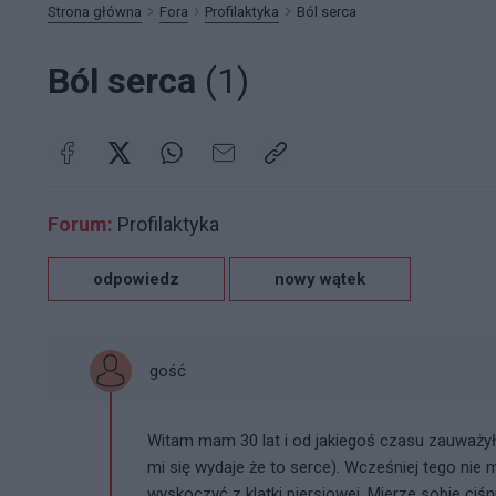
Strona główna
Fora
Profilaktyka
Ból serca
Ból serca
(1)
Forum:
Profilaktyka
odpowiedz
nowy wątek
gość
Witam mam 30 lat i od jakiegoś czasu zauważył
mi się wydaje że to serce). Wcześniej tego nie m
wyskoczyć z klatki piersiowej. Mierze sobie ciś