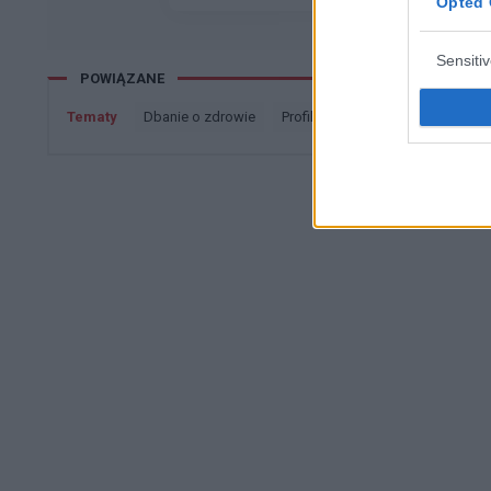
Opted 
Sensiti
POWIĄZANE
Tematy
dbanie o zdrowie
profilaktyka
profilaktyka kar