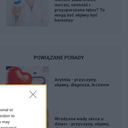
moczu, senność i
przyspieszone tętno? To
mogą być objawy być
hemolizy
POWIĄZANE PORADY
Arytmia - przyczyny,
objawy, diagnoza, leczenie
sonal or
ection to
Wrodzone wady serca u
ou may
dzieci - przyczyny, objawy,
 personal