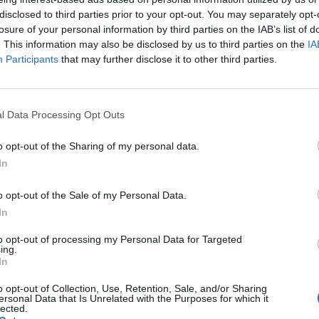
disclosed to third parties prior to your opt-out. You may separately opt-
losure of your personal information by third parties on the IAB’s list of
ystko jest oki tętno od 56 do 112 więc średnia
. This information may also be disclosed by us to third parties on the
IA
0 dodatkowych pobudzeń nadkomorowe czy to coś złego
Participants
that may further disclose it to other third parties.
l Data Processing Opt Outs
o opt-out of the Sharing of my personal data.
słej (32 lata) w granicach 54-65 w spoczynku jest za
In
zynku a najlepiej od 70. Kiedyś miałam problemy z
 się też zdarzało ale obecnie nawet jak chwilę szybko
o opt-out of the Sale of my Personal Data.
iedzę to potrafię mieć puls 54, 60, czasami wtedy czuję
 EKG raczej też jak pisałam na opis, dopiero będę szła do
In
o miałam też szybkie bicie serca.
to opt-out of processing my Personal Data for Targeted
ing.
In
 interpretacja jest prawidłowa, co oznacza ? Lekarz
spieszy
o opt-out of Collection, Use, Retention, Sale, and/or Sharing
ersonal Data that Is Unrelated with the Purposes for which it
lected.