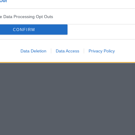
Out
ve Data Processing Opt Outs
CONFIRM
diologiczna
aktywność fizyczna
zdrowa dieta
Data Deletion
Data Access
Privacy Policy