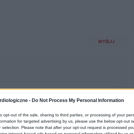
WYŚLIJ
narkozą.. czy muszę się martwić tym EKG? Będę jechać
diologiczne -
Do Not Process My Personal Information
nek
to opt-out of the sale, sharing to third parties, or processing of your per
formation for targeted advertising by us, please use the below opt-out s
r selection. Please note that after your opt-out request is processed y
eing interest-based ads based on personal information utilized by us or