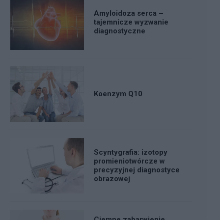
Amyloidoza serca –
tajemnicze wyzwanie
diagnostyczne
Koenzym Q10
Scyntygrafia: izotopy
promieniotwórcze w
precyzyjnej diagnostyce
obrazowej
Ciemne zabarwienie