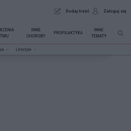
Dodaj treść
Zaloguj się
RZENIA
INNE
INNE
PROFILAKTYKA
YTMU
CHOROBY
TEMATY
ia
Lifestyle