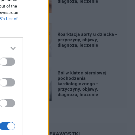
diagnoza, leczenie
out of the
 downstream
B’s List of
Koarktacja aorty u dziecka -
przyczyny, objawy,
diagnoza, leczenie
Ból w klatce piersiowej
pochodzenia
kardiologicznego -
przyczyny, objawy,
diagnoza, leczenie
CIEKAWOSTKI