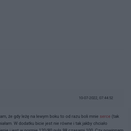
10-07-2022, 07:44:52
am, że gdy leżę na lewym boku to od razu boli mnie
serce
(tak
iałam. W dodatku bicie jest nie równe i tak jakby chciało
nienie i jest w normie 120/80 puls 98 czasami 100. Czy powinnam