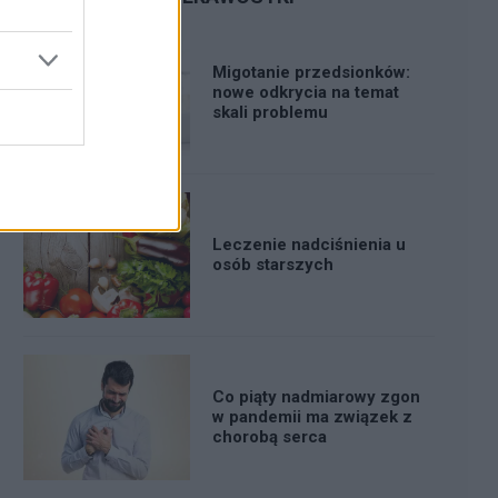
Migotanie przedsionków:
nowe odkrycia na temat
skali problemu
Leczenie nadciśnienia u
osób starszych
Co piąty nadmiarowy zgon
w pandemii ma związek z
chorobą serca