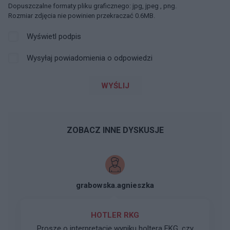
Dopuszczalne formaty pliku graficznego: jpg, jpeg , png.
Rozmiar zdjęcia nie powinien przekraczać 0.6MB.
Wyświetl podpis
Wysyłaj powiadomienia o odpowiedzi
WYŚLIJ
ZOBACZ INNE DYSKUSJE
grabowska.agnieszka
HOTLER RKG
Proszę o interpretację wyniku holtera EKG. czy