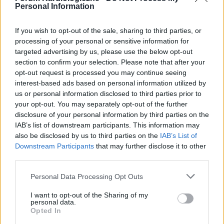
Proszę o interpretacje ekg
Personal Information
Czy to Migotanie ptzrdsionkow
If you wish to opt-out of the sale, sharing to third parties, or
Forum:
Profilaktyka
processing of your personal or sensitive information for
targeted advertising by us, please use the below opt-out
section to confirm your selection. Please note that after your
opt-out request is processed you may continue seeing
interest-based ads based on personal information utilized by
gość
us or personal information disclosed to third parties prior to
your opt-out. You may separately opt-out of the further
ekstrasystole
disclosure of your personal information by third parties on the
IAB’s list of downstream participants. This information may
Witam serdecznie, od jakiś dwóch miesięcy
also be disclosed by us to third parties on the
IAB’s List of
borykam się z pewnym problemem. Otóż chodzi
Downstream Participants
that may further disclose it to other
o ekstrasystole, która pojawiają się u mnie
third parties.
Forum:
Profilaktyka
każdego wieczora, a ostatnio w ciągu dnia.
Generalnie najczęściej je odczuwam w pozycji
Personal Data Processing Opt Outs
leżącej. Są częste, czasami jedno po drugim.
Powoduje to u mnie dyskomfort, przez mam
I want to opt-out of the Sharing of my
POWIĄZANE
personal data.
problem z zasypianiem. Byłem u kardiologa,
Opted In
który wykonał echo serca oraz ekg - wyszły
Tematy
czas wolny
hobby
odpoczynek