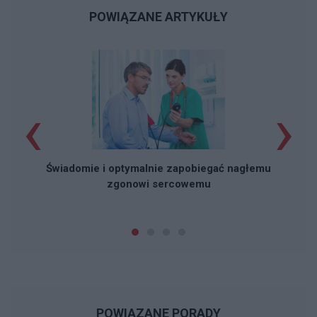
POWIĄZANE ARTYKUŁY
‹
›
O
r
Świadomie i optymalnie zapobiegać nagłemu
zgonowi sercowemu
POWIĄZANE PORADY