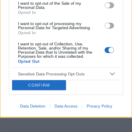
prawidłowo (musze podkreślić, że w ciągu
I want to opt-out of the Sale of my
zainteresowania
kardiolog
kardiologia
Personal Data.
ostatniego miesiąca ekg mialem dwa razy)
Opted In
Zrobiłem również badania krwi: morfologia,
potas, sód, crp, kreatynina, tsh, troponina - które
I want to opt-out of processing my
Reklama:
również wyszły w normie. Mam 32 lata, jestem
Personal Data for Targeted Advertising.
Opted In
aktywny fizycznie (często biegam) I moje
pytanie jest następujace: czy to co mi dolega
I want to opt-out of Collection, Use,
może być jakąs ukrytą wadą serca, której
Retention, Sale, and/or Sharing of my
Personal Data that Is Unrelated with the
lekarze nie widzą? i czy te uderzenia (one są
Purposes for which it was collected.
dosyć mocne, czuje je w gardle i klatce, ale
Opted Out
innych objawów nie mam, może czasami
osłabienie wieczorem, ale nie wiem czy one jest
Sensitive Data Processing Opt Outs
uwarunkowane tym utrapieniem i ciężkim dniem)
CONFIRM
Bardzo proszę o odpowiedź.
Data Deletion
Data Access
Privacy Policy