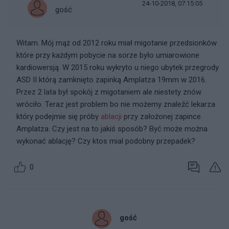
24-10-2018, 07:15:05
gość
Witam. Mój mąż od 2012 roku miał migotanie przedsionków
które przy każdym pobycie na sorze było umiarowione
kardiowersją. W 2015 roku wykryto u niego ubytek przegrody
ASD II którą zamknięto zapinką Amplatza 19mm w 2016.
Przez 2 lata był spokój z migotaniem ale niestety znów
wróciło. Teraz jest problem bo nie możemy znaleźć lekarza
który podejmie się próby
ablacji
przy założonej zapince
Amplatza. Czy jest na to jakiś sposób? Być może można
wykonać ablację? Czy ktos mial podobny przepadek?
0
gość