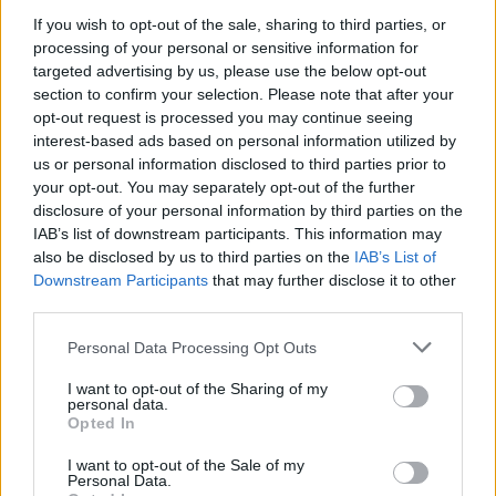
inne i potrzebuje inny czas na to. Wczoraj po 3
If you wish to opt-out of the sale, sharing to third parties, or
miesiącach bylam z corka u kontroli kardiolog
processing of your personal or sensitive information for
stwierdzil ze sytuacja nie ulegla poprawie ale tez
targeted advertising by us, please use the below opt-out
gość
sie nie pogorszyla zaleca ponowna kontrole a w
section to confirm your selection. Please note that after your
razie pogorszenia zwężenia tetnic zabieg
opt-out request is processed you may continue seeing
poszerzenia jestem przerażona wyslal nas
interest-based ads based on personal information utilized by
Vsd u dorosłego
rowniez do genetyka aby stwierdzil czy corka nie
us or personal information disclosed to third parties prior to
Witam, w wieku 18 lat zdiagnozowano u mnie
ma tego genetycznie w naszej rodzinie nigdy nie
your opt-out. You may separately opt-out of the further
niewielki ubytek międzykomorowy. Kardiolog
disclosure of your personal information by third parties on the
bylo takiego przypadku.Na opisie badania
stwierdził że nie musi być on operowany bo jest
IAB’s list of downstream participants. This information may
widnieje tetnice plucne waskie przeplyw
Forum:
Wady serca
niewielki i podczas skurczu się zamyka i
also be disclosed by us to third parties on the
IAB’s List of
przyspieszony do 3.0 m/sek ale pomiasry dzisiaj
przeciek jest prawie zerowy. Czy są osoby które
Downstream Participants
that may further disclose it to other
orientacyjne badanie utrudnione przez placz
żyją bez korekty ubytku?
third parties.
dziecka. Serce polozone prawidlowo polaczenie
POWIĄZANE
anatomiczne zgodne wszystko inme z sercem
Personal Data Processing Opt Outs
rowniez prawidlowe. Moje pytanie czy jest
Tematy
wady wrodzone serca
wady nabyte serca
szansa ze tętnice jeszcze sie poszerza w miare
I want to opt-out of the Sharing of my
personal data.
wzrostu dziecka czy 3 miesiace to maks ymalny
wady serca
serce
problemy z sercem
Opted In
czas? Proszę o odpowiedź strasznie sie
martwie.
I want to opt-out of the Sale of my
Reklama:
[img]http://static2.medforum.pl/upload/image/em_photo
Personal Data.