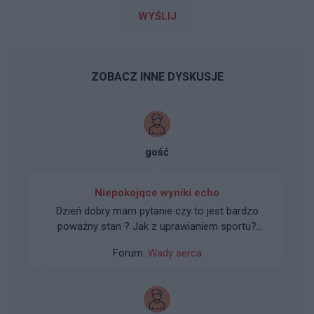
WYŚLIJ
ZOBACZ INNE DYSKUSJE
gość
Niepokojqce wyniki echo
Dzień dobry mam pytanie czy to jest bardzo
poważny stan ? Jak z uprawianiem sportu?
Trenuje na siłowni i sztuki walki ,na silowni
Forum:
Wady serca
zszedłem z ciężaru o jakieś 60% w dół na SW
robię lżejsze rozgrzewki .ograniczyłem napoje
energetyczne do minimum ,zażywam koenzym
q10 Omega 3 astetaksyne Zdjecie opisu