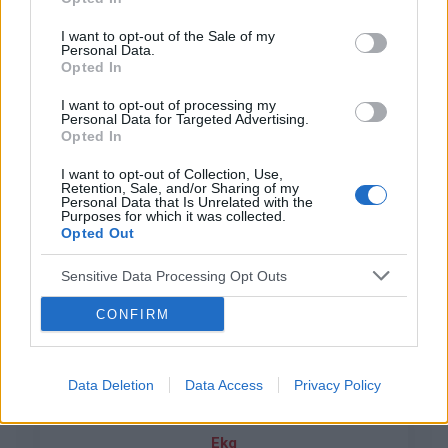
zapisał mi propanol. Mam go brać tylko wtedy
Forum:
Profilaktyka
jak jest atak. Byłem też u psychiatry z powodu
I want to opt-out of the Sale of my
Personal Data.
depresji i lęku (który najprawdopodobniej jest
Opted In
odpowiedzialny za techykardię) i przepisał mi
Wenlafaksyne (Oriven). Jednak po tym leku jest
I want to opt-out of processing my
Personal Data for Targeted Advertising.
jeszcze gorzej. Tetno praktycznie caly czas w
patryksko
Opted In
okolicy 100-130. Nie wiem co mam juz robic czy
isc znowu do kardiologa ( miałem robione usg i
I want to opt-out of Collection, Use,
ekg, wszystko ok) czy może do psychiatry?
Retention, Sale, and/or Sharing of my
EKG i QT
Personal Data that Is Unrelated with the
Dopiero zaczelem leczenie od kilku dni ..
Purposes for which it was collected.
Witam, od jakiegoś czasu jestem na
Opted Out
escitalopramie actavis 10mg i od 2 dni
zwiększyłem dawke do 15mg. EKG które
Sensitive Data Processing Opt Outs
Forum:
Profilaktyka
przesyłam sprawiło wiele problemów bo ciężko
odczytać odstęp QT a kardiolog go nie podał. Z
CONFIRM
obawy przed zbyt dużym wydłużeniem pytam sie
państwa o pomoc w określeniu zakończenia fali
T oraz w podaniu wartośći QT jak najdokładniej.
gość
Data Deletion
Data Access
Privacy Policy
Ekg