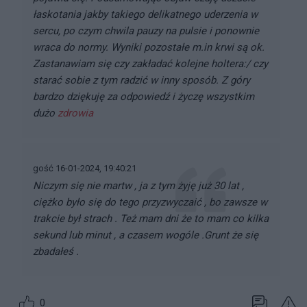
łaskotania jakby takiego delikatnego uderzenia w
sercu, po czym chwila pauzy na pulsie i ponownie
wraca do normy. Wyniki pozostałe m.in krwi są ok.
Zastanawiam się czy zakładać kolejne holtera:/ czy
starać sobie z tym radzić w inny sposób. Z góry
bardzo dziękuję za odpowiedź i życzę wszystkim
dużo
zdrowia
gość 16-01-2024, 19:40:21
Niczym się nie martw , ja z tym żyję już 30 lat ,
ciężko było się do tego przyzwyczaić , bo zawsze w
trakcie był strach . Też mam dni że to mam co kilka
sekund lub minut , a czasem wogóle .Grunt że się
zbadałeś .
0