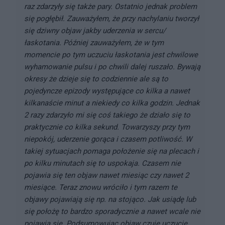
raz zdarzyły się także pary. Ostatnio jednak problem
się pogłębił. Zauważyłem, że przy nachylaniu tworzył
się dziwny objaw jakby uderzenia w sercu/
łaskotania. Później zauważyłem, że w tym
momencie po tym uczuciu łaskotania jest chwilowe
wyhamowanie pulsu i po chwili dalej ruszało. Bywają
okresy że dzieje się to codziennie ale są to
pojedyncze epizody występujące co kilka a nawet
kilkanaście minut a niekiedy co kilka godzin. Jednak
2 razy zdarzyło mi się coś takiego że działo się to
praktycznie co kilka sekund. Towarzyszy przy tym
niepokój, uderzenie gorąca i czasem potliwość. W
takiej sytuacjach pomaga położenie się na plecach i
po kilku minutach się to uspokaja. Czasem nie
pojawia się ten objaw nawet miesiąc czy nawet 2
miesiące. Teraz znowu wróciło i tym razem te
objawy pojawiają się np. na stojąco. Jak usiądę lub
się położę to bardzo sporadycznie a nawet wcale nie
pojawia się. Podsumowując objaw czuję uczucie