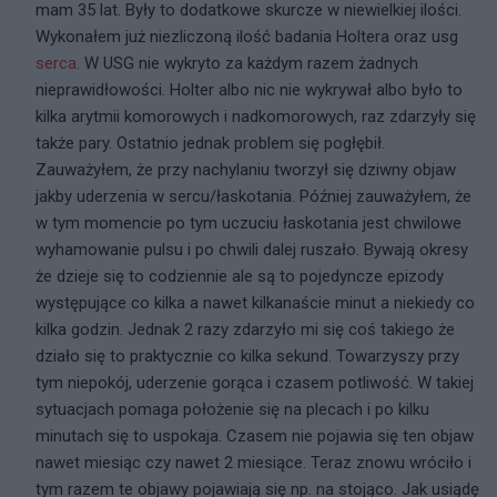
mam 35 lat. Były to dodatkowe skurcze w niewielkiej ilości.
Wykonałem już niezliczoną ilość badania Holtera oraz usg
serca
. W USG nie wykryto za każdym razem żadnych
nieprawidłowości. Holter albo nic nie wykrywał albo było to
kilka arytmii komorowych i nadkomorowych, raz zdarzyły się
także pary. Ostatnio jednak problem się pogłębił.
Zauważyłem, że przy nachylaniu tworzył się dziwny objaw
jakby uderzenia w sercu/łaskotania. Później zauważyłem, że
w tym momencie po tym uczuciu łaskotania jest chwilowe
wyhamowanie pulsu i po chwili dalej ruszało. Bywają okresy
że dzieje się to codziennie ale są to pojedyncze epizody
występujące co kilka a nawet kilkanaście minut a niekiedy co
kilka godzin. Jednak 2 razy zdarzyło mi się coś takiego że
działo się to praktycznie co kilka sekund. Towarzyszy przy
tym niepokój, uderzenie gorąca i czasem potliwość. W takiej
sytuacjach pomaga położenie się na plecach i po kilku
minutach się to uspokaja. Czasem nie pojawia się ten objaw
nawet miesiąc czy nawet 2 miesiące. Teraz znowu wróciło i
tym razem te objawy pojawiają się np. na stojąco. Jak usiądę