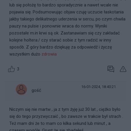
lub się położę to bardzo sporadycznie a nawet wcale nie
pojawia się. Podsumowując objaw czuję uczucie łaskotania
jakby takiego delikatnego uderzenia w sercu, po czym chwila
pauzy na pulsie i ponownie wraca do normy. Wyniki
pozostałe m.in krwi są ok. Zastanawiam się czy zakładać
kolejne holtera:/ czy starać sobie z tym radzić w inny
sposób. Z góry bardzo dziękuję za odpowiedź i życzę
wszystkim dużo
zdrowia
3
16-01-2024, 18:40:21
gość
Niczym się nie martw , ja z tym żyję już 30 lat , ciężko było
się do tego przyzwyczaić , bo zawsze w trakcie był strach .
Też mam dni że to mam co kilka sekund lub minut , a
czasem wogóle .Grunt że się zbadałeś .