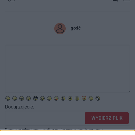
gość
Dodaj zdjęcie:
WYBIERZ PLIK
Dopuszczalne formaty pliku graficznego: jpg, jpeg , png.