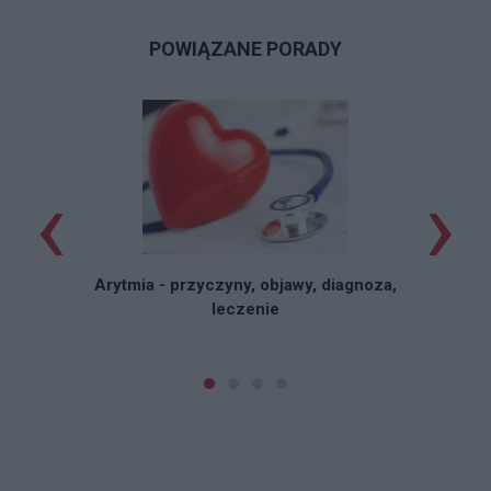
POWIĄZANE PORADY
‹
›
W
Arytmia - przyczyny, objawy, diagnoza,
leczenie