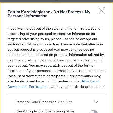
agan82
Forum Kardiologiczne -
Do Not Process My
Personal Information
odstawienie leku concoram
czy ktoś z Państwa odstawiał lek concoram 5+5
If you wish to opt-out of the sale, sharing to third parties, or
? W jaki sposób lekarz zalecił odstawienie go ?
processing of your personal or sensitive information for
targeted advertising by us, please use the below opt-out
Forum:
Nadciśnienie
section to confirm your selection. Please note that after your
opt-out request is processed you may continue seeing
interest-based ads based on personal information utilized by
us or personal information disclosed to third parties prior to
your opt-out. You may separately opt-out of the further
gość
disclosure of your personal information by third parties on the
IAB’s list of downstream participants. This information may
also be disclosed by us to third parties on the
IAB’s List of
Zdiagnozowane PSVT, dziwny rytm pracy
Downstream Participants
that may further disclose it to other
serca
third parties.
Witam! Od jakiegoś czasu mam problemy z
wysokim tętnem oscylującym w przedziale 90-
Personal Data Processing Opt Outs
100 udrz/minutę, po wykonaniu cyklicznych
Forum:
Inne choroby związane z ciśnieniem
I want to opt-out of the Sharing of my
badań holteren EKG, zdiagnozowano u mnie