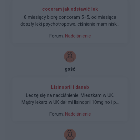
cocoram jak odstawić lek
8 miesięcy biorę concoram 5+5, od miesiąca
doszły leki psychotropowe, ciśnienie mam niskie
w granicach 95/55 i myslę o odstawieniu
Forum:
Nadciśnienie
cocoramu, czy ktoś go odstawiał ?
gość
Lisinopril i daneb
Leczę się na nadciśnienie. Mieszkam w UK.
Mądry lekarz w UK dał mi lisinopril 10mg no i po
nim zero poprawy to lekarz zmienił na 20mg i
Forum:
Nadciśnienie
dalej nic plus wysoki puls. Powiedział mi że puls
nie jest ważny. *** się i pojechałem do pl tam
lekarz dołożył daneb 5mg i wszystko ok. Czy ta
kombinacja leków jest dobra?