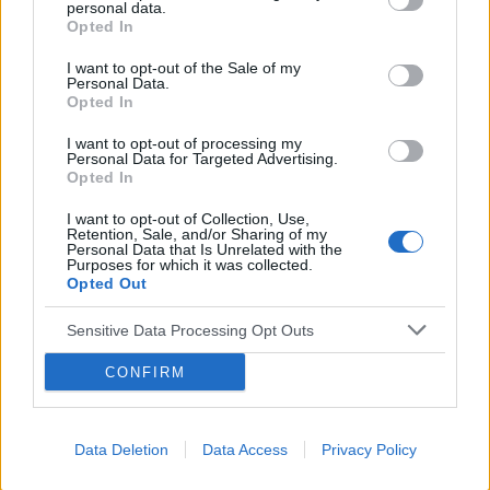
personal data.
PSVT, przez co zostałem przekierowany do
Opted In
specjalisty od tego schorzenia - aktualnie
I want to opt-out of the Sale of my
czekam na wizytę, oprócz tego przez swoją
Personal Data.
POWIĄZANE
kardiolog zostałem poinformowany o
Opted In
prawdopodobnej konieczności poddania się
Tematy
nadciśnienie
nadciśnienie tętnicze
zabiegowi ablacji. Jednak oprócz tego,
I want to opt-out of processing my
Personal Data for Targeted Advertising.
problemy z krążeniem
zaburzenie rytmu serca
odczuwam aktualnie dziwny rytm pracy mojego
Opted In
serca. Jest on nieregularny i można go opisać w
taki sposób, że po dwoch mocnych i wolnych
I want to opt-out of Collection, Use,
Reklama:
Retention, Sale, and/or Sharing of my
uderzeniach serca następują ok 3-5 krótke i
Personal Data that Is Unrelated with the
szybkie uderzenia. Zaczęło się to w momencie
Purposes for which it was collected.
Opted Out
gdy zakończyłem antybiotykoterapię (leczenie
zapalenia zatok - antybiotyk Sumamed). Czym
Sensitive Data Processing Opt Outs
taki rytm serca może być spowodowany i
dlaczego się utrzymuje już od dobrych dwóch
CONFIRM
miesięcy?
Data Deletion
Data Access
Privacy Policy