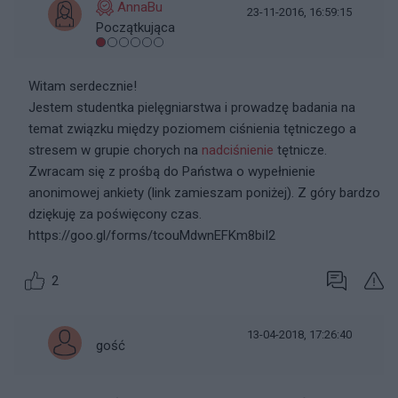
AnnaBu
23-11-2016, 16:59:15
Początkująca
Witam serdecznie!
Jestem studentka pielęgniarstwa i prowadzę badania na
temat związku między poziomem ciśnienia tętniczego a
stresem w grupie chorych na
nadciśnienie
tętnicze.
Zwracam się z prośbą do Państwa o wypełnienie
anonimowej ankiety (link zamieszam poniżej). Z góry bardzo
dziękuję za poświęcony czas.
https://goo.gl/forms/tcouMdwnEFKm8biI2
2
13-04-2018, 17:26:40
gość