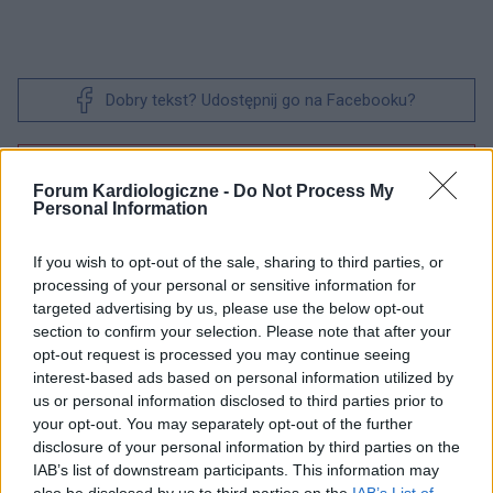
Dobry tekst? Udostępnij go na Facebooku?
Chcesz być na bieżąco? Obserwuj nas
G
o
o
g
l
e
na
News
Forum Kardiologiczne -
Do Not Process My
Personal Information
POWIĄZANE
If you wish to opt-out of the sale, sharing to third parties, or
processing of your personal or sensitive information for
Tematy
Kampania społeczna
świadomy pacjent
targeted advertising by us, please use the below opt-out
Zdrowie publiczne
section to confirm your selection. Please note that after your
opt-out request is processed you may continue seeing
interest-based ads based on personal information utilized by
us or personal information disclosed to third parties prior to
Treści i materiały zawarte w tym serwisie mają charakter
your opt-out. You may separately opt-out of the further
edukacyjno-informacyjny. Wydawca i redakcja serwisu nie ponosi
disclosure of your personal information by third parties on the
odpowiedzialności za efekty ich zastosowania. Przed
IAB’s list of downstream participants. This information may
zastosowaniem porad i wskazówek zawartych w serwisie, należy