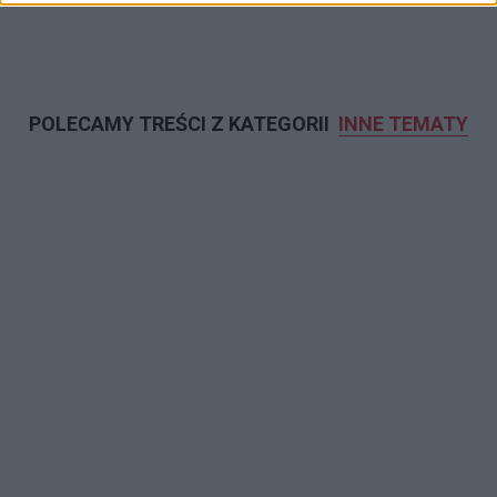
POLECAMY TREŚCI Z KATEGORII
INNE TEMATY