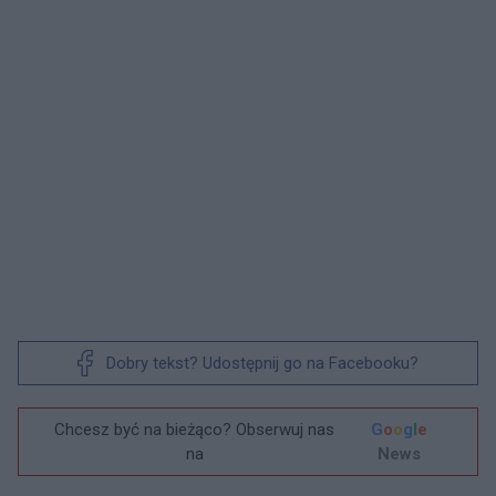
Dobry tekst? Udostępnij go na Facebooku?
Chcesz być na bieżąco? Obserwuj nas
G
o
o
g
l
e
na
News