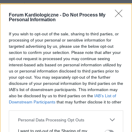
POWIĄZANE
Forum Kardiologiczne -
Do Not Process My
Tematy
Edukacja
Senior w centrum uwagi
Zdrowie
Personal Information
If you wish to opt-out of the sale, sharing to third parties, or
Treści i materiały zawarte w tym serwisie mają charakter
processing of your personal or sensitive information for
edukacyjno-informacyjny. Wydawca i redakcja serwisu nie ponosi
targeted advertising by us, please use the below opt-out
odpowiedzialności za efekty ich zastosowania. Przed
section to confirm your selection. Please note that after your
zastosowaniem porad i wskazówek zawartych w serwisie, należy
opt-out request is processed you may continue seeing
bezwzględnie skonsultować się z lekarzem.
interest-based ads based on personal information utilized by
us or personal information disclosed to third parties prior to
your opt-out. You may separately opt-out of the further
Reklama:
disclosure of your personal information by third parties on the
IAB’s list of downstream participants. This information may
also be disclosed by us to third parties on the
IAB’s List of
Downstream Participants
that may further disclose it to other
third parties.
Personal Data Processing Opt Outs
I want to opt-out of the Sharing of my