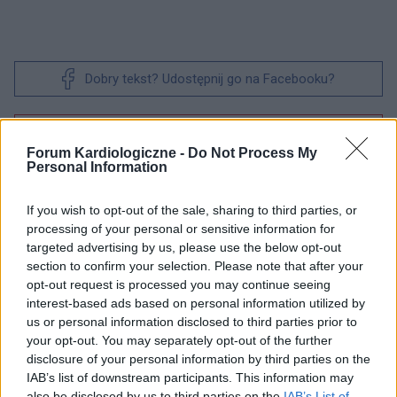
Dobry tekst? Udostępnij go na Facebooku?
Chcesz być na bieżąco? Obserwuj nas
G
o
o
g
l
e
na
News
Forum Kardiologiczne -
Do Not Process My
Personal Information
POWIĄZANE
If you wish to opt-out of the sale, sharing to third parties, or
processing of your personal or sensitive information for
Tematy
Kardiologia
Wstrząs kardiogenny
targeted advertising by us, please use the below opt-out
Zawał serca
section to confirm your selection. Please note that after your
opt-out request is processed you may continue seeing
interest-based ads based on personal information utilized by
us or personal information disclosed to third parties prior to
Treści i materiały zawarte w tym serwisie mają charakter
your opt-out. You may separately opt-out of the further
edukacyjno-informacyjny. Wydawca i redakcja serwisu nie ponosi
disclosure of your personal information by third parties on the
odpowiedzialności za efekty ich zastosowania. Przed
IAB’s list of downstream participants. This information may
zastosowaniem porad i wskazówek zawartych w serwisie, należy
also be disclosed by us to third parties on the
IAB’s List of