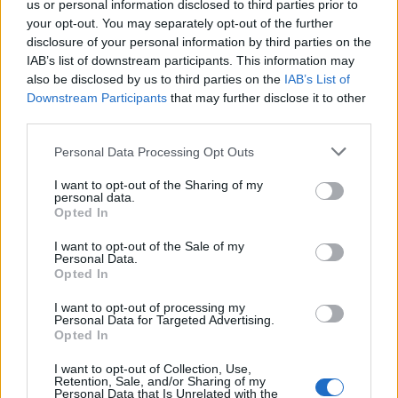
https://emedicine.medscape.com/article/240903-overview
us or personal information disclosed to third parties prior to
https://emedicine.medscape.com/article/242008-overview
your opt-out. You may separately opt-out of the further
disclosure of your personal information by third parties on the
IAB’s list of downstream participants. This information may
also be disclosed by us to third parties on the
IAB’s List of
Treści i materiały zawarte w tym serwisie mają charakter
Downstream Participants
that may further disclose it to other
edukacyjno-informacyjny. Wydawca i redakcja serwisu nie ponosi
third parties.
odpowiedzialności za efekty ich zastosowania. Przed
zastosowaniem porad i wskazówek zawartych w serwisie, należy
Personal Data Processing Opt Outs
bezwzględnie skonsultować się z lekarzem.
I want to opt-out of the Sharing of my
personal data.
Opted In
Reklama:
I want to opt-out of the Sale of my
Personal Data.
Opted In
I want to opt-out of processing my
Personal Data for Targeted Advertising.
Opted In
I want to opt-out of Collection, Use,
Retention, Sale, and/or Sharing of my
Personal Data that Is Unrelated with the