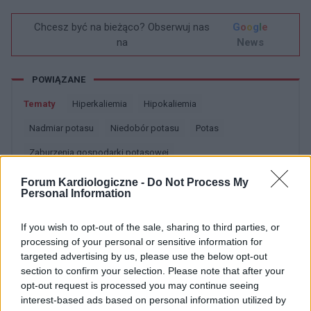
Chcesz być na bieżąco? Obserwuj nas
G
o
o
g
l
e
na
News
POWIĄZANE
Tematy
Hiperkaliemia
Hipokaliemia
Nadmiar potasu
Niedobór potasu
Potas
Zaburzenia gospodarki potasowej
Forum Kardiologiczne -
Do Not Process My
Zobacz także w języku
english
español
français
Personal Information
deutsch
If you wish to opt-out of the sale, sharing to third parties, or
processing of your personal or sensitive information for
targeted advertising by us, please use the below opt-out
section to confirm your selection. Please note that after your
Źródła tekstu
opt-out request is processed you may continue seeing
interest-based ads based on personal information utilized by